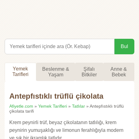
Bul
Yemek
Beslenme &
Şifalı
Anne &
Tarifleri
Yaşam
Bitkiler
Bebek
Antepfıstıklı trüflü çikolata
Afiyetle.com
»
Yemek Tarifleri
»
Tatlılar
» Antepfıstıklı trüflü
çikolata tarifi
Krem peynirli trüf, beyaz çikolatanın tatlılığı, krem
peynirin yumuşaklığı ve limonun ferahlığıyla modern
ve şık bir ikramlık tatlıdır.