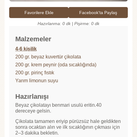
Favorilere Ekle
Facebook'ta Paylaş
Hazırlanma: 0 dk | Pişirme: 0 dk
Malzemeler
4-6 kişilik
200 gr. beyaz kuvertür çikolata
200 gr. krem peynir (oda sıcaklığında)
200 gr. pirinç fıstık
Yarım limonun suyu
Hazırlanışı
Beyaz çikolatayı benmari usulü eritin.40
dereceye gelsin.
Çikolata tamamen eriyip pürüzsüz hale geldikten
sonra ocaktan alın ve ilk sıcaklığının çıkması için
2–3 dakika bekletin.