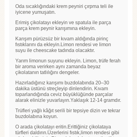
Oda sıcaklığındaki krem peyniri çırpma teli ile
iyicene yumuşatın.
Erimiş çikolatayı ekleyin ve spatula ile parça
parça krem peynir karışımına ekleyin.
Karışım pürüzsüz bir kıvam aldığında pirinç
fıstıklarını da ekleyin.Limon rendesi ve limon
suyu ile cheescake tadında olacaktır.
Yarım limonun suyunu ekleyin. Limon, trüfe ferah
bir aroma verirken aynı zamanda beyaz
çikolatanın tatlılığını dengeler.
Hazırladığınız karışımı buzdolabında 20–30
dakika üstünü streçleyip dinlendirin. Kıvam
toparlandığında ceviz büyüklüğünde parçalar
alarak elinizle yuvarlayın.Yaklaşık 12-14 gramdır.
Trüfleri yağlı kâğıt serili bir tepsiye dizin ve tekrar
buzdolabına koyun.
O arada çikolatayı eritin.Erittiğiniz çikolataya
türfleri daldırın.Üzerlerini fıstık,limon rendesi gibi