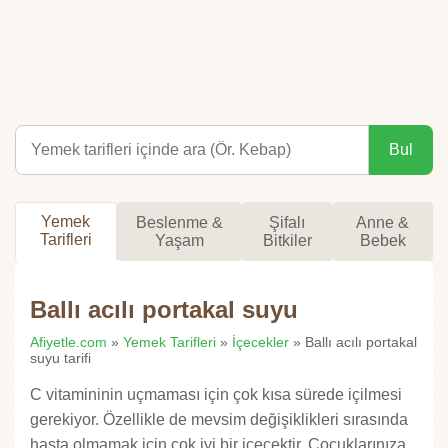
Bul
Yemek
Beslenme &
Şifalı
Anne &
Tarifleri
Yaşam
Bitkiler
Bebek
Ballı acılı portakal suyu
Afiyetle.com
»
Yemek Tarifleri
»
İçecekler
» Ballı acılı portakal
suyu tarifi
C vitamininin uçmaması için çok kısa sürede içilmesi
gerekiyor. Özellikle de mevsim değişiklikleri sırasında
hasta olmamak için çok iyi bir içecektir. Çocuklarınıza