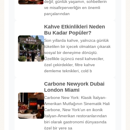
değil; günlük yaşamın, sohbetlerin
ve misafirperverliğin en önemli
parçalarından
Kahve Etkinlikleri Neden
Bu Kadar Popüler?
Son yıllarda kahve, yalnızca günlük
tüketilen bir içecek olmaktan çıkarak
sosyal bir deneyime dönüştü.
Özellikle üçüncü nesil kahveciler,
özel çekirdekler, filtre kahve
demleme teknikleri, cold b
Carbone Newyork Dubai
London Miami
Carbone New York: Klasik İtalyan-
Amerikan Mutfağının Sinematik Hali
Carbone, New York’un en ikonik
İtalyan-Amerikan restoranlarından
biri olarak gastronomi dünyasında
özel bir yere sa