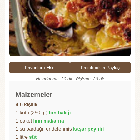
Favorilere Ekle
Facebook'ta Paylaş
Hazırlanma: 20 dk | Pişirme: 20 dk
Malzemeler
4-6 kişilik
1 kutu (250 gr)
ton balığı
1 paket
fırın makarna
1 su bardağı rendelenmiş
kaşar peyniri
1 litre
süt