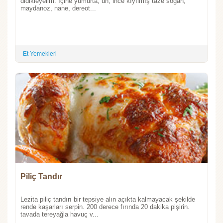
didikleyelim. İçine yumurta, un, ince kıyılmış taze soğan,
maydanoz, nane, dereot...
Et Yemekleri
Piliç Tandır
Lezita piliç tandırı bir tepsiye alın açıkta kalmayacak şekilde
rende kaşarları serpin. 200 derece fırında 20 dakika pişirin.
tavada tereyağla havuç v...