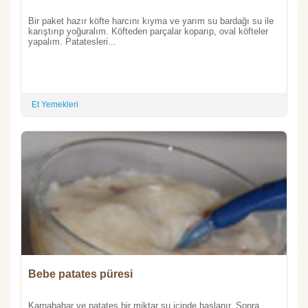
Bir paket hazır köfte harcını kıyma ve yarım su bardağı su ile
karıştırıp yoğuralım. Köfteden parçalar koparıp, oval köfteler
yapalım. Patatesleri...
Et Yemekleri
Bebe patates püresi
Karnabahar ve patates bir miktar su içinde haşlanır. Sonra