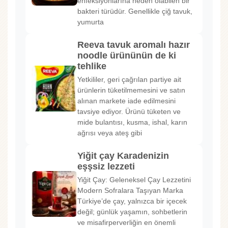
enfeksiyonlarına neden olabilen bir
bakteri türüdür. Genellikle çiğ tavuk,
yumurta
Reeva tavuk aromalı hazır
noodle ürününün de ki
tehlike
Yetkililer, geri çağrılan partiye ait
ürünlerin tüketilmemesini ve satın
alınan markete iade edilmesini
tavsiye ediyor. Ürünü tüketen ve
mide bulantısı, kusma, ishal, karın
ağrısı veya ateş gibi
Yiğit çay Karadenizin
eşşsiz lezzeti
Yiğit Çay: Geleneksel Çay Lezzetini
Modern Sofralara Taşıyan Marka
Türkiye’de çay, yalnızca bir içecek
değil; günlük yaşamın, sohbetlerin
ve misafirperverliğin en önemli