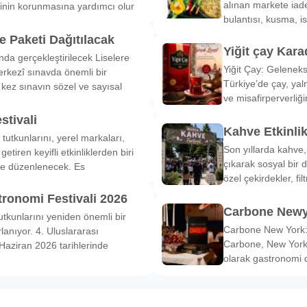
alınan markete iade
inin korunmasına yardımcı olur
bulantısı, kusma, is
 Paketi Dağıtılacak
Yiğit çay Kara
nda gerçekleştirilecek Liselere
Yiğit Çay: Gelenek
rkezî sınavda önemli bir
Türkiye’de çay, yal
k kez sınavın sözel ve sayısal
ve misafirperverliğ
stivali
Kahve Etkinli
tutkunlarını, yerel markaları,
Son yıllarda kahve,
etiren keyifli etkinliklerden biri
çıkarak sosyal bir 
de düzenlenecek. Es
özel çekirdekler, fi
tronomi Festivali 2026
Carbone Newy
tkunlarını yeniden önemli bir
Carbone New York: 
anıyor. 4. Uluslararası
Carbone, New York’
Haziran 2026 tarihlerinde
olarak gastronomi 