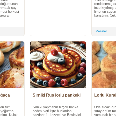
n doğumunun
rendelenmiş sa
rımsak çayı
ince kıyılmış 
ermesi herkesi
limonun suyun
programı...
karıştırın. Çuk
Mezeler
oğaça
Sırniki Rus lorlu pankeki
Lorlu Kura
ken tüm
Sırniki yapmanın birçok harika
Oda sıcaklığın
 yoğurma
nedeni var! İşte bunlardan
sırayla tüm ma
alım. Kulak
bazıları: 1. Lezzetli ve Besleyici
yumuşak bir h