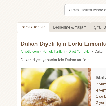
Yemek Tarifleri
Beslenme & Yaşam
Şifalı B
Dukan Diyeti İçin Lorlu Limonl
Afiyetle.com
»
Yemek Tarifleri
»
Diyet Yemekler
» Dukan Di
Dukan diyeti yapanlar için Dukan tarifidir.
Mal
2 yum
4 yem
1 su b
2 yem