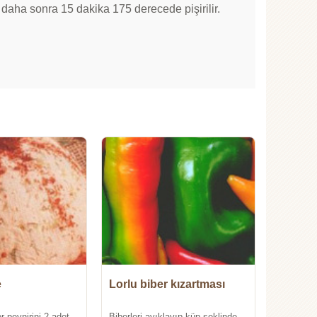
 daha sonra 15 dakika 175 derecede pişirilir.
e
Lorlu biber kızartması
r peynirini,2 adet
Biberleri ayıklayıp küp şeklinde