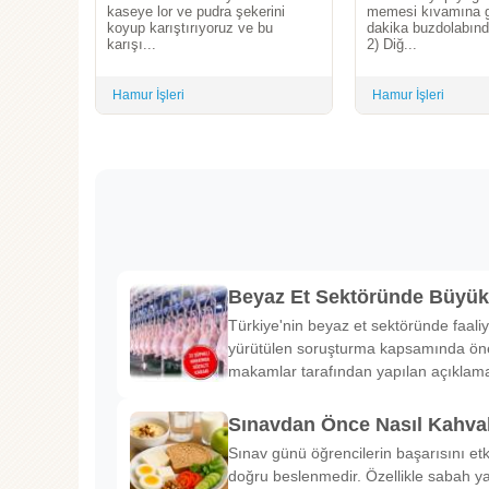
kaseye lor ve pudra şekerini
memesi kıvamına g
koyup karıştırıyoruz ve bu
dakika buzdolabınd
karışı...
2) Diğ...
Hamur İşleri
Hamur İşleri
Beyaz Et Sektöründe Büyü
Türkiye'nin beyaz et sektöründe faaliy
yürütülen soruşturma kapsamında önem
makamlar tarafından yapılan açıklama
Sınavdan Önce Nasıl Kahval
Sınav günü öğrencilerin başarısını etk
doğru beslenmedir. Özellikle sabah ya