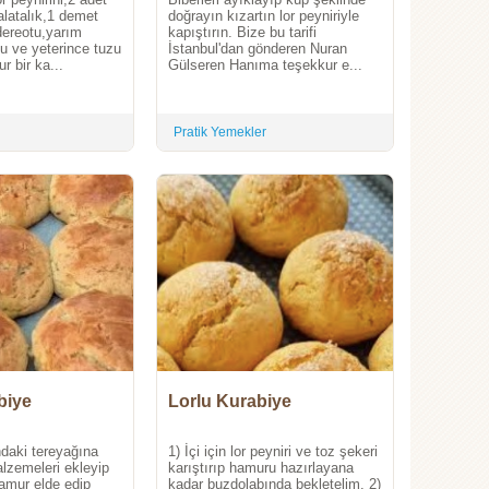
latalık,1 demet
doğrayın kızartın lor peyniriyle
dereotu,yarım
kapıştırın. Bize bu tarifi
u ve yeterince tuzu
İstanbul'dan gönderen Nuran
ur bir ka...
Gülseren Hanıma teşekkur e...
Pratik Yemekler
biye
Lorlu Kurabiye
daki tereyağına
1) İçi için lor peyniri ve toz şekeri
lzemeleri ekleyip
karıştırıp hamuru hazırlayana
amur elde edip
kadar buzdolabında bekletelim. 2)