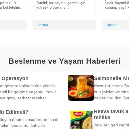
elince 10
Sırniki, lor peyniri içerdiği için
ceviz büyüklü
a bekletelim.
yüksek proteinli v...
koparıp yağlı k
Tatlılar
Tatlılar
Beslenme ve Yaşam Haberleri
k Operasyon
Salmonelle A
et gösteren şirketlerine yönelik
Hazır Ürünlerde Sa
li bir gelişme yaşandı. Yetkili
bulaşabilen ve sind
ya göre, serbest rekabet
bakteri türüdür. Ge
Reeva tavuk a
tı Edilmeli?
tehlike
ileyen önemli unsurlardan biri de
Yetkililer, geri çağ
pılan sınavlarda kahvaltı