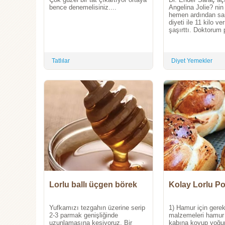
bence denemelisiniz....
Angelina Jolie? ni
hemen ardından sa
diyeti ile 11 kilo v
şaşırttı. Doktorum 
Tatlılar
Diyet Yemekler
Lorlu ballı üçgen börek
Kolay Lorlu P
Yufkamızı tezgahın üzerine serip
1) Hamur için gere
2-3 parmak genişliğinde
malzemeleri hamur
uzunlamasına kesiyoruz. Bir
kabına koyup yoğur