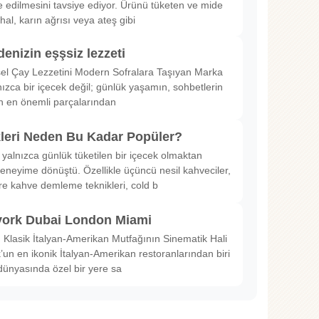
 edilmesini tavsiye ediyor. Ürünü tüketen ve mide
hal, karın ağrısı veya ateş gibi
denizin eşşsiz lezzeti
sel Çay Lezzetini Modern Sofralara Taşıyan Marka
nızca bir içecek değil; günlük yaşamın, sohbetlerin
in en önemli parçalarından
kleri Neden Bu Kadar Popüler?
 yalnızca günlük tüketilen bir içecek olmaktan
deneyime dönüştü. Özellikle üçüncü nesil kahveciler,
ltre kahve demleme teknikleri, cold b
ork Dubai London Miami
Klasik İtalyan-Amerikan Mutfağının Sinematik Hali
un en ikonik İtalyan-Amerikan restoranlarından biri
dünyasında özel bir yere sa