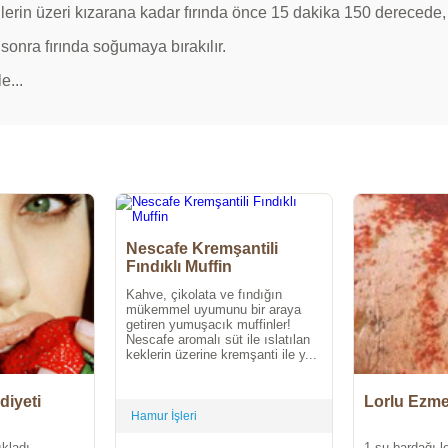
nlerin üzeri kızarana kadar fırında önce 15 dakika 150 derecede,
sonra fırında soğumaya bırakılır.
e...
Nescafe Kremşantili
Fındıklı Muffin
Kahve, çikolata ve fındığın
mükemmel uyumunu bir araya
getiren yumuşacık muffinler!
Nescafe aromalı süt ile ıslatılan
keklerin üzerine kremşanti ile y...
diyeti
Lorlu Ezm
Hamur İşleri
kladı...
1 su bardağı lo