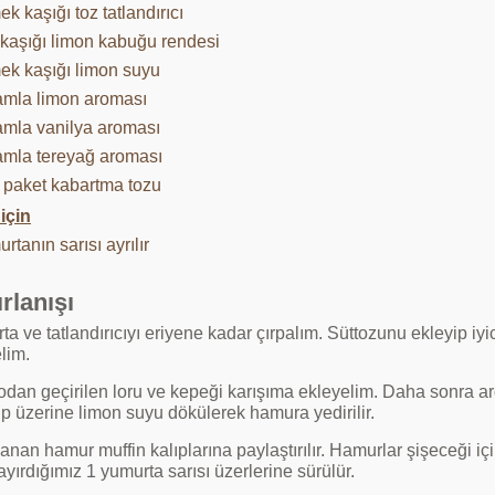
k kaşığı toz tatlandırıcı
ı kaşığı limon kabuğu rendesi
ek kaşığı limon suyu
amla limon aroması
amla vanilya aroması
amla tereyağ aroması
 paket kabartma tozu
için
rtanın sarısı ayrılır
rlanışı
a ve tatlandırıcıyı eriyene kadar çırpalım. Süttozunu ekleyip iyic
lim.
dan geçirilen loru ve kepeği karışıma ekleyelim. Daha sonra a
ip üzerine limon suyu dökülerek hamura yedirilir.
anan hamur muffin kalıplarına paylaştırılır. Hamurlar şişeceği i
yırdığımız 1 yumurta sarısı üzerlerine sürülür.