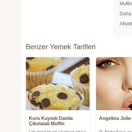
Muffi
Daha 
Afiyetl
Benzer Yemek Tarifleri
Kuru Kayısılı Damla
Angelina Jolie 
Çikolatalı Muffin
Çok güzel bir tat çıkartıyor ortaya
Dr. Ender Saraç açı