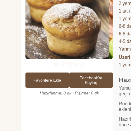
2 yeme
1 tatl
1 yem
6-8 d
6-8 d
4-5 d
Yarım
Üzeri 
☆
☆
☆
☆
☆
1 yumu
Facebook'ta
Hazı
Favorilere Ekle
Paylaş
Yumurt
Hazırlanma: 0 dk | Pişirme: 0 dk
geçire
Rondo
eklen
Hazırl
önce a