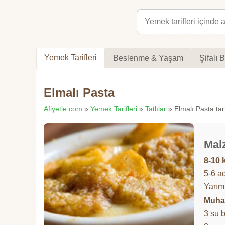
Yemek Tarifleri
Beslenme & Yaşam
Şifalı B
Elmalı Pasta
Afiyetle.com
»
Yemek Tarifleri
»
Tatlılar
» Elmalı Pasta tari
Mal
8-10 k
5-6 a
Yarım
Muhal
3 su 