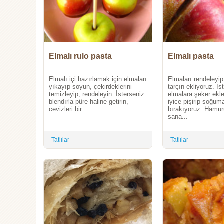
Elmalı rulo pasta
Elmalı pasta
Elmalı içi hazırlamak için elmaları
Elmaları rendeleyip
yıkayıp soyun, çekirdeklerini
tarçın ekliyoruz. İs
temizleyip, rendeleyin. İsterseniz
elmalara şeker ekle
blendırla püre haline getirin,
iyice pişirip soğum
cevizleri bir ...
bırakıyoruz. Hamur
sana...
Tatlılar
Tatlılar