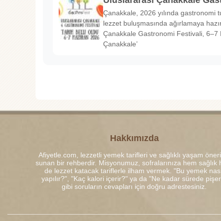
Uluslararası Çanakkale Gas
Çanakkale, 2026 yılında gastronomi tu
lezzet buluşmasında ağırlamaya hazırl
Çanakkale Gastronomi Festivali, 6–7 
Çanakkale’
Hakkımızda
Afiyetle.com, lezzetli yemek tarifleri ve sağlıklı yaşam öneri
sunan bir rehberdir. Misyonumuz, sofralarınıza hem sağlık
de lezzet katacak tariflerle ilham vermek. "Bu yemek nası
yapılır?", "Kaç kalori içerir?" ya da "Ne kadar sürede pişe
gibi soruların cevapları için doğru adrestesiniz.