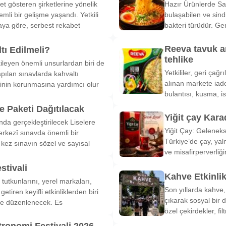
et gösteren şirketlerine yönelik
Hazır Ürünlerde Sa
li bir gelişme yaşandı. Yetkili
bulaşabilen ve sind
ya göre, serbest rekabet
bakteri türüdür. Ge
Reeva tavuk a
tı Edilmeli?
tehlike
ileyen önemli unsurlardan biri de
Yetkililer, geri çağ
pılan sınavlarda kahvaltı
alınan markete iade
inin korunmasına yardımcı olur
bulantısı, kusma, is
 Paketi Dağıtılacak
Yiğit çay Kara
nda gerçekleştirilecek Liselere
Yiğit Çay: Gelenek
rkezî sınavda önemli bir
Türkiye’de çay, yal
k kez sınavın sözel ve sayısal
ve misafirperverliğ
stivali
Kahve Etkinli
tutkunlarını, yerel markaları,
Son yıllarda kahve,
etiren keyifli etkinliklerden biri
çıkarak sosyal bir 
de düzenlenecek. Es
özel çekirdekler, fi