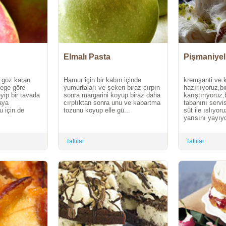
Elmalı Pasta
Pişmaniyel
 göz kararı
Hamur için bir kabın içinde
kremşanti ve 
tege göre
yumurtaları ve şekeri biraz cırpın
hazırlıyoruz,bi
yip bir tavada
sonra margarini koyup biraz daha
karıştırıyoruz,
aya
cırptıktan sonra unu ve kabartma
tabanını servi
u için de
tozunu koyup elle gü...
süt ile ıslıyo
yarısını yayıyo
Tatlılar
Tatlılar