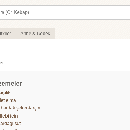
itkiler
Anne & Bebek
fi
zemeler
işilik
det elma
 bardak şeker-tarçın
lebi için
bardağı süt