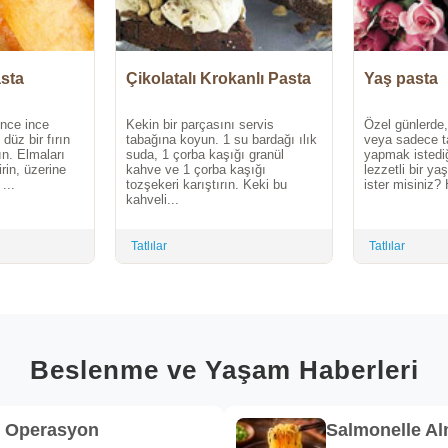
asta
Çikolatalı Krokanlı Pasta
Yaş pasta
ince ince
Kekin bir parçasını servis
Özel günlerde
 düz bir fırın
tabağına koyun. 1 su bardağı ılık
veya sadece t
ın. Elmaları
suda, 1 çorba kaşığı granül
yapmak istediğ
irin, üzerine
kahve ve 1 çorba kaşığı
lezzetli bir y
...
tozşekeri karıştırın. Keki bu
ister misiniz? 
kahveli...
Tatlılar
Tatlılar
Beslenme ve Yaşam Haberleri
k Operasyon
Salmonelle A