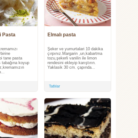
i Pasta
Elmalı pasta
kremamızı
Şeker ve yumurtalari 10 dakika
rbirine
çırpınız.Margarin ,un,kabartma
bi tane pasta
tozu,şekerli vanilin ile limon
s tabağına koyup
rendesini ekleyip karıştırın.
ruz,kremamızın
Yaklasik 30 cm. çapında...
...
Tatlılar