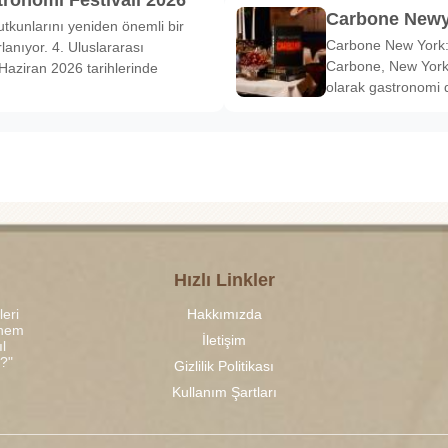
tronomi Festivali 2026
Carbone Newy
tkunlarını yeniden önemli bir
Carbone New York: 
anıyor. 4. Uluslararası
Carbone, New York’
Haziran 2026 tarihlerinde
olarak gastronomi 
Hızlı Linkler
leri
Hakkımızda
 hem
İletişim
l
r?"
Gizlilik Politikası
Kullanım Şartları