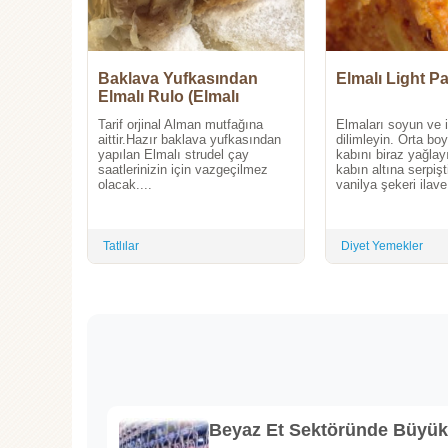
Baklava Yufkasından
Elmalı Light P
Elmalı Rulo (Elmalı
strudel)
Tarif orjinal Alman mutfağına
Elmaları soyun ve 
aittir.Hazır baklava yufkasından
dilimleyin. Orta boy
yapılan Elmalı strudel çay
kabını biraz yağlay
saatlerinizin için vazgeçilmez
kabın altına serpişt
olacak....
vanilya şekeri ilave 
Tatlılar
Diyet Yemekler
Beyaz Et Sektöründe Büyü