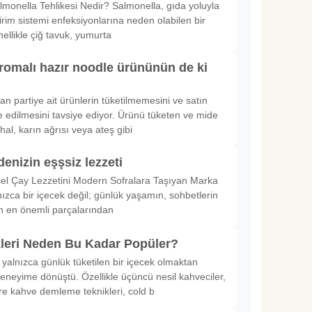
lmonella Tehlikesi Nedir? Salmonella, gıda yoluyla
irim sistemi enfeksiyonlarına neden olabilen bir
nellikle çiğ tavuk, yumurta
romalı hazır noodle ürününün de ki
rılan partiye ait ürünlerin tüketilmemesini ve satın
 edilmesini tavsiye ediyor. Ürünü tüketen ve mide
hal, karın ağrısı veya ateş gibi
denizin eşşsiz lezzeti
sel Çay Lezzetini Modern Sofralara Taşıyan Marka
nızca bir içecek değil; günlük yaşamın, sohbetlerin
in en önemli parçalarından
kleri Neden Bu Kadar Popüler?
 yalnızca günlük tüketilen bir içecek olmaktan
deneyime dönüştü. Özellikle üçüncü nesil kahveciler,
ltre kahve demleme teknikleri, cold b