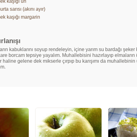
ek kaşığı un
rta sarısı (akını ayır)
ek kaşığı margarin
rlanışı
rın kabuklarını soyup rendeleyin, içine yarım su bardağı şeker kat
kare borcam tepsiye yayalım. Muhallebisini hazırlayıp elmaların 
ar haline gelene dek mikserle çırpıp bu karışımı da muhallebinin
ım.