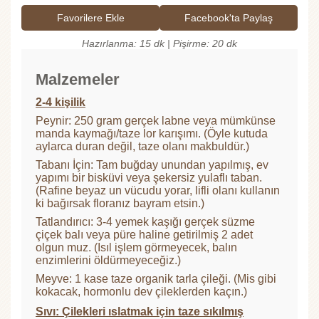
Favorilere Ekle
Facebook'ta Paylaş
Hazırlanma: 15 dk | Pişirme: 20 dk
Malzemeler
2-4 kişilik
Peynir: 250 gram gerçek labne veya mümkünse
manda kaymağı/taze lor karışımı. (Öyle kutuda
aylarca duran değil, taze olanı makbuldür.)
Tabanı İçin: Tam buğday unundan yapılmış, ev
yapımı bir bisküvi veya şekersiz yulaflı taban.
(Rafine beyaz un vücudu yorar, lifli olanı kullanın
ki bağırsak floranız bayram etsin.)
Tatlandırıcı: 3-4 yemek kaşığı gerçek süzme
çiçek balı veya püre haline getirilmiş 2 adet
olgun muz. (Isıl işlem görmeyecek, balın
enzimlerini öldürmeyeceğiz.)
Meyve: 1 kase taze organik tarla çileği. (Mis gibi
kokacak, hormonlu dev çileklerden kaçın.)
Sıvı: Çilekleri ıslatmak için taze sıkılmış