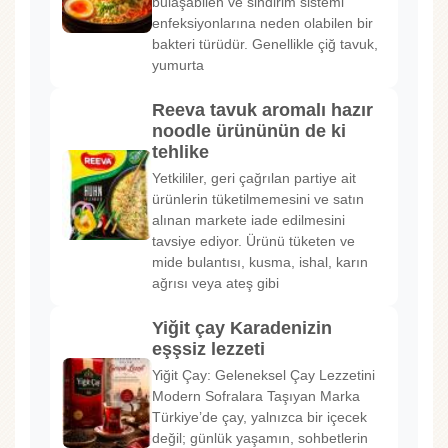
bulaşabilen ve sindirim sistemi
enfeksiyonlarına neden olabilen bir
bakteri türüdür. Genellikle çiğ tavuk,
yumurta
Reeva tavuk aromalı hazır
noodle ürününün de ki
tehlike
Yetkililer, geri çağrılan partiye ait
ürünlerin tüketilmemesini ve satın
alınan markete iade edilmesini
tavsiye ediyor. Ürünü tüketen ve
mide bulantısı, kusma, ishal, karın
ağrısı veya ateş gibi
Yiğit çay Karadenizin
eşşsiz lezzeti
Yiğit Çay: Geleneksel Çay Lezzetini
Modern Sofralara Taşıyan Marka
Türkiye’de çay, yalnızca bir içecek
değil; günlük yaşamın, sohbetlerin