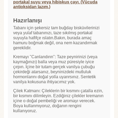
portakal suyu veya hibiskus çayı. (Vücuda
antioksidan lazım.)
Hazırlanışı
Tabanı için şekersiz tam buğday bisküvilerinizi
veya yulaf tabanınızı, taze sıkılmış portakal
suyuyla hafifçe ıslatın.Bakın, burada amaç
hamuru boğmak değil, ona nem kazandırmak
gereklidir.
Kremayı "Canlandırın": Taze peynirinizi (veya
kaymağınızı) balla veya muz püresiyle iyice
çırpın. İçine bir tutam gerçek vanilya çubuğu
çekirdeği atarsanız, beyninizdeki mutluluk
hormonlarını doğal yolla uyarırsınız. Sentetik
vanilya kokusuna ihtiyacımız yok.
Çilek Katmanı: Çileklerin bir kısmını çatalla ezin,
bir kısmını dilimleyin. Ezdiğiniz çilekler kremanın
içine o doğal pembeliği ve aromayı verecek.
Boya kullanmıyoruz, doğanın rengini
kullanıyoruz.