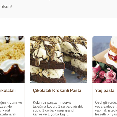
 olsun!
ikolatalı
Çikolatalı Krokanlı Pasta
Yaş pasta
oğun kıvamı ve
Kekin bir parçasını servis
Özel günlerde
ezzetiyle
tabağına koyun. 1 su bardağı ılık
veya sadece t
, kağıt
suda, 1 çorba kaşığı granül
yapmak istediğ
hazırlanarak
kahve ve 1 çorba kaşığı
lezzetli bir y