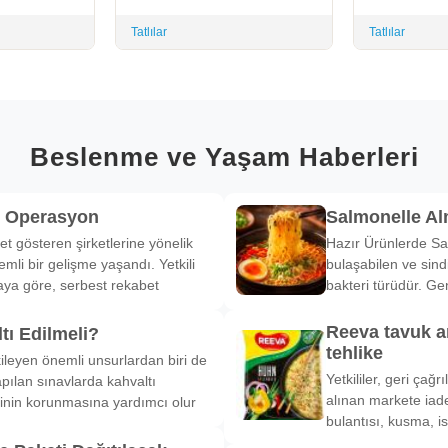
Tatlılar
Tatlılar
Beslenme ve Yaşam Haberleri
k Operasyon
Salmonelle A
et gösteren şirketlerine yönelik
Hazır Ürünlerde Sa
li bir gelişme yaşandı. Yetkili
bulaşabilen ve sind
ya göre, serbest rekabet
bakteri türüdür. Ge
Reeva tavuk a
tı Edilmeli?
tehlike
ileyen önemli unsurlardan biri de
Yetkililer, geri çağ
pılan sınavlarda kahvaltı
alınan markete iade
inin korunmasına yardımcı olur
bulantısı, kusma, is