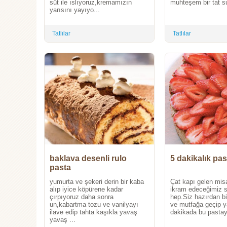
süt ile ıslıyoruz,kremamızın
muhteşem bir tat su
yarısını yayıyo...
Tatlılar
Tatlılar
baklava desenli rulo
5 dakikalık pa
pasta
yumurta ve şekeri derin bir kaba
Çat kapı gelen misa
alıp iyice köpürene kadar
ikram edeceğimiz s
çırpıyoruz daha sonra
hep.Siz hazırdan b
un,kabartma tozu ve vanilyayı
ve mutfağa geçip y
ilave edip tahta kaşıkla yavaş
dakikada bu pastayı
yavaş ...