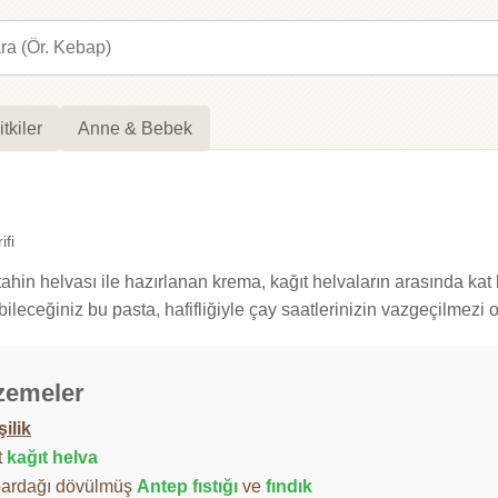
itkiler
Anne & Bebek
ifi
lı tahin helvası ile hazırlanan krema, kağıt helvaların arasında ka
ebileceğiniz bu pasta, hafifliğiyle çay saatlerinizin vazgeçilmezi 
zemeler
şilik
t
kağıt helva
bardağı dövülmüş
Antep fıstığı
ve
fındık