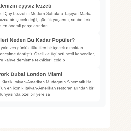
denizin eşşsiz lezzeti
sel Çay Lezzetini Modern Sofralara Taşıyan Marka
nızca bir içecek değil; günlük yaşamın, sohbetlerin
in en önemli parçalarından
kleri Neden Bu Kadar Popüler?
 yalnızca günlük tüketilen bir içecek olmaktan
deneyime dönüştü. Özellikle üçüncü nesil kahveciler,
ltre kahve demleme teknikleri, cold b
ork Dubai London Miami
Klasik İtalyan-Amerikan Mutfağının Sinematik Hali
un en ikonik İtalyan-Amerikan restoranlarından biri
dünyasında özel bir yere sa