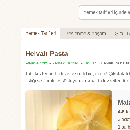
Yemek Tarifleri
Beslenme & Yaşam
Şifalı B
Helvalı Pasta
Afiyetle.com
»
Yemek Tarifleri
»
Tatlılar
» Helvalı Pasta tar
Tatlı krizlerine hızlı ve lezzetli bir çözüm! Çikolata
fıstığı ve fındık ile süsleyerek daha da lezzetlendir
Mal
4-6 ki
3 ade
1 su 