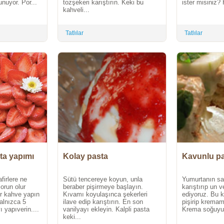
nuyor. Por...
tozşekeri karıştırın. Keki bu
ister misiniz? 
kahveli...
Tatlılar
Tatlılar
sta yapımı
Kolay pasta
Kavunlu p
firlere ne
Sütü tencereye koyun, unla
Yumurtanın sar
orun olur
beraber pişirmeye başlayın.
karıştırıp un v
ir kahve yapın
Kıvamı koyulaşınca şekerleri
ediyoruz. Bu 
alnızca 5
ilave edip karıştırın. En son
pişirip kremam
 yapıverin....
vanilyayı ekleyin. Kalpli pasta
Krema soğuyun
keki...