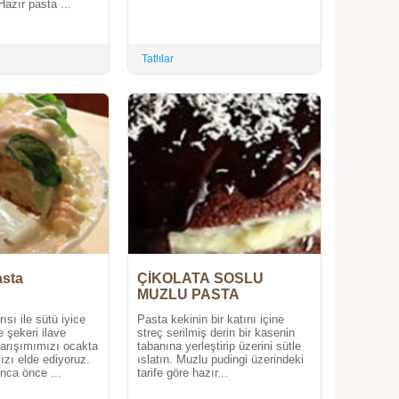
Hazır pasta ...
Tatlılar
asta
ÇİKOLATA SOSLU
MUZLU PASTA
ısı ile sütü iyice
Pasta kekinin bir katını içine
e şekeri ilave
streç serilmiş derin bir kasenin
karışımımızı ocakta
tabanına yerleştirip üzerini sütle
ızı elde ediyoruz.
ıslatın. Muzlu pudingi üzerindeki
ca önce ...
tarife göre hazır...