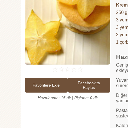
Krema
250 
3 yem
3 yem
3 yem
1 çor
Hazı
Geniş 
☆
☆
☆
☆
☆
ekley
Yuvarl
Facebook'ta
Favorilere Ekle
sürere
Paylaş
Diğer
Hazırlanma: 15 dk | Pişirme: 0 dk
yanlar
Pasta
süsley
Kalori