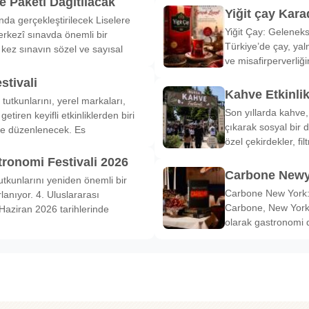
 Paketi Dağıtılacak
Yiğit çay Kara
nda gerçekleştirilecek Liselere
Yiğit Çay: Gelenek
rkezî sınavda önemli bir
Türkiye’de çay, yal
k kez sınavın sözel ve sayısal
ve misafirperverliğ
stivali
Kahve Etkinli
tutkunlarını, yerel markaları,
Son yıllarda kahve,
etiren keyifli etkinliklerden biri
çıkarak sosyal bir 
de düzenlenecek. Es
özel çekirdekler, fi
tronomi Festivali 2026
Carbone Newy
tkunlarını yeniden önemli bir
Carbone New York: 
anıyor. 4. Uluslararası
Carbone, New York’
Haziran 2026 tarihlerinde
olarak gastronomi 