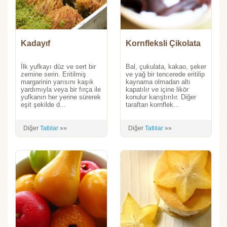
Kadayıf
Kornfleksli Çikolata
İlk yufkayı düz ve sert bir
Bal, çukulata, kakao, şeker
zemine serin. Eritilmiş
ve yağ bir tencerede eritilip
margarinin yarısını kaşık
kaynama olmadan altı
yardımıyla veya bir fırça ile
kapatılır ve içine likör
yufkanın her yerine sürerek
konulur karıştırılır. Diğer
eşit şekilde d...
taraftan kornflek...
Diğer
Tatlılar
»»
Diğer
Tatlılar
»»