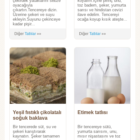
çekirdek yataklarını sebze
koyalım.İçine pirinç unu,
oyacağıyla
toz badem, şeker, yumurta
çıkartın.Tencereye dizin.
sarısı ve hindistan cevizi
Üzerine şekeri ve suyu
ilave edelim. Tencereyi
ekleyin.Suyunu çekinceye
ocağa koyup kısık ateşte...
kadar pişir...
Diğer
Tatlılar
»»
Diğer
Tatlılar
»»
Yeşil fıstıklı çikolatalı
Etimek tatlısı
soğuk baklava
Bir tencerede süt, su ve
Bir tencereye sütü,
şekeri karıştırarak
yumurta sarısını, unu,
kaynatın. Şeker tamamen
mısır nişastasını ve toz