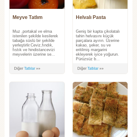
Meyve Tatlım
Helvalı Pasta
Muz ,portakal ve elma
Geniş bir kapta çikolatalı
istenilen şekilde kesilerek
tahin helvasını küçük
tabağa süslü bir şekilde
parçalara ayırın. Üzerine
yerleştirlir.Ceviz,fındık,
kakao, şeker, su ve
fıstık ve hindistancevizi
eritilmiş margarini
meyvelerin üzerine se...
ekleyerek iyice yoğurun.
Pürüzsüz b...
Diğer
Tatlılar
»»
Diğer
Tatlılar
»»