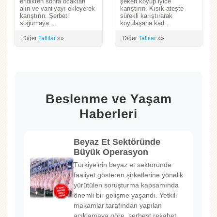
eridikten sonra ocaktan
şekeri koyup iyice
alın ve vanilyayı ekleyerek
karıştırın. Kısık ateşte
karıştırın. Şerbeti
sürekli karıştırarak
soğumaya ...
koyulaşana kad...
Diğer
Tatlılar
»»
Diğer
Tatlılar
»»
Beslenme ve Yaşam
Haberleri
Beyaz Et Sektöründe
Büyük Operasyon
Türkiye'nin beyaz et sektöründe
faaliyet gösteren şirketlerine yönelik
yürütülen soruşturma kapsamında
önemli bir gelişme yaşandı. Yetkili
makamlar tarafından yapılan
açıklamaya göre, serbest rekabet