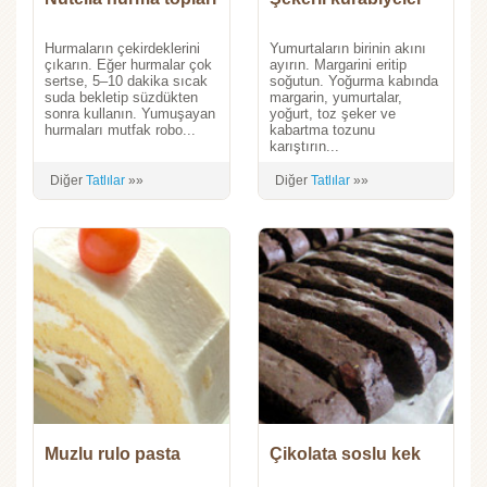
Hurmaların çekirdeklerini
Yumurtaların birinin akını
çıkarın. Eğer hurmalar çok
ayırın. Margarini eritip
sertse, 5–10 dakika sıcak
soğutun. Yoğurma kabında
suda bekletip süzdükten
margarin, yumurtalar,
sonra kullanın. Yumuşayan
yoğurt, toz şeker ve
hurmaları mutfak robo...
kabartma tozunu
karıştırın...
Diğer
Tatlılar
»»
Diğer
Tatlılar
»»
Muzlu rulo pasta
Çikolata soslu kek