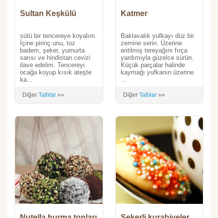
Sultan Keşkülü
Katmer
sütü bir tencereye koyalım.
Baklavalık yufkayı düz bir
İçine pirinç unu, toz
zemine serin. Üzerine
badem, şeker, yumurta
eritilmiş tereyağını fırça
sarısı ve hindistan cevizi
yardımıyla güzelce sürün.
ilave edelim. Tencereyi
Küçük parçalar halinde
ocağa koyup kısık ateşte
kaymağı yufkanın üzerine
ka...
...
Diğer
Tatlılar
»»
Diğer
Tatlılar
»»
Nutella hurma topları
Şekerli kurabiyeler