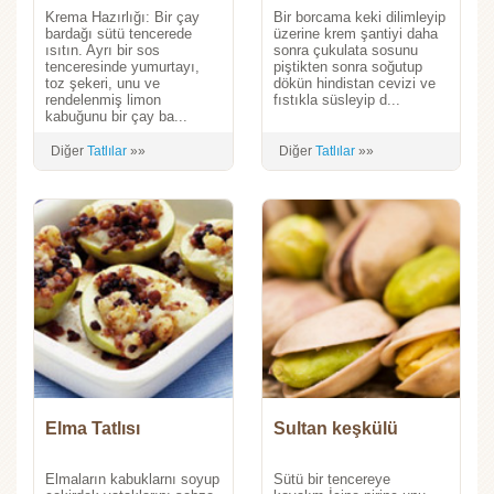
Krema Hazırlığı: Bir çay
Bir borcama keki dilimleyip
bardağı sütü tencerede
üzerine krem şantiyi daha
ısıtın. Ayrı bir sos
sonra çukulata sosunu
tenceresinde yumurtayı,
piştikten sonra soğutup
toz şekeri, unu ve
dökün hindistan cevizi ve
rendelenmiş limon
fıstıkla süsleyip d...
kabuğunu bir çay ba...
Diğer
Tatlılar
»»
Diğer
Tatlılar
»»
Elma Tatlısı
Sultan keşkülü
Elmaların kabuklarnı soyup
Sütü bir tencereye