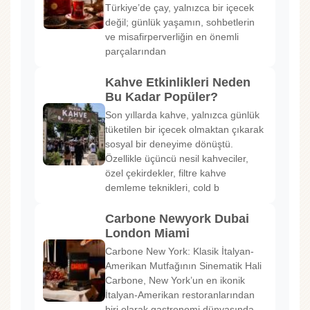
Türkiye’de çay, yalnızca bir içecek
değil; günlük yaşamın, sohbetlerin
ve misafirperverliğin en önemli
parçalarından
Kahve Etkinlikleri Neden
Bu Kadar Popüler?
Son yıllarda kahve, yalnızca günlük
tüketilen bir içecek olmaktan çıkarak
sosyal bir deneyime dönüştü.
Özellikle üçüncü nesil kahveciler,
özel çekirdekler, filtre kahve
demleme teknikleri, cold b
Carbone Newyork Dubai
London Miami
Carbone New York: Klasik İtalyan-
Amerikan Mutfağının Sinematik Hali
Carbone, New York’un en ikonik
İtalyan-Amerikan restoranlarından
biri olarak gastronomi dünyasında