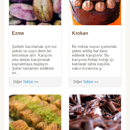
Ezme
Krokan
Şerbeti hazırlamak için toz
Bir miktar suyun içerisinde
şekeri ve suyu derin bir
şeker eritilip bal ilave
tencereye alın. Karışımı
edilerek karıştırılır. Bu
orta ateşte karıştırarak
karışıma Antep fıstığı içi
kaynatmaya başlayın.
katılarak tahta kaşıkla
Şeker tamamen eridikten
sakız kıvamına g...
so...
Diğer
Tatlılar
»»
Diğer
Tatlılar
»»