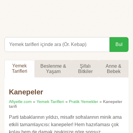
Bul
Yemek
Beslenme &
Şifalı
Anne &
Tarifleri
Yaşam
Bitkiler
Bebek
Kanepeler
Afiyetle.com
»
Yemek Tarifleri
»
Pratik Yemekler
» Kanepeler
tarifi
Parti tabaklarının yıldızı, misafir sofralarının minik ama
etkili tamamlayıcısı: kanepeler! Hem hazırlaması çok
kolay hem de damak zevkinize göre sonsuz