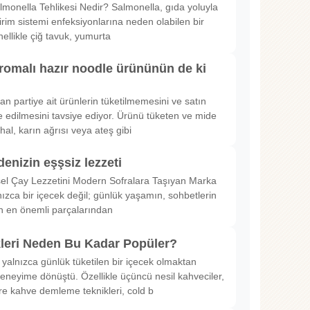
lmonella Tehlikesi Nedir? Salmonella, gıda yoluyla
irim sistemi enfeksiyonlarına neden olabilen bir
nellikle çiğ tavuk, yumurta
romalı hazır noodle ürününün de ki
rılan partiye ait ürünlerin tüketilmemesini ve satın
 edilmesini tavsiye ediyor. Ürünü tüketen ve mide
hal, karın ağrısı veya ateş gibi
denizin eşşsiz lezzeti
sel Çay Lezzetini Modern Sofralara Taşıyan Marka
nızca bir içecek değil; günlük yaşamın, sohbetlerin
in en önemli parçalarından
kleri Neden Bu Kadar Popüler?
 yalnızca günlük tüketilen bir içecek olmaktan
deneyime dönüştü. Özellikle üçüncü nesil kahveciler,
ltre kahve demleme teknikleri, cold b