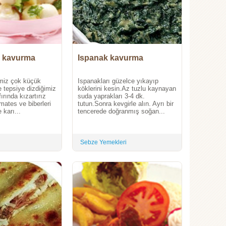
ç kavurma
Ispanak kavurma
imiz çok küçük
Ispanakları güzelce yıkayıp
e tepsiye dizdiğimiz
köklerini kesin.Az tuzlu kaynayan
fırında kızartırız
suda yaprakları 3-4 dk.
ates ve biberleri
tutun.Sonra kevgirle alın. Ayrı bir
 karı...
tencerede doğranmış soğan...
Sebze Yemekleri