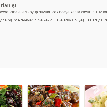
rlanışı
encere içine etleri koyup suyunu çekinceye kadar kavurun.Tuzunu
iyice pişince tereyağını ve kekiği ilave edin.Bol yeşil salatayla v