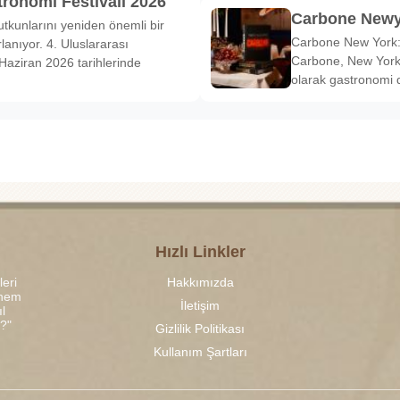
tronomi Festivali 2026
Carbone Newy
tkunlarını yeniden önemli bir
Carbone New York: 
anıyor. 4. Uluslararası
Carbone, New York’
Haziran 2026 tarihlerinde
olarak gastronomi 
Hızlı Linkler
leri
Hakkımızda
 hem
İletişim
l
r?"
Gizlilik Politikası
Kullanım Şartları