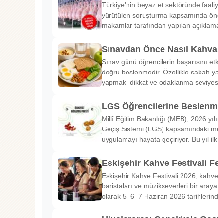
Türkiye'nin beyaz et sektöründe faaliy
yürütülen soruşturma kapsamında önem
makamlar tarafından yapılan açıklama
Sınavdan Önce Nasıl Kahval
Sınav günü öğrencilerin başarısını etk
doğru beslenmedir. Özellikle sabah ya
yapmak, dikkat ve odaklanma seviyes
LGS Öğrencilerine Beslenme
Millî Eğitim Bakanlığı (MEB), 2026 yılı
Geçiş Sistemi (LGS) kapsamındaki me
uygulamayı hayata geçiriyor. Bu yıl il
Eskişehir Kahve Festivali Fe
Eskişehir Kahve Festivali 2026, kahve 
baristaları ve müzikseverleri bir araya g
olarak 5–6–7 Haziran 2026 tarihlerin