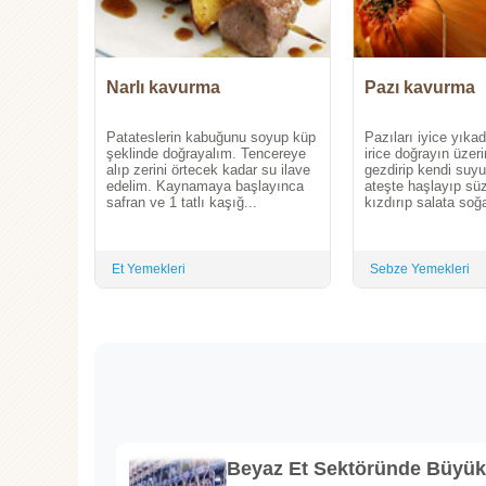
Narlı kavurma
Pazı kavurma
Patateslerin kabuğunu soyup küp
Pazıları iyice yıka
şeklinde doğrayalım. Tencereye
irice doğrayın üzeri
alıp zerini örtecek kadar su ilave
gezdirip kendi suyu
edelim. Kaynamaya başlayınca
ateşte haşlayıp sü
safran ve 1 tatlı kaşığ...
kızdırıp salata soğa
Et Yemekleri
Sebze Yemekleri
Beyaz Et Sektöründe Büyü