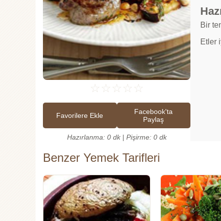
Hazı
Bir t
Etler 
☆
☆
☆
☆
☆
Facebook'ta
Favorilere Ekle
Paylaş
Hazırlanma: 0 dk | Pişirme: 0 dk
Benzer Yemek Tarifleri