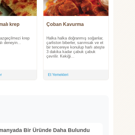
malı krep
Çoban Kavurma
vazgeçilmezi krep
Halka halka doğranmış soğanlar,
lı deneyin...
çarliston biberler, sarımsak ve et
bir tencereye konulup harlı ateşte
3 dakika kadar çabuk çabuk
çevrilir. Kekiği...
er
Et Yemekleri
lmanyada Bir Üründe Daha Bulundu