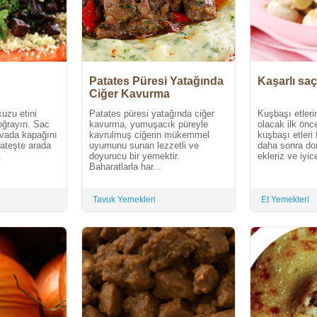
Patates Püresi Yatağında
Kaşarlı sa
Ciğer Kavurma
uzu etini
Patates püresi yatağında ciğer
Kuşbaşı etler
doğrayın. Sac
kavurma, yumuşacık püreyle
olacak ilk önc
avada kapağını
kavrulmuş ciğerin mükemmel
kuşbaşı etleri 
 ateşte arada
uyumunu sunan lezzetli ve
daha sonra dom
.
doyurucu bir yemektir.
ekleriz ve iyice
Baharatlarla har...
Tavuk Yemekleri
Et Yemekleri