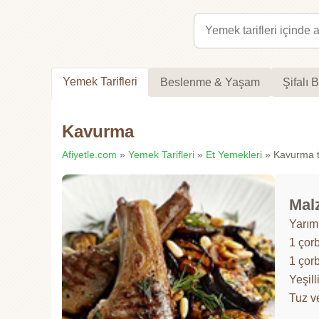
Yemek Tarifleri
Beslenme & Yaşam
Şifalı B
Kavurma
Afiyetle.com
»
Yemek Tarifleri
»
Et Yemekleri
» Kavurma ta
Mal
Yarım
1 çor
1 çorb
Yeşil
Tuz v