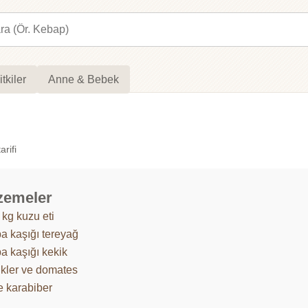
itkiler
Anne & Bebek
rifi
zemeler
 kg kuzu eti
ba kaşığı tereyağ
a kaşığı kekik
likler ve domates
e karabiber