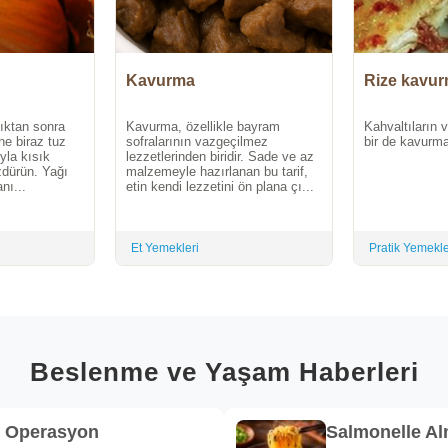
Kavurma
Rize kavur
dıktan sonra
Kavurma, özellikle bayram
Kahvaltıların 
ne biraz tuz
sofralarının vazgeçilmez
bir de kavurma
yla kısık
lezzetlerinden biridir. Sade ve az
zdürün. Yağı
malzemeyle hazırlanan bu tarif,
nı...
etin kendi lezzetini ön plana çı...
Et Yemekleri
Pratik Yemekl
Beslenme ve Yaşam Haberleri
k Operasyon
Salmonelle A