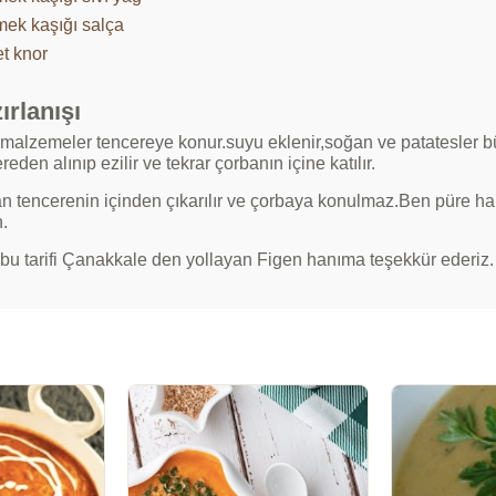
mek kaşığı salça
t knor
ırlanışı
malzemeler tencereye konur.suyu eklenir,soğan ve patatesler bü
reden alınıp ezilir ve tekrar çorbanın içine katılır.
 tencerenin içinden çıkarılır ve çorbaya konulmaz.Ben püre hal
.
bu tarifi Çanakkale den yollayan Figen hanıma teşekkür ederiz.