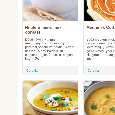
Nilüferin mercimek
Mercimek Çorb
çorbası
Düdüklüye yıkanmış
Soğanı soyup piya
mercimeği,iri iri doğranmış
doğradığımız gibi 
patatesi,soğanı ve havucu koyup
Mercimeği yıkayıp 
üstüne 15 çay bardağı su
çorba kaşığı yağı e
ekliyoruz. İçine 2 adet et bulyonu
ekleyerek orta ateş
koyup 25...
kavur...
Çorbalar
Çorbalar