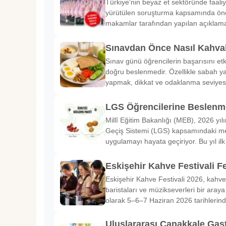
Türkiye'nin beyaz et sektöründe faaliy
yürütülen soruşturma kapsamında önem
makamlar tarafından yapılan açıklama
Sınavdan Önce Nasıl Kahval
Sınav günü öğrencilerin başarısını etk
doğru beslenmedir. Özellikle sabah ya
yapmak, dikkat ve odaklanma seviyes
LGS Öğrencilerine Beslenme
Millî Eğitim Bakanlığı (MEB), 2026 yılı
Geçiş Sistemi (LGS) kapsamındaki me
uygulamayı hayata geçiriyor. Bu yıl il
Eskişehir Kahve Festivali Fe
Eskişehir Kahve Festivali 2026, kahve 
baristaları ve müzikseverleri bir araya g
olarak 5–6–7 Haziran 2026 tarihlerin
Uluslararası Çanakkale Gas