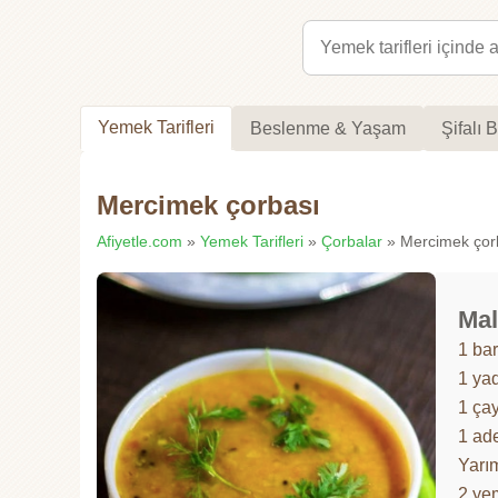
Yemek Tarifleri
Beslenme & Yaşam
Şifalı B
Mercimek çorbası
Afiyetle.com
»
Yemek Tarifleri
»
Çorbalar
» Mercimek çorba
Mal
1 ba
1 ya
1 çay
1 ad
Yarım
2 yem