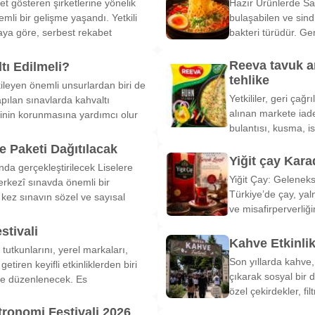
et gösteren şirketlerine yönelik
Hazır Ürünlerde Sa
li bir gelişme yaşandı. Yetkili
bulaşabilen ve sind
ya göre, serbest rekabet
bakteri türüdür. Ge
Reeva tavuk a
tı Edilmeli?
tehlike
ileyen önemli unsurlardan biri de
Yetkililer, geri çağ
pılan sınavlarda kahvaltı
alınan markete iade
inin korunmasına yardımcı olur
bulantısı, kusma, is
 Paketi Dağıtılacak
Yiğit çay Kara
nda gerçekleştirilecek Liselere
Yiğit Çay: Gelenek
rkezî sınavda önemli bir
Türkiye’de çay, yal
k kez sınavın sözel ve sayısal
ve misafirperverliğ
stivali
Kahve Etkinli
tutkunlarını, yerel markaları,
Son yıllarda kahve,
etiren keyifli etkinliklerden biri
çıkarak sosyal bir 
de düzenlenecek. Es
özel çekirdekler, fi
tronomi Festivali 2026