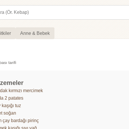
itkiler
Anne & Bebek
sı tarifi
zemeler
rdak kırmızı mercimek
da 2 patates
 kaşığı tuz
et soğan
 çay bardağı pirinç
ek kaşığı sıvı yağ