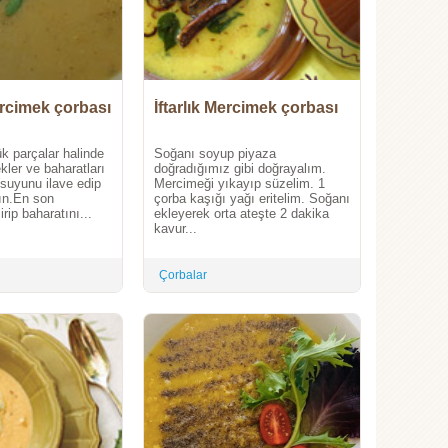
ercimek çorbası
İftarlık Mercimek çorbası
k parçalar halinde
Soğanı soyup piyaza
ler ve baharatları
doğradığımız gibi doğrayalım.
suyunu ilave edip
Mercimeği yıkayıp süzelim. 1
ın.En son
çorba kaşığı yağı eritelim. Soğanı
rip baharatını...
ekleyerek orta ateşte 2 dakika
kavur...
Çorbalar