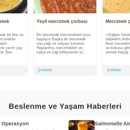
imek
Yeşil mercimek çorbası
Mercimek ç
ak bir litre su
Bir tencerede mercimekleri iyice
>Soğanı minik
ercimekler
haşlayın.Başka bir tencerede
öldürelim.Ardı
pişen
unu,yağı ve salçayı kavurun.
biraz kavuralı
ine yarım çay
Haşlanmış mercimekleri un,
un kokusu gitm
r. (bul...
salça ve yağ terbiyesinin içi...
yemek kaşığı s
Çorbalar
Çorbalar
Beslenme ve Yaşam Haberleri
k Operasyon
Salmonelle A