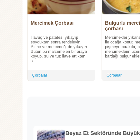
Mercimek Çorbası
Bulgurlu merc
çorbası
Havuç ve patatesi yıkayıp
Mercimekler yıkanar
soyduktan sonra rendeleyin.
ile ocağa konur, m
Pirinç ve mercimeği de yıkayın.
pişmeye bırakılır, 
Bütün bu malzemeleri bir araya
mercimeklerin üzer
koyup, su ve tuz ilave ettikten
bardağı bulgur ekleni
s...
Çorbalar
Çorbalar
Beyaz Et Sektöründe Büyü