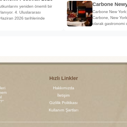
Carbone Newy
tkunlarını yeniden önemli bir
Carbone New York: 
anıyor. 4. Uluslararası
Carbone, New York’
Haziran 2026 tarihlerinde
olarak gastronomi 
Hızlı Linkler
leri
Hakkımızda
 hem
İletişim
l
r?"
Gizlilik Politikası
Kullanım Şartları