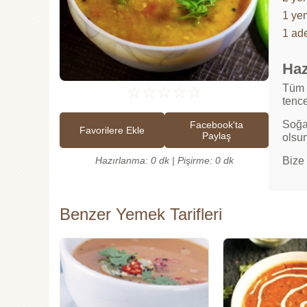
1 ye
1 ade
Haz
Tüm 
☆
☆
☆
☆
☆
tence
Soğan
Facebook'ta
Favorilere Ekle
Paylaş
olsun
Bize 
Hazırlanma: 0 dk | Pişirme: 0 dk
Benzer Yemek Tarifleri