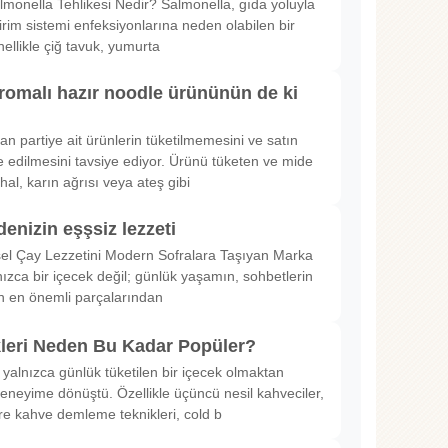
lmonella Tehlikesi Nedir? Salmonella, gıda yoluyla
irim sistemi enfeksiyonlarına neden olabilen bir
nellikle çiğ tavuk, yumurta
romalı hazır noodle ürününün de ki
rılan partiye ait ürünlerin tüketilmemesini ve satın
 edilmesini tavsiye ediyor. Ürünü tüketen ve mide
hal, karın ağrısı veya ateş gibi
denizin eşşsiz lezzeti
sel Çay Lezzetini Modern Sofralara Taşıyan Marka
nızca bir içecek değil; günlük yaşamın, sohbetlerin
in en önemli parçalarından
kleri Neden Bu Kadar Popüler?
 yalnızca günlük tüketilen bir içecek olmaktan
deneyime dönüştü. Özellikle üçüncü nesil kahveciler,
ltre kahve demleme teknikleri, cold b