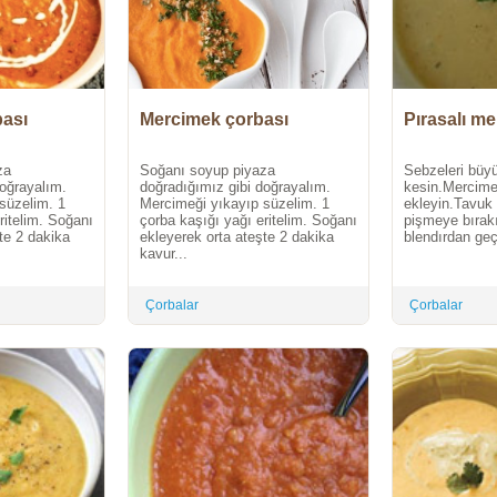
ası
Mercimek çorbası
Pırasalı m
za
Soğanı soyup piyaza
Sebzeleri büyü
doğrayalım.
doğradığımız gibi doğrayalım.
kesin.Mercimek
süzelim. 1
Mercimeği yıkayıp süzelim. 1
ekleyin.Tavuk 
ritelim. Soğanı
çorba kaşığı yağı eritelim. Soğanı
pişmeye bırak
te 2 dakika
ekleyerek orta ateşte 2 dakika
blendırdan geçi
kavur...
Çorbalar
Çorbalar