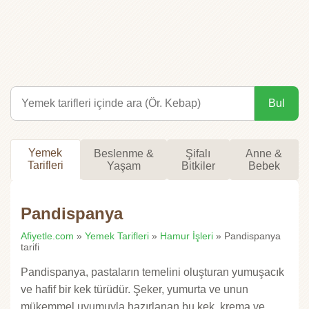
Bul
Yemek
Beslenme &
Şifalı
Anne &
Tarifleri
Yaşam
Bitkiler
Bebek
Pandispanya
Afiyetle.com
»
Yemek Tarifleri
»
Hamur İşleri
» Pandispanya
tarifi
Pandispanya, pastaların temelini oluşturan yumuşacık
ve hafif bir kek türüdür. Şeker, yumurta ve unun
mükemmel uyumuyla hazırlanan bu kek, krema ve