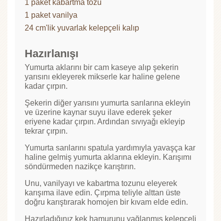
1 paket kabartma tozu
1 paket vanilya
24 cm'lik yuvarlak kelepçeli kalıp
Hazırlanışı
Yumurta aklarını bir cam kaseye alıp şekerin
yarısını ekleyerek mikserle kar haline gelene
kadar çırpın.
Şekerin diğer yarısını yumurta sarılarına ekleyin
ve üzerine kaynar suyu ilave ederek şeker
eriyene kadar çırpın. Ardından sıvıyağı ekleyip
tekrar çırpın.
Yumurta sarılarını spatula yardımıyla yavaşça kar
haline gelmiş yumurta aklarına ekleyin. Karışımı
söndürmeden nazikçe karıştırın.
Unu, vanilyayı ve kabartma tozunu eleyerek
karışıma ilave edin. Çırpma teliyle alttan üste
doğru karıştırarak homojen bir kıvam elde edin.
Hazırladığınız kek hamurunu yağlanmış kelepçeli