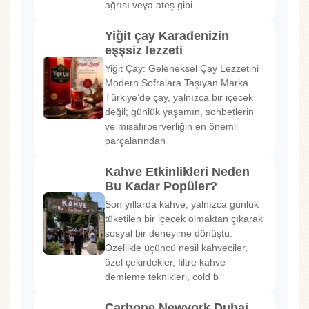
ağrısı veya ateş gibi
Yiğit çay Karadenizin
eşşsiz lezzeti
Yiğit Çay: Geleneksel Çay Lezzetini
Modern Sofralara Taşıyan Marka
Türkiye’de çay, yalnızca bir içecek
değil; günlük yaşamın, sohbetlerin
ve misafirperverliğin en önemli
parçalarından
Kahve Etkinlikleri Neden
Bu Kadar Popüler?
Son yıllarda kahve, yalnızca günlük
tüketilen bir içecek olmaktan çıkarak
sosyal bir deneyime dönüştü.
Özellikle üçüncü nesil kahveciler,
özel çekirdekler, filtre kahve
demleme teknikleri, cold b
Carbone Newyork Dubai