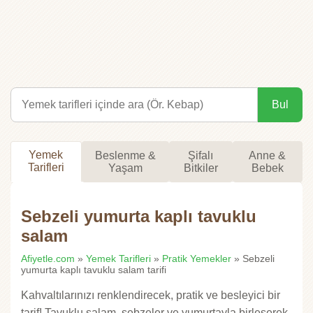
Bul
Yemek
Beslenme &
Şifalı
Anne &
Tarifleri
Yaşam
Bitkiler
Bebek
Sebzeli yumurta kaplı tavuklu
salam
Afiyetle.com
»
Yemek Tarifleri
»
Pratik Yemekler
» Sebzeli
yumurta kaplı tavuklu salam tarifi
Kahvaltılarınızı renklendirecek, pratik ve besleyici bir
tarif! Tavuklu salam, sebzeler ve yumurtayla birleşerek