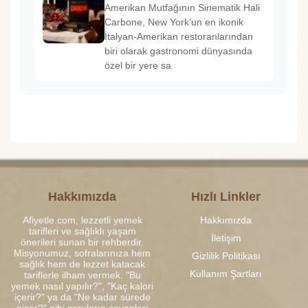
Amerikan Mutfağının Sinematik Hali
Carbone, New York’un en ikonik
İtalyan-Amerikan restoranlarından
biri olarak gastronomi dünyasında
özel bir yere sa
Hakkımızda
Hızlı Linkler
Afiyetle.com, lezzetli yemek
Hakkımızda
tarifleri ve sağlıklı yaşam
İletişim
önerileri sunan bir rehberdir.
Misyonumuz, sofralarınıza hem
Gizlilik Politikası
sağlık hem de lezzet katacak
Kullanım Şartları
tariflerle ilham vermek. "Bu
yemek nasıl yapılır?", "Kaç kalori
içerir?" ya da "Ne kadar sürede