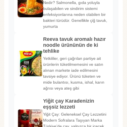
Nedir? Salmonella, gıda yoluyla
bulaşabilen ve sindirim sistemi
enfeksiyonlarına neden olabilen bir
bakteri türüdür. Genellikle çiğ tavuk,
yumurta
Reeva tavuk aromalı hazır
noodle ürününün de ki
tehlike
Yetkililer, geri çağrılan partiye ait
ürünlerin tüketilmemesini ve satın
alınan markete iade edilmesini
tavsiye ediyor. Ürünü tüketen ve
mide bulantısı, kusma, ishal, karın
ağrısı veya ateş gibi
Yiğit çay Karadenizin
eşşsiz lezzeti
Yiğit Çay: Geleneksel Çay Lezzetini
Modern Sofralara Taşıyan Marka
Türkiye’de çay, yalnızca bir içecek