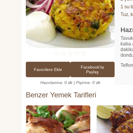
1 su 
Tuz, 
Hazı
Tavukl
kaba a
dakika
☆
☆
☆
☆
☆
dondu
Teflon
Facebook'ta
Favorilere Ekle
Paylaş
Hazırlanma: 0 dk | Pişirme: 0 dk
Benzer Yemek Tarifleri