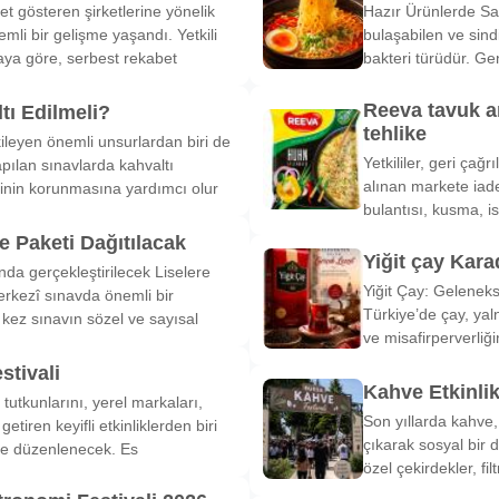
et gösteren şirketlerine yönelik
Hazır Ürünlerde Sa
li bir gelişme yaşandı. Yetkili
bulaşabilen ve sind
ya göre, serbest rekabet
bakteri türüdür. Ge
Reeva tavuk a
tı Edilmeli?
tehlike
ileyen önemli unsurlardan biri de
Yetkililer, geri çağ
pılan sınavlarda kahvaltı
alınan markete iade
inin korunmasına yardımcı olur
bulantısı, kusma, is
 Paketi Dağıtılacak
Yiğit çay Kara
nda gerçekleştirilecek Liselere
Yiğit Çay: Gelenek
rkezî sınavda önemli bir
Türkiye’de çay, yal
k kez sınavın sözel ve sayısal
ve misafirperverliğ
stivali
Kahve Etkinli
tutkunlarını, yerel markaları,
Son yıllarda kahve,
etiren keyifli etkinliklerden biri
çıkarak sosyal bir 
de düzenlenecek. Es
özel çekirdekler, fi