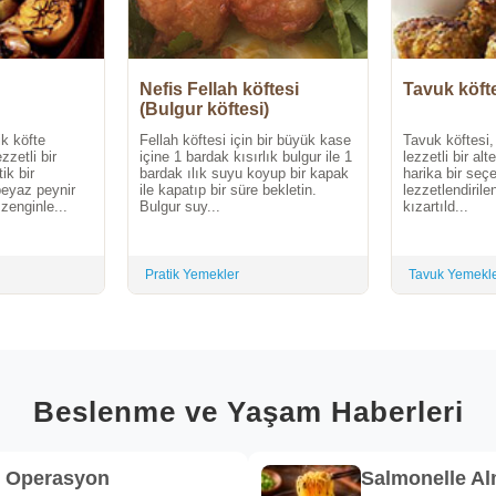
Nefis Fellah köftesi
Tavuk köft
(Bulgur köftesi)
ik köfte
Fellah köftesi için bir büyük kase
Tavuk köftesi
ezzetli bir
içine 1 bardak kısırlık bulgur ile 1
lezzetli bir alt
ik bir
bardak ılık suyu koyup bir kapak
harika bir seçe
beyaz peynir
ile kapatıp bir süre bekletin.
lezzetlendirile
zenginle...
Bulgur suy...
kızartıld...
Pratik Yemekler
Tavuk Yemekle
Beslenme ve Yaşam Haberleri
k Operasyon
Salmonelle A