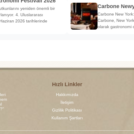
tronomi Festivali 2026
Carbone Newy
tkunlarını yeniden önemli bir
Carbone New York: 
anıyor. 4. Uluslararası
Carbone, New York’
Haziran 2026 tarihlerinde
olarak gastronomi 
Hızlı Linkler
leri
Hakkımızda
 hem
İletişim
l
r?"
Gizlilik Politikası
Kullanım Şartları