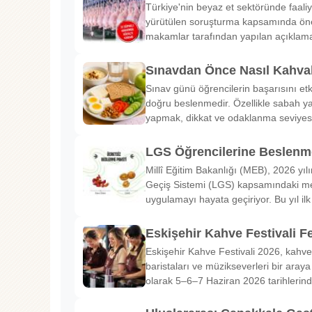
Türkiye'nin beyaz et sektöründe faaliy
yürütülen soruşturma kapsamında önem
makamlar tarafından yapılan açıklama
Sınavdan Önce Nasıl Kahval
Sınav günü öğrencilerin başarısını etk
doğru beslenmedir. Özellikle sabah ya
yapmak, dikkat ve odaklanma seviyes
LGS Öğrencilerine Beslenme
Millî Eğitim Bakanlığı (MEB), 2026 yılı
Geçiş Sistemi (LGS) kapsamındaki me
uygulamayı hayata geçiriyor. Bu yıl il
Eskişehir Kahve Festivali Fe
Eskişehir Kahve Festivali 2026, kahve 
baristaları ve müzikseverleri bir araya g
olarak 5–6–7 Haziran 2026 tarihlerin