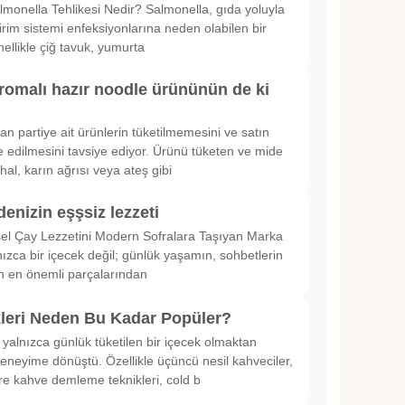
lmonella Tehlikesi Nedir? Salmonella, gıda yoluyla
irim sistemi enfeksiyonlarına neden olabilen bir
nellikle çiğ tavuk, yumurta
romalı hazır noodle ürününün de ki
rılan partiye ait ürünlerin tüketilmemesini ve satın
 edilmesini tavsiye ediyor. Ürünü tüketen ve mide
hal, karın ağrısı veya ateş gibi
denizin eşşsiz lezzeti
sel Çay Lezzetini Modern Sofralara Taşıyan Marka
nızca bir içecek değil; günlük yaşamın, sohbetlerin
in en önemli parçalarından
kleri Neden Bu Kadar Popüler?
 yalnızca günlük tüketilen bir içecek olmaktan
deneyime dönüştü. Özellikle üçüncü nesil kahveciler,
ltre kahve demleme teknikleri, cold b