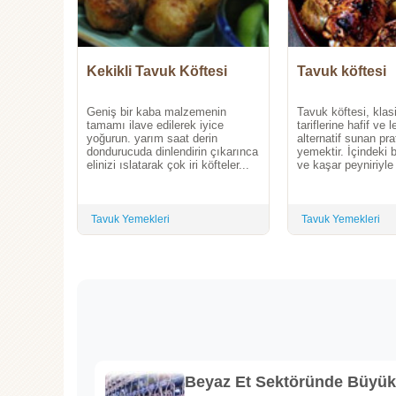
Kekikli Tavuk Köftesi
Tavuk köftesi
Geniş bir kaba malzemenin
Tavuk köftesi, klas
tamamı ilave edilerek iyice
tariflerine hafif ve l
yoğurun. yarım saat derin
alternatif sunan prat
dondurucuda dinlendirin çıkarınca
yemektir. İçindeki 
elinizi ıslatarak çok iri köfteler...
ve kaşar peyniriyle 
Tavuk Yemekleri
Tavuk Yemekleri
Beyaz Et Sektöründe Büyü