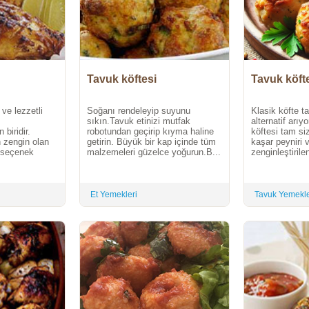
Tavuk köftesi
Tavuk köft
 ve lezzetli
Soğanı rendeleyip suyunu
Klasik köfte tar
sıkın.Tavuk etinizi mutfak
alternatif arıy
biridir.
robotundan geçirip kıyma haline
köftesi tam si
 zengin olan
getirin. Büyük bir kap içinde tüm
kaşar peyniri 
ir seçenek
malzemeleri güzelce yoğurun.B...
zenginleştirilen
Et Yemekleri
Tavuk Yemekle