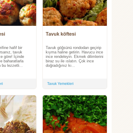
esi
Tavuk köftesi
ifine hafif bir
Tavuk göğsünü rondodan geçirip
orsanız, tavuk
kıyma haline getirin. Havucu ince
ze göre! İçinde
ince rendeleyin. Ekmek dilimlerini
ve baharatlarla
biraz su ile ıslatın. Çok ince
 bu lezzetli...
doğradığınız kı...
ri
Tavuk Yemekleri