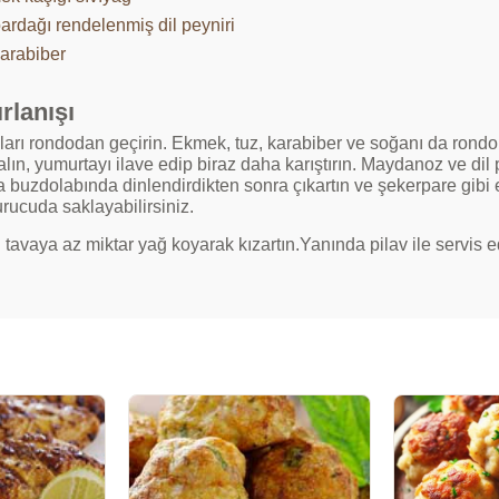
bardağı rendelenmiş dil peyniri
karabiber
rlanışı
arı rondodan geçirin. Ekmek, tuz, karabiber ve soğanı da rondonu
lın, yumurtayı ilave edip biraz daha karıştırın. Maydanoz ve dil p
 buzdolabında dinlendirdikten sonra çıkartın ve şekerpare gibi el
rucuda saklayabilirsiniz.
 tavaya az miktar yağ koyarak kızartın.Yanında pilav ile servis e