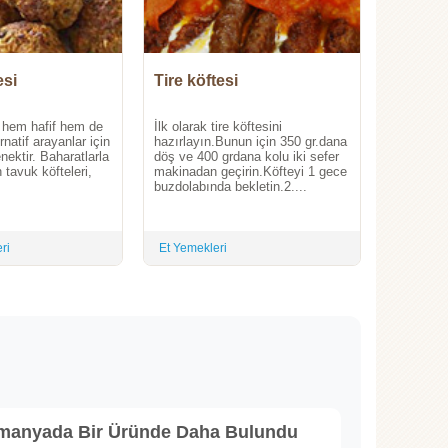
esi
Tire köftesi
, hem hafif hem de
İlk olarak tire köftesini
ernatif arayanlar için
hazırlayın.Bunun için 350 gr.dana
nektir. Baharatlarla
döş ve 400 grdana kolu iki sefer
n tavuk köfteleri,
makinadan geçirin.Köfteyi 1 gece
buzdolabında bekletin.2....
ri
Et Yemekleri
lmanyada Bir Üründe Daha Bulundu