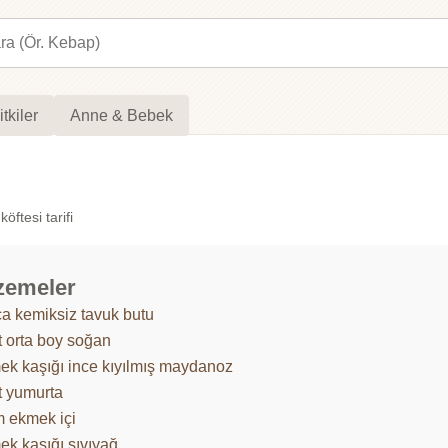
itkiler
Anne & Bebek
öftesi tarifi
zemeler
ça kemiksiz tavuk butu
t orta boy soğan
ek kaşığı ince kıyılmış maydanoz
t yumurta
m ekmek içi
ek kaşığı sıvıyağ