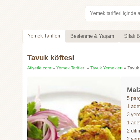
Yemek Tarifleri
Beslenme & Yaşam
Şifalı B
Tavuk köftesi
Afiyetle.com
»
Yemek Tarifleri
»
Tavuk Yemekleri
» Tavuk k
Mal
5 par
1 ade
3 yem
1 ade
2 dili
2 yem