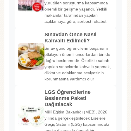
yürütülen soruşturma kapsamında
önemli bir gelişme yaşandı. Yetkili
makamlar tarafından yapılan
açıklamaya göre, serbest rekabet
Sınavdan Önce Nasıl
Kahvaltı Edilmeli?
Sınav günü öğrencilerin başarısını
etkileyen önemli unsurlardan biri de
doğru beslenmedir. Özellikle sabah
yapılan sınavlarda kahvaltı yapmak,
dikkat ve odaklanma seviyesinin
korunmasına yardımcı olur
LGS Öğrencilerine
Beslenme Paketi
Dağıtılacak
Millî Eğitim Bakanlığı (MEB), 2026
yılında gerçekleştirilecek Liselere
Geçiş Sistemi (LGS) kapsamındaki
merkezî sınavda önemli bir