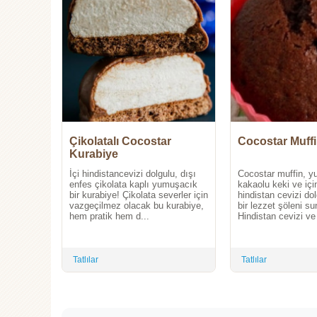
Çikolatalı Cocostar
Cocostar Muff
Kurabiye
İçi hindistancevizi dolgulu, dışı
Cocostar muffin, 
enfes çikolata kaplı yumuşacık
kakaolu keki ve iç
bir kurabiye! Çikolata severler için
hindistan cevizi do
vazgeçilmez olacak bu kurabiye,
bir lezzet şöleni su
hem pratik hem d...
Hindistan cevizi ve 
Tatlılar
Tatlılar