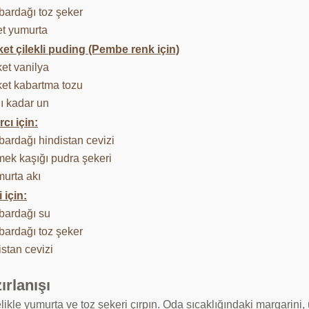
bardağı toz şeker
et yumurta
ket çilekli puding (Pembe renk için)
et vanilya
ket kabartma tozu
ı kadar un
rcı için:
bardağı hindistan cevizi
mek kaşığı pudra şekeri
murta akı
 için:
 bardağı su
bardağı toz şeker
stan cevizi
ırlanışı
ikle yumurta ve toz şekeri çırpın. Oda sıcaklığındaki margarini,