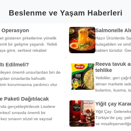
Beslenme ve Yaşam Haberleri
k Operasyon
Salmonelle A
et gösteren şirketlerine yönelik
Hazır Ürünlerde Sa
li bir gelişme yaşandı. Yetkili
bulaşabilen ve sind
ya göre, serbest rekabet
bakteri türüdür. Ge
Reeva tavuk a
tı Edilmeli?
tehlike
ileyen önemli unsurlardan biri de
Yetkililer, geri çağ
pılan sınavlarda kahvaltı
alınan markete iade
inin korunmasına yardımcı olur
bulantısı, kusma, is
 Paketi Dağıtılacak
Yiğit çay Kara
nda gerçekleştirilecek Liselere
Yiğit Çay: Gelenek
rkezî sınavda önemli bir
Türkiye’de çay, yal
k kez sınavın sözel ve sayısal
ve misafirperverliğ