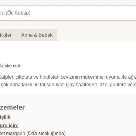
itkiler
Anne & Bebek
lpler tarifi
 Kalpler, çikolata ve hindistan cevizinin mükemmel uyumu ile ağı
ok daha farklı bir tat sunuyor. Çay saatlerine, özel günlere ve se
zemeler
işilik
ru için:
et margarin (Oda sıcaklığında)