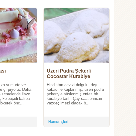
ası
Üzeri Pudra Şekerli
Cocostar Kurabiye
ıza yumurta ve
Hindistan cevizi dolgulu, dışı
ice çırpıyoruz Daha
kakao ile kaplanmış, üzeri pudra
lzemeleride ilave
şekeriyle süslenmiş enfes bir
 kelepçeli kalıba
kurabiye tarifi! Çay saatlerinizin
ökerek önc...
vazgeçilmezi olacak b...
Hamur İşleri