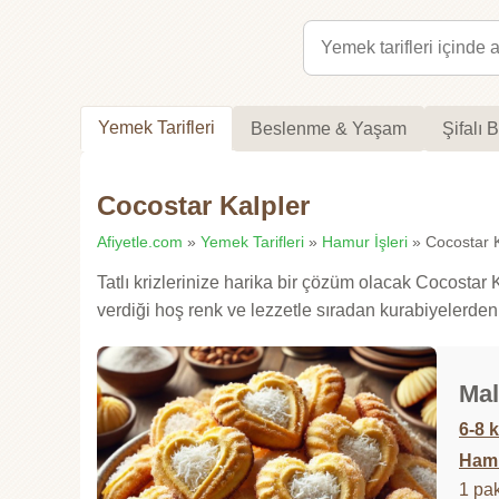
Yemek Tarifleri
Beslenme & Yaşam
Şifalı B
Cocostar Kalpler
Afiyetle.com
»
Yemek Tarifleri
»
Hamur İşleri
» Cocostar Ka
Tatlı krizlerinize harika bir çözüm olacak Cocostar
verdiği hoş renk ve lezzetle sıradan kurabiyelerden ç
Mal
6-8 k
Hamu
1 pak