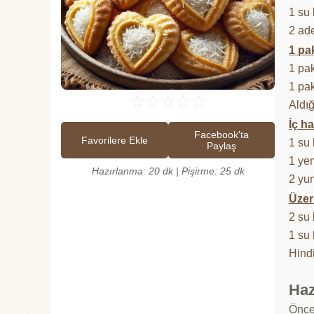
1 su 
2 ad
1 pa
1 pak
1 pa
☆
☆
☆
☆
☆
Aldığ
İç ha
Facebook'ta
Favorilere Ekle
1 su 
Paylaş
1 ye
Hazırlanma: 20 dk | Pişirme: 25 dk
2 yu
Üzeri
2 su
1 su 
Hindi
Haz
Öncel