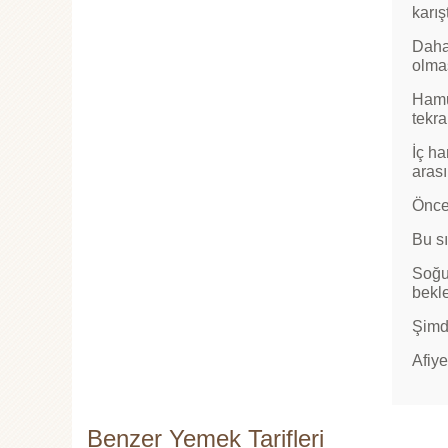
karı
Daha
olmas
Hamur
tekra
İç ha
arası
Önce
Bu sı
Soğuy
bekle
Şimdi
Afiye
Benzer Yemek Tarifleri