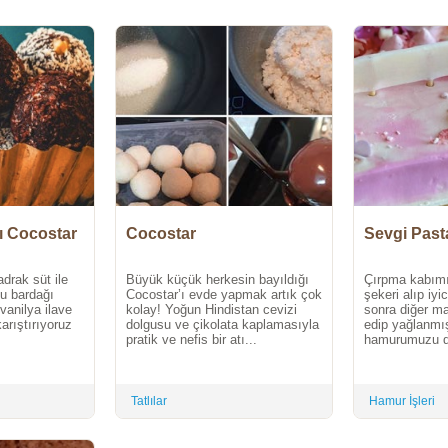
lı Cocostar
Cocostar
Sevgi Past
drak süt ile
Büyük küçük herkesin bayıldığı
Çırpma kabım
su bardağı
Cocostar’ı evde yapmak artık çok
şekeri alıp iy
vanilya ilave
kolay! Yoğun Hindistan cevizi
sonra diğer ma
arıştırıyoruz
dolgusu ve çikolata kaplamasıyla
edip yağlanmış
pratik ve nefis bir atı...
hamurumuzu d
Tatlılar
Hamur İşleri