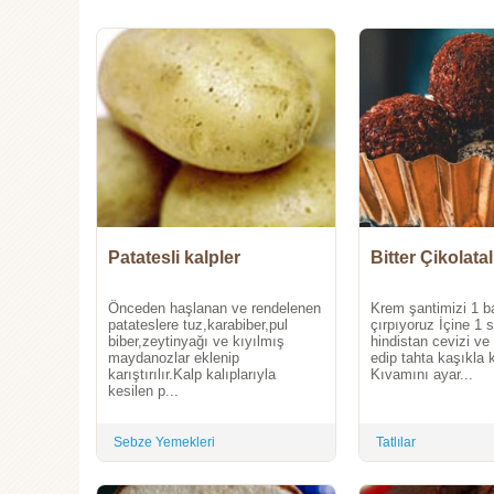
Patatesli kalpler
Bitter Çikolata
Önceden haşlanan ve rendelenen
Krem şantimizi 1 ba
patateslere tuz,karabiber,pul
çırpıyoruz İçine 1 
biber,zeytinyağı ve kıyılmış
hindistan cevizi ve 
maydanozlar eklenip
edip tahta kaşıkla k
karıştırılır.Kalp kalıplarıyla
Kıvamını ayar...
kesilen p...
Sebze Yemekleri
Tatlılar