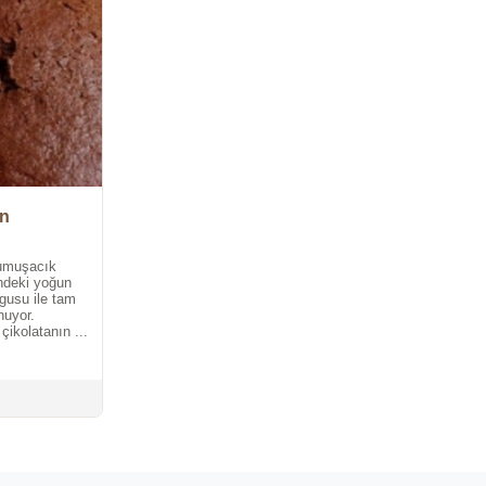
in
yumuşacık
indeki yoğun
lgusu ile tam
nuyor.
çikolatanın ...