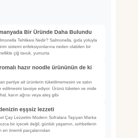
lmanyada Bir Üründe Daha Bulundu
lmonella Tehlikesi Nedir? Salmonella, gıda yoluyla
irim sistemi enfeksiyonlarına neden olabilen bir
nellikle çiğ tavuk, yumurta
romalı hazır noodle ürününün de ki
rılan partiye ait ürünlerin tüketilmemesini ve satın
 edilmesini tavsiye ediyor. Ürünü tüketen ve mide
hal, karın ağrısı veya ateş gibi
denizin eşşsiz lezzeti
sel Çay Lezzetini Modern Sofralara Taşıyan Marka
nızca bir içecek değil; günlük yaşamın, sohbetlerin
in en önemli parçalarından