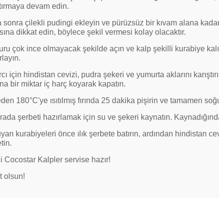
ştırmaya devam edin.
 sonra çilekli pudingi ekleyin ve pürüzsüz bir kıvam alana ka
ına dikkat edin, böylece şekil vermesi kolay olacaktır.
u çok ince olmayacak şekilde açın ve kalp şekilli kurabiye kal
rlayın.
rcı için hindistan cevizi, pudra şekeri ve yumurta aklarını karıştı
na bir miktar iç harç koyarak kapatın.
den 180°C'ye ısıtılmış fırında 25 dakika pişirin ve tamamen soğ
rada şerbeti hazırlamak için su ve şekeri kaynatın. Kaynadığınd
an kurabiyeleri önce ılık şerbete batırın, ardından hindistan ce
tin.
 Cocostar Kalpler servise hazır!
t olsun!