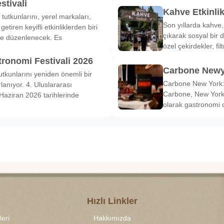
stivali
Kahve Etkinli
tutkunlarını, yerel markaları,
Son yıllarda kahve,
etiren keyifli etkinliklerden biri
çıkarak sosyal bir 
de düzenlenecek. Es
özel çekirdekler, fi
tronomi Festivali 2026
Carbone Newy
tkunlarını yeniden önemli bir
Carbone New York: 
anıyor. 4. Uluslararası
Carbone, New York’
Haziran 2026 tarihlerinde
olarak gastronomi 
Hızlı Linkler
leri
Hakkımızda