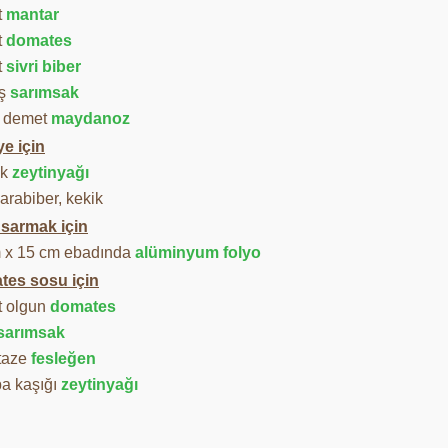
t
mantar
t
domates
t
sivri biber
iş
sarımsak
m demet
maydanoz
ye için
ık
zeytinyağı
arabiber, kekik
i sarmak için
 x 15 cm ebadında
alüminyum folyo
es sosu için
t olgun
domates
sarımsak
 taze
fesleğen
ba kaşığı
zeytinyağı