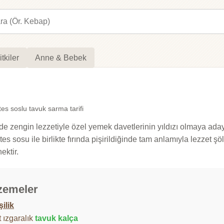
itkiler
Anne & Bebek
s soslu tavuk sarma tarifi
engin lezzetiyle özel yemek davetlerinin yıldızı olmaya aday bi
es sosu ile birlikte fırında pişirildiğinde tam anlamıyla lezzet ş
ektir.
zemeler
şilik
 ızgaralık
tavuk kalça