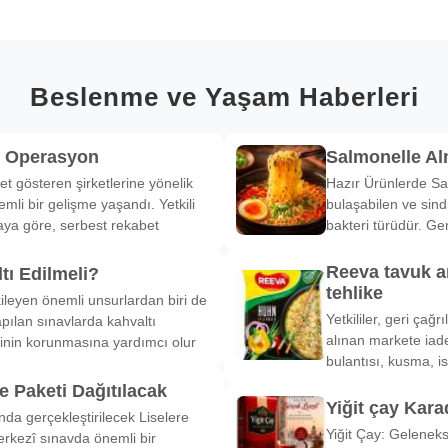
Beslenme ve Yaşam Haberleri
k Operasyon
Salmonelle A
et gösteren şirketlerine yönelik
Hazır Ürünlerde Sa
li bir gelişme yaşandı. Yetkili
bulaşabilen ve sind
ya göre, serbest rekabet
bakteri türüdür. Ge
Reeva tavuk a
tı Edilmeli?
tehlike
ileyen önemli unsurlardan biri de
Yetkililer, geri çağ
pılan sınavlarda kahvaltı
alınan markete iade
inin korunmasına yardımcı olur
bulantısı, kusma, is
 Paketi Dağıtılacak
Yiğit çay Kara
nda gerçekleştirilecek Liselere
Yiğit Çay: Gelenek
rkezî sınavda önemli bir