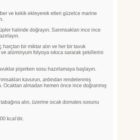
iber ve kekik ekleyerek etleri güzelce marine
n.
 küpler halinde doğrayın. Sarımsakları ince ince
zırlayın.
 harçtan bir miktar alın ve her bir tavuk
n ve alüminyum folyoya sıkıca sararak şekillerini
Tavuklar pişerken sosu hazırlamaya başlayın.
arımsakları kavurun, ardından rendelenmiş
irin. Ocaktan almadan hemen önce ince doğranmış
is tabağına alın, üzerine sıcak domates sosunu
0 kcal'dir.