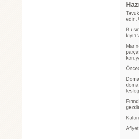
Hazı
Tavuk 
edin. 
Bu sır
kıyın
Marine
parças
koruy
Önced
Domat
domat
fesleğ
Fırın
gezdir
Kalori
Afiyet