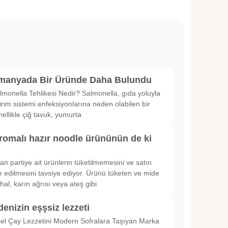
lmanyada Bir Üründe Daha Bulundu
lmonella Tehlikesi Nedir? Salmonella, gıda yoluyla
irim sistemi enfeksiyonlarına neden olabilen bir
nellikle çiğ tavuk, yumurta
romalı hazır noodle ürününün de ki
rılan partiye ait ürünlerin tüketilmemesini ve satın
 edilmesini tavsiye ediyor. Ürünü tüketen ve mide
hal, karın ağrısı veya ateş gibi
denizin eşşsiz lezzeti
sel Çay Lezzetini Modern Sofralara Taşıyan Marka