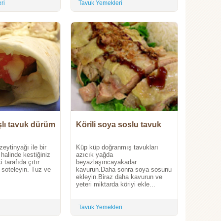
ri
Tavuk Yemekleri
şlı tavuk dürüm
Körili soya soslu tavuk
eytinyağı ile bir
Küp küp doğranmış tavukları
 halinde kestiğiniz
azıcık yağda
i tarafıda çıtır
beyazlaşıncayakadar
 soteleyin. Tuz ve
kavurun.Daha sonra soya sosunu
ekleyin.Biraz daha kavurun ve
yeteri miktarda köriyi ekle...
Tavuk Yemekleri