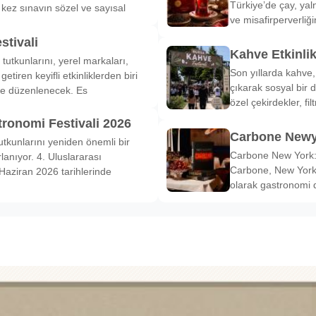
Türkiye’de çay, yal
k kez sınavın sözel ve sayısal
ve misafirperverliğ
stivali
Kahve Etkinli
tutkunlarını, yerel markaları,
Son yıllarda kahve,
etiren keyifli etkinliklerden biri
çıkarak sosyal bir 
de düzenlenecek. Es
özel çekirdekler, fi
tronomi Festivali 2026
Carbone Newy
tkunlarını yeniden önemli bir
Carbone New York: 
anıyor. 4. Uluslararası
Carbone, New York’
Haziran 2026 tarihlerinde
olarak gastronomi 