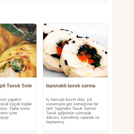
epli Tavuk Sote
Ispanaklı tavuk sarma
emizi yapalım.
İç harcıyla lezzet dolu, şık
üçük küçük küpler
sunumuyla göz kamaştıran bir
yoruz. Daha sonra
tarif: Ispanaklı Tavuk Sarma!
vanın içine
Tavuk göğsünün yumuşak
koyup
dokusu, kavrulmuş ıspanak ve
haşlanmış ...