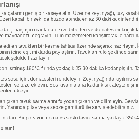
rlanışı
kalçalarını geniş bir kaseye alın. Üzerine zeytinyağı, tuz, karab
Üzeri kapalı bir şekilde buzdolabında en az 30 dakika dinlendiri
ada iç harç için mantarları, sivri biberleri ve domatesleri küçük
 ve maydanozu doğrayın. Tüm malzemeleri karıştırarak iç harcı ha
 edilen tavukları bir kesme tahtası üzerinde açarak hazırlayın. İç
ının içine eşit miktarda paylaştırın. Tavukları rulo şeklinde sarı
acak şekilde hazırlayın.
en ısıtılmış 180°C fırında yaklaşık 25-30 dakika kadar pişirin. 
es sosu için, domatesleri rendeleyin. Zeytinyağında kıyılmış s
esleri ve tuzu ekleyin. Sos kıvam alana kadar kısık ateşte piş
enleri ekleyin.
dan çıkan tavuk sarmalarını folyodan çıkarın ve dilimleyin. Serv
in. Yanında pilav veya sebze garnitürü ile servis edebilirsiniz.
 miktarı: Bir porsiyon domates soslu tavuk sarma yaklaşık 350-40
 olsun!