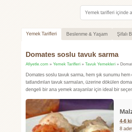
Yemek Tarifleri
Beslenme & Yaşam
Şifalı B
Domates soslu tavuk sarma
Afiyetle.com
»
Yemek Tarifleri
»
Tavuk Yemekleri
» Domate
Domates soslu tavuk sarma, hem şık sunumu hem de z
tatlandırılan tavuk sarmaları, üzerine dökülen domat
dengeli bir ana yemek arayanlar için ideal bir seçen
Mal
4-6 ki
8 adet