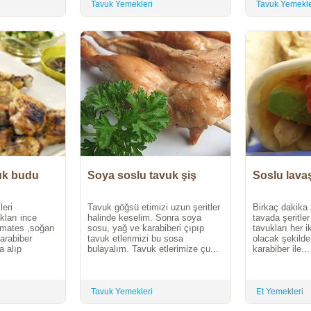
Tavuk Yemekleri
Tavuk Yemekle
uk budu
Soya soslu tavuk şiş
Soslu lava
eri
Tavuk göğsü etimizi uzun şeritler
Birkaç dakika z
ları ince
halinde keselim. Sonra soya
tavada şeritler
omates ,soğan
sosu, yağ ve karabiberi çıpıp
tavukları her ik
karabiber
tavuk etlerimizi bu sosa
olacak şekilde
a alıp
bulayalım. Tavuk etlerimize çu...
karabiber ile...
Tavuk Yemekleri
Et Yemekleri