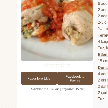
6 ade
2 ade
2 ade
2-3 d
Yarı
Terbi
4 kaş
Tuz, k
Etler
15 cm
☆
☆
☆
☆
☆
Domat
4 ade
Facebook'ta
Favorilere Ekle
2 diş
Paylaş
2 dal
Hazırlanma: 30 dk | Pişirme: 35 dk
2 çor
Tuz