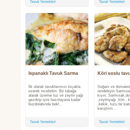
Tavuk Yemekleri
Tavuk Yemekleri
Ispanaklı Tavuk Sarma
Köri soslu tav
İlk olarak tavuklarımızı bıçakla
Soğanı ve domatesl
ezerek inceltelim. Bir tabağa
rendeleyin.Sarmısak
alarak üzerine tuz ve zeytin yağı
kıyın. Sarmısak,d
gezdirip içini hazırlayana kadar
,zeytinyağı ,köri , 
buzdolabında bekl...
,kekik, tuzu bir kab
karıştırın....
Tavuk Yemekleri
Tavuk Yemekleri