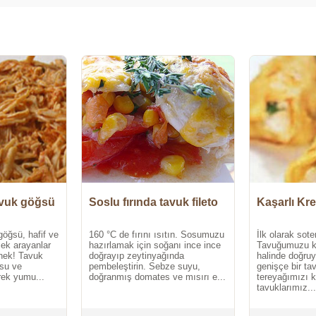
avuk göğsü
Soslu fırında tavuk fileto
Kaşarlı Kr
göğsü, hafif ve
160 °C de fırını ısıtın. Sosumuzu
İlk olarak sot
mek arayanlar
hazırlamak için soğanı ince ince
Tavuğumuzu k
enek! Tavuk
doğrayıp zeytinyağında
halinde doğru
su ve
pembeleştirin. Sebze suyu,
genişçe bir ta
erek yumu...
doğranmış domates ve mısırı e...
tereyağımızı 
tavuklarımız...