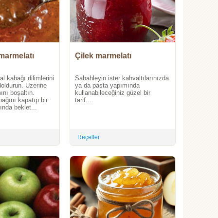
marmelatı
Çilek marmelatı
l kabağı dilimlerini
Sabahleyin ister kahvaltılarınızda
doldurun. Üzerine
ya da pasta yapımında
nı boşaltın.
kullanabileceğiniz güzel bir
ağını kapatıp bir
tarif....
nda beklet...
Reçeller