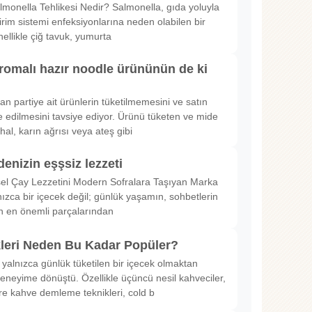
lmonella Tehlikesi Nedir? Salmonella, gıda yoluyla
irim sistemi enfeksiyonlarına neden olabilen bir
nellikle çiğ tavuk, yumurta
romalı hazır noodle ürününün de ki
rılan partiye ait ürünlerin tüketilmemesini ve satın
 edilmesini tavsiye ediyor. Ürünü tüketen ve mide
hal, karın ağrısı veya ateş gibi
denizin eşşsiz lezzeti
sel Çay Lezzetini Modern Sofralara Taşıyan Marka
nızca bir içecek değil; günlük yaşamın, sohbetlerin
in en önemli parçalarından
kleri Neden Bu Kadar Popüler?
 yalnızca günlük tüketilen bir içecek olmaktan
deneyime dönüştü. Özellikle üçüncü nesil kahveciler,
ltre kahve demleme teknikleri, cold b