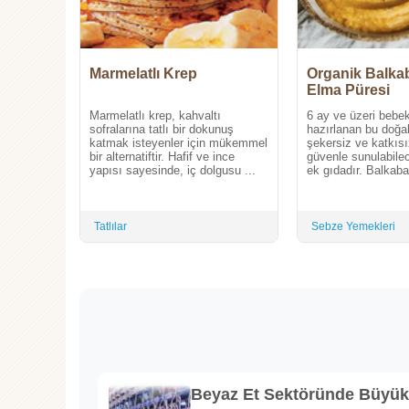
Marmelatlı Krep
Organik Balka
Elma Püresi
Marmelatlı krep, kahvaltı
6 ay ve üzeri bebek
sofralarına tatlı bir dokunuş
hazırlanan bu doğal
katmak isteyenler için mükemmel
şekersiz ve katkısız
bir alternatiftir. Hafif ve ince
güvenle sunulabilec
yapısı sayesinde, iç dolgusu ...
ek gıdadır. Balkaba
Tatlılar
Sebze Yemekleri
Beyaz Et Sektöründe Büyü