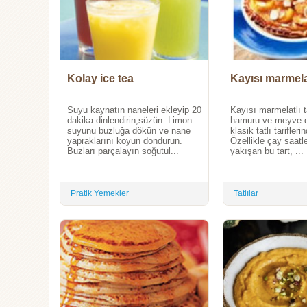
Kolay ice tea
Kayısı marmelat
Suyu kaynatın naneleri ekleyip 20
Kayısı marmelatlı ta
dakika dinlendirin,süzün. Limon
hamuru ve meyve do
suyunu buzluğa dökün ve nane
klasik tatlı tariflerin
yapraklarını koyun dondurun.
Özellikle çay saatl
Buzları parçalayın soğutul...
yakışan bu tart, ...
Pratik Yemekler
Tatlılar