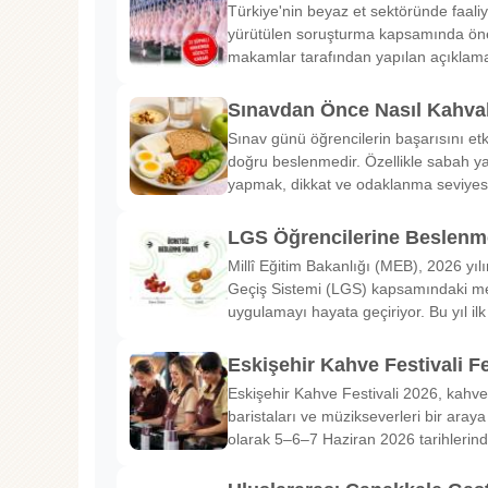
Türkiye'nin beyaz et sektöründe faaliy
yürütülen soruşturma kapsamında önem
makamlar tarafından yapılan açıklama
Sınavdan Önce Nasıl Kahval
Sınav günü öğrencilerin başarısını etk
doğru beslenmedir. Özellikle sabah ya
yapmak, dikkat ve odaklanma seviyes
LGS Öğrencilerine Beslenme
Millî Eğitim Bakanlığı (MEB), 2026 yılı
Geçiş Sistemi (LGS) kapsamındaki me
uygulamayı hayata geçiriyor. Bu yıl il
Eskişehir Kahve Festivali Fe
Eskişehir Kahve Festivali 2026, kahve 
baristaları ve müzikseverleri bir araya g
olarak 5–6–7 Haziran 2026 tarihlerin