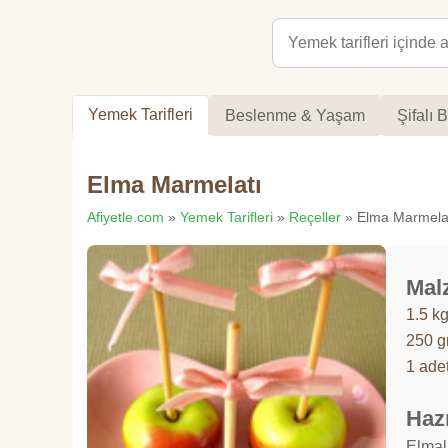
Yemek Tarifleri
Beslenme & Yaşam
Şifalı B
Elma Marmelatı
Afiyetle.com
»
Yemek Tarifleri
»
Reçeller
» Elma Marmelatı
Mal
1.5 k
250 g
1 ade
Hazı
Elmala