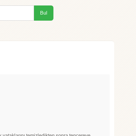
Bul
ek yataklarını temizledikten sonra tencereye