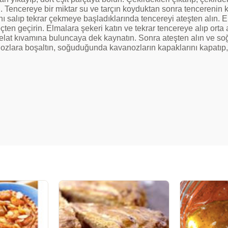
. Tencereye bir miktar su ve tarçın koyduktan sonra tencerenin k
nı salıp tekrar çekmeye başladıklarında tencereyi ateşten alın. El
ten geçirin. Elmalara şekeri katın ve tekrar tencereye alıp orta a
lat kıvamına buluncaya dek kaynatın. Sonra ateşten alın ve soğ
ozlara boşaltın, soğuduğunda kavanozların kapaklarını kapatıp,