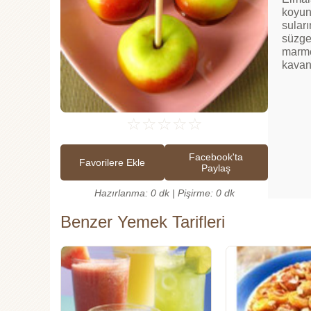
koyun
suları
süzgeç
marme
kavan
☆
☆
☆
☆
☆
Facebook'ta
Favorilere Ekle
Paylaş
Hazırlanma: 0 dk | Pişirme: 0 dk
Benzer Yemek Tarifleri