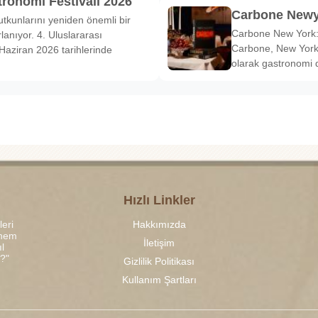
tronomi Festivali 2026
Carbone Newy
tkunlarını yeniden önemli bir
Carbone New York: 
anıyor. 4. Uluslararası
Carbone, New York’
Haziran 2026 tarihlerinde
olarak gastronomi 
Hızlı Linkler
leri
Hakkımızda
 hem
İletişim
l
r?"
Gizlilik Politikası
Kullanım Şartları