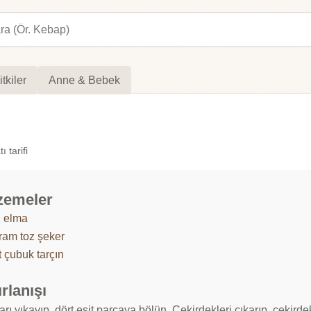
itkiler
Anne & Bebek
 tarifi
zemeler
g elma
ram toz şeker
t çubuk tarçın
rlanışı
rı yıkayıp, dört eşit parçaya bölün. Çekirdekleri çıkarıp, çekird