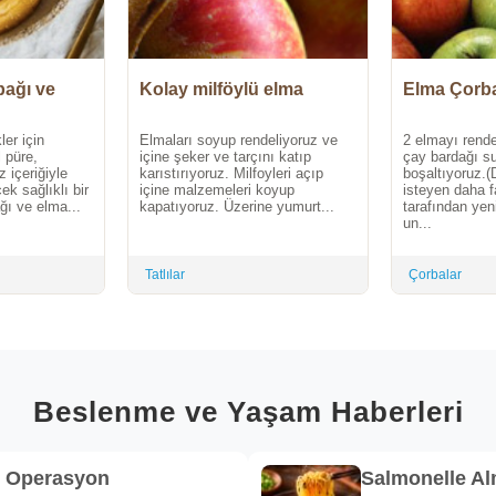
bağı ve
Kolay milföylü elma
Elma Çorb
ler için
Elmaları soyup rendeliyoruz ve
2 elmayı rende
 püre,
içine şeker ve tarçını katıp
çay bardağı su
 içeriğiyle
karıstırıyoruz. Milfoyleri açıp
boşaltıyoruz.
ek sağlıklı bir
içine malzemeleri koyup
isteyen daha f
ğı ve elma...
kapatıyoruz. Üzerine yumurt...
tarafından yeni
un...
Tatlılar
Çorbalar
Beslenme ve Yaşam Haberleri
k Operasyon
Salmonelle A