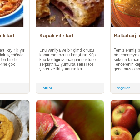
lı tart
Kapalı çıtır tart
Balkabağı 
rt, kıyır kıyır
Unu vanilya ve bir çimdik tuzu
Temizlenmiş ba
lu içeriğiyle
kabartma tozunu karıştırın.Küp
bir tencereye 
den biridir.
küp kestiğiniz margarini üstüne
şekerin tamamı
erine çok
serpiştrin.2 yumurta sarısı toz
Tencerenin kap
şeker ve iki yumurta ka...
gece buzdolabı
Tatlılar
Reçeller