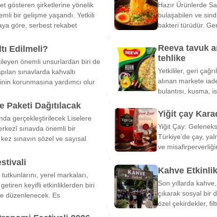
et gösteren şirketlerine yönelik
Hazır Ürünlerde Sa
li bir gelişme yaşandı. Yetkili
bulaşabilen ve sind
ya göre, serbest rekabet
bakteri türüdür. Ge
Reeva tavuk a
tı Edilmeli?
tehlike
ileyen önemli unsurlardan biri de
Yetkililer, geri çağ
pılan sınavlarda kahvaltı
alınan markete iade
inin korunmasına yardımcı olur
bulantısı, kusma, is
 Paketi Dağıtılacak
Yiğit çay Kara
nda gerçekleştirilecek Liselere
Yiğit Çay: Gelenek
rkezî sınavda önemli bir
Türkiye’de çay, yal
k kez sınavın sözel ve sayısal
ve misafirperverliğ
stivali
Kahve Etkinli
tutkunlarını, yerel markaları,
Son yıllarda kahve,
etiren keyifli etkinliklerden biri
çıkarak sosyal bir 
de düzenlenecek. Es
özel çekirdekler, fi