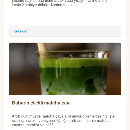
şekerle kaynatın.Limonu sıcak suda yıkayın.Enine enine
kesin.Sürahiye dökün.Üzerine sıcak ...
İçecekler
Baharın çilekli matcha çayı
Artık günümüzde matcha çaysız olmuyor diyenlerdesiniz işte
sizin için çilekli versiyonu. Çileğin tatlı aroması ile matcha
çayının topraksı ve hafif...