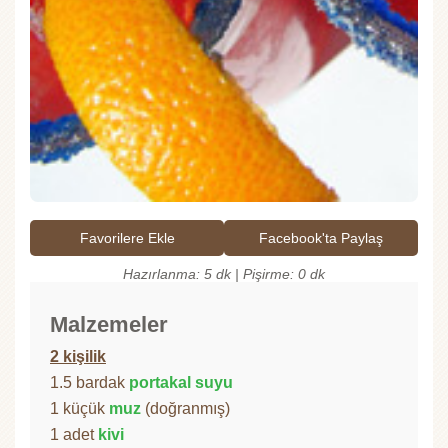
Favorilere Ekle
Facebook'ta Paylaş
Hazırlanma: 5 dk | Pişirme: 0 dk
Malzemeler
2 kişilik
1.5 bardak
portakal suyu
1 küçük
muz
(doğranmış)
1 adet
kivi