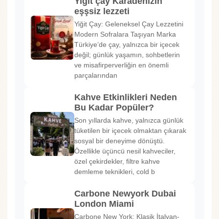
Yiğit çay Karadenizin
eşşsiz lezzeti
Yiğit Çay: Geleneksel Çay Lezzetini
Modern Sofralara Taşıyan Marka
Türkiye’de çay, yalnızca bir içecek
değil; günlük yaşamın, sohbetlerin
ve misafirperverliğin en önemli
parçalarından
Kahve Etkinlikleri Neden
Bu Kadar Popüler?
Son yıllarda kahve, yalnızca günlük
tüketilen bir içecek olmaktan çıkarak
sosyal bir deneyime dönüştü.
Özellikle üçüncü nesil kahveciler,
özel çekirdekler, filtre kahve
demleme teknikleri, cold b
Carbone Newyork Dubai
London Miami
Carbone New York: Klasik İtalyan-