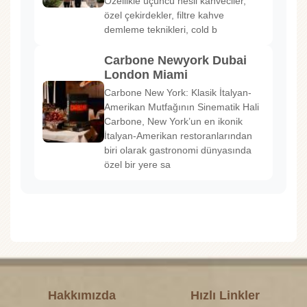
Özellikle üçüncü nesil kahveciler,
özel çekirdekler, filtre kahve
demleme teknikleri, cold b
Carbone Newyork Dubai
London Miami
Carbone New York: Klasik İtalyan-
Amerikan Mutfağının Sinematik Hali
Carbone, New York’un en ikonik
İtalyan-Amerikan restoranlarından
biri olarak gastronomi dünyasında
özel bir yere sa
Hakkımızda
Hızlı Linkler