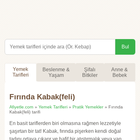
Bul
Yemek
Beslenme &
Şifalı
Anne &
Tarifleri
Yaşam
Bitkiler
Bebek
Fırında Kabak(feli)
Afiyetle.com
»
Yemek Tarifleri
»
Pratik Yemekler
» Fırında
Kabak(feli) tarifi
En basit tariflerden biri olmasına rağmen lezzetiyle
şaşırtan bir tat! Kabak, fırında pişerken kendi doğal
tadını ortaya çıkarır ve hafif bir atıştırmalık veya yan