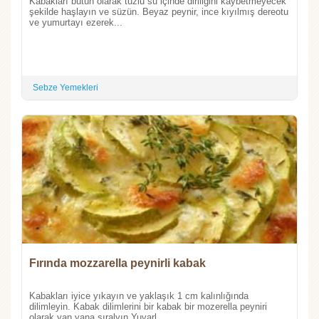
Kabakları bütün olarak tuzlu su içinde diriliğini kaybetmeyecek
şekilde haşlayın ve süzün. Beyaz peynir, ince kıyılmış dereotu
ve yumurtayı ezerek...
Sebze Yemekleri
Fırında mozzarella peynirli kabak
Kabakları iyice yıkayın ve yaklaşık 1 cm kalınlığında
dilimleyin. Kabak dilimlerini bir kabak bir mozerella peyniri
olarak yan yana sıralyın.Yuvarl...