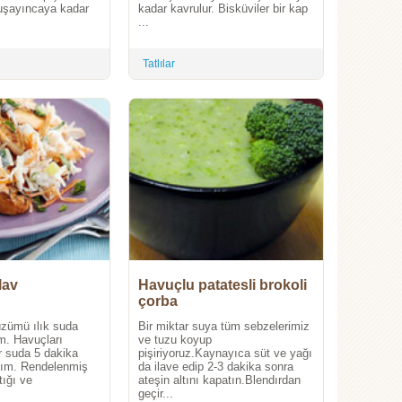
uşayıncaya kadar
kadar kavrulur. Bisküviler bir kap
...
Tatlılar
lav
Havuçlu patatesli brokoli
çorba
üzümü ılık suda
Bir miktar suya tüm sebzelerimiz
im. Havuçları
ve tuzu koyup
r suda 5 dakika
pişiriyoruz.Kaynayıca süt ve yağı
lım. Rendelenmiş
da ilave edip 2-3 dakika sonra
ığı ve
ateşin altını kapatın.Blendırdan
geçir...