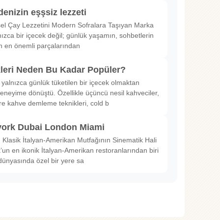
denizin eşşsiz lezzeti
sel Çay Lezzetini Modern Sofralara Taşıyan Marka
nızca bir içecek değil; günlük yaşamın, sohbetlerin
in en önemli parçalarından
kleri Neden Bu Kadar Popüler?
 yalnızca günlük tüketilen bir içecek olmaktan
deneyime dönüştü. Özellikle üçüncü nesil kahveciler,
ltre kahve demleme teknikleri, cold b
ork Dubai London Miami
Klasik İtalyan-Amerikan Mutfağının Sinematik Hali
un en ikonik İtalyan-Amerikan restoranlarından biri
dünyasında özel bir yere sa