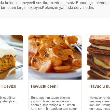
a kekinizin meyveli sos ikram edebilirsiniz.Bunun için blender i
 bir tutam tarçını ekleyin.Kekinizin yanında servis edin.
ı Cevizli
Havuçlu çeşni
Havuçlu bü
bileceğiniz
Bunu agzının tadını bilenler
Havuçlar rende
österişli en
yapsın Havuçları rendeleyin
tencereye şeke
sonra çukur tabaga alın . limon
konulur. Havuç
ların sıkın bir bardaga alın çukur
yumuşayıncaya 