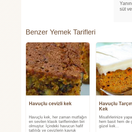
Yanınd
süt ve
Benzer Yemek Tarifleri
Havuçlu cevizli kek
Havuçlu Tarçınl
Kek
Havuçlu kek, her zaman mutfağın
Misafirlerinize yapa
en sevilen klasik tariflerinden biri
hem basit hem de g
olmuştur. İçindeki havucun hafif
güzel kek...
tatlılığı ve cevizlerin kavruk