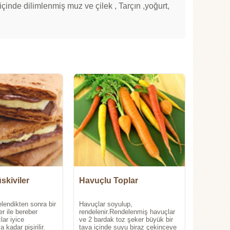
çinde dilimlenmiş muz ve çilek , Tarçın ,yoğurt,
skiviler
Havuçlu Toplar
lendikten sonra bir
Havuçlar soyulup,
r ile bereber
rendelenir.Rendelenmiş havuçlar
lar iyice
ve 2 bardak toz şeker büyük bir
kadar pişirilir.
tava içinde suyu biraz çekinceye