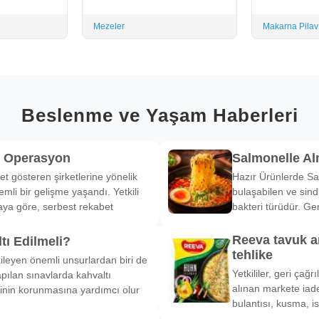
Mezeler
Makarna Pilav
Beslenme ve Yaşam Haberleri
k Operasyon
Salmonelle A
et gösteren şirketlerine yönelik
Hazır Ürünlerde Sa
li bir gelişme yaşandı. Yetkili
bulaşabilen ve sind
ya göre, serbest rekabet
bakteri türüdür. Ge
Reeva tavuk a
tı Edilmeli?
tehlike
ileyen önemli unsurlardan biri de
Yetkililer, geri çağ
pılan sınavlarda kahvaltı
alınan markete iade
inin korunmasına yardımcı olur
bulantısı, kusma, is