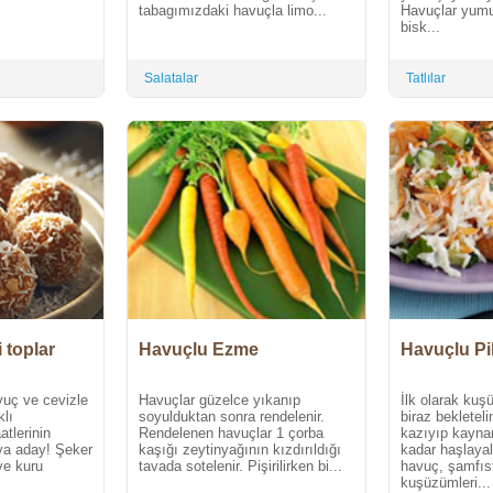
tabagımızdaki havuçla limo...
Havuçlar yum
bisk...
Salatalar
Tatlılar
 toplar
Havuçlu Ezme
Havuçlu Pi
uç ve cevizle
Havuçlar güzelce yıkanıp
İlk olarak kuş
klı
soyulduktan sonra rendelenir.
biraz bekletel
atlerinin
Rendelenen havuçlar 1 çorba
kazıyıp kayna
ya aday! Şeker
kaşığı zeytinyağının kızdırıldığı
kadar haşlaya
ve kuru
tavada sotelenir. Pişirilirken bi...
havuç, şamfıst
kuşüzümleri...