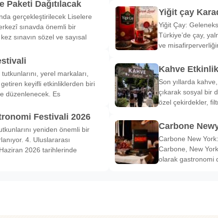
 Paketi Dağıtılacak
Yiğit çay Kara
nda gerçekleştirilecek Liselere
Yiğit Çay: Gelenek
rkezî sınavda önemli bir
Türkiye’de çay, yal
k kez sınavın sözel ve sayısal
ve misafirperverliğ
stivali
Kahve Etkinli
tutkunlarını, yerel markaları,
Son yıllarda kahve,
etiren keyifli etkinliklerden biri
çıkarak sosyal bir 
de düzenlenecek. Es
özel çekirdekler, fi
tronomi Festivali 2026
Carbone Newy
tkunlarını yeniden önemli bir
Carbone New York: 
anıyor. 4. Uluslararası
Carbone, New York’
Haziran 2026 tarihlerinde
olarak gastronomi 