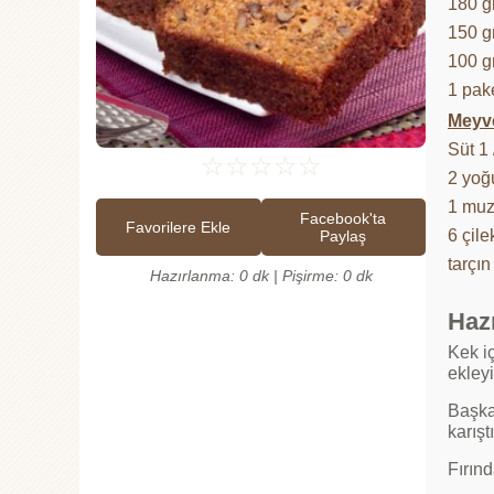
180 g
150 g
100 g
1 pak
Meyve
Süt 1 /
☆
☆
☆
☆
☆
2 yoğ
1 mu
Facebook'ta
Favorilere Ekle
6 çile
Paylaş
tarçın
Hazırlanma: 0 dk | Pişirme: 0 dk
Hazı
Kek iç
ekleyi
Başka
karışt
Fırınd