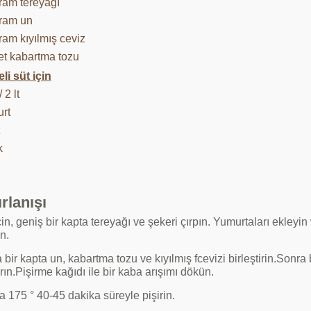
ram tereyağı
ram un
ram kıyılmış ceviz
et kabartma tozu
li süt için
 2 lt
urt
z
k
rlanışı
in, geniş bir kapta tereyağı ve şekeri çırpın. Yumurtaları ekley
n.
 bir kapta un, kabartma tozu ve kıyılmış fcevizi birleştirin.Son
ırın.Pişirme kağıdı ile bir kaba arışımı dökün.
a 175 ° 40-45 dakika süreyle pişirin.