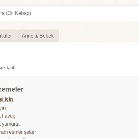
itkiler
Anne & Bebek
ek tarifi
zemeler
şi için
çin
t havuç
t yumurta
ram esmer şeker