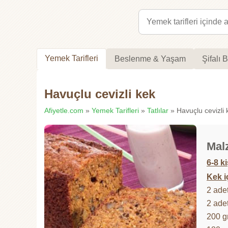
Yemek Tarifleri
Beslenme & Yaşam
Şifalı B
Havuçlu cevizli kek
Afiyetle.com
»
Yemek Tarifleri
»
Tatlılar
» Havuçlu cevizli k
Mal
6-8 ki
Kek i
2 ade
2 ade
200 g