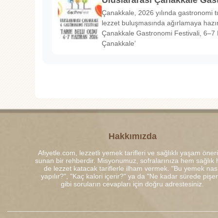
Uluslararası Çanakkale Gas
Çanakkale, 2026 yılında gastronomi tu
lezzet buluşmasında ağırlamaya hazırl
Çanakkale Gastronomi Festivali, 6–7 
Çanakkale’
Hakkımızda
Afiyetle.com, lezzetli yemek tarifleri ve sağlıklı yaşam öneri
sunan bir rehberdir. Misyonumuz, sofralarınıza hem sağlık
de lezzet katacak tariflerle ilham vermek. "Bu yemek nası
yapılır?", "Kaç kalori içerir?" ya da "Ne kadar sürede pişe
gibi soruların cevapları için doğru adrestesiniz.