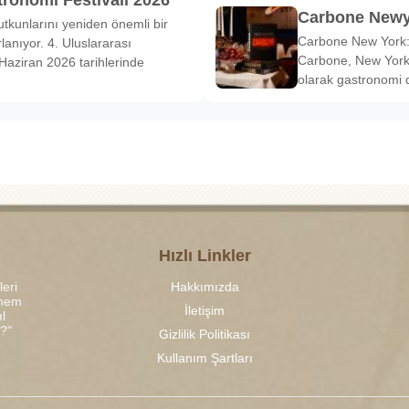
tronomi Festivali 2026
Carbone Newy
tkunlarını yeniden önemli bir
Carbone New York: 
anıyor. 4. Uluslararası
Carbone, New York’
Haziran 2026 tarihlerinde
olarak gastronomi 
Hızlı Linkler
leri
Hakkımızda
 hem
İletişim
l
r?"
Gizlilik Politikası
Kullanım Şartları