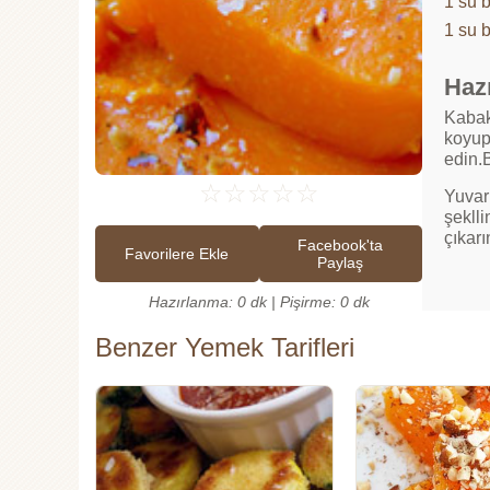
1 su 
1 su 
Hazı
Kabak
koyup 
edin.B
☆
☆
☆
☆
☆
Yuvarl
şeklli
çıkarı
Facebook'ta
Favorilere Ekle
Paylaş
Hazırlanma: 0 dk | Pişirme: 0 dk
Benzer Yemek Tarifleri