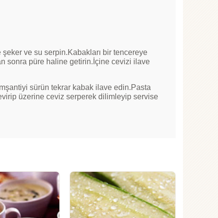
e şeker ve su serpin.Kabakları bir tencereye
 sonra püre haline getirin.İçine cevizi ilave
emşantiyi sürün tekrar kabak ilave edin.Pasta
virip üzerine ceviz serperek dilimleyip servise