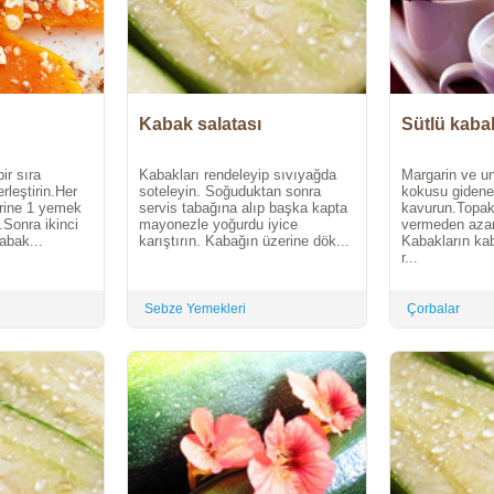
Kabak salatası
Sütlü kaba
ir sıra
Kabakları rendeleyip sıvıyağda
Margarin ve u
rleştirin.Her
soteleyin. Soğuduktan sonra
kokusu gidene 
erine 1 yemek
servis tabağına alıp başka kapta
kavurun.Topak
.Sonra ikinci
mayonezle yoğurdu iyice
vermeden azar
abak...
karıştırın. Kabağın üzerine dök...
Kabakların ka
r...
Sebze Yemekleri
Çorbalar