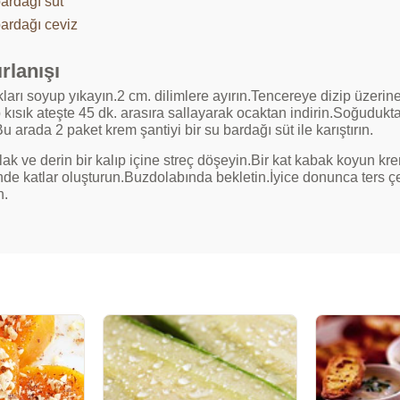
bardağı süt
bardağı ceviz
rlanışı
ları soyup yıkayın.2 cm. dilimlere ayırın.Tencereye dizip üzerin
kısık ateşte 45 dk. arasıra sallayarak ocaktan indirin.Soğuduktan
u arada 2 paket krem şantiyi bir su bardağı süt ile karıştırın.
ak ve derin bir kalıp içine streç döşeyin.Bir kat kabak koyun kr
nde katlar oluşturun.Buzdolabında bekletin.İyice donunca ters çe
n.