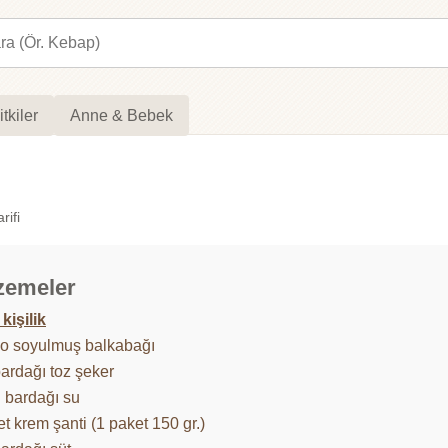
itkiler
Anne & Bebek
rifi
zemeler
kişilik
ilo soyulmuş balkabağı
bardağı toz şeker
u bardağı su
t krem şanti (1 paket 150 gr.)