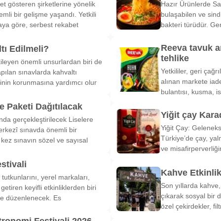
et gösteren şirketlerine yönelik
Hazır Ürünlerde Sa
li bir gelişme yaşandı. Yetkili
bulaşabilen ve sind
ya göre, serbest rekabet
bakteri türüdür. Ge
Reeva tavuk a
tı Edilmeli?
tehlike
ileyen önemli unsurlardan biri de
Yetkililer, geri çağ
pılan sınavlarda kahvaltı
alınan markete iade
inin korunmasına yardımcı olur
bulantısı, kusma, is
 Paketi Dağıtılacak
Yiğit çay Kara
nda gerçekleştirilecek Liselere
Yiğit Çay: Gelenek
rkezî sınavda önemli bir
Türkiye’de çay, yal
k kez sınavın sözel ve sayısal
ve misafirperverliğ
stivali
Kahve Etkinli
tutkunlarını, yerel markaları,
Son yıllarda kahve,
etiren keyifli etkinliklerden biri
çıkarak sosyal bir 
de düzenlenecek. Es
özel çekirdekler, fi