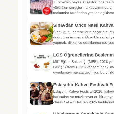
Türkiye'nin beyaz et sektöründe faaliy
yürütülen soruşturma kapsamında önem
makamlar tarafından yapılan açıklama
Sınavdan Önce Nasıl Kahval
Sınav günü öğrencilerin başarısını etk
doğru beslenmedir. Özellikle sabah ya
yapmak, dikkat ve odaklanma seviyes
LGS Öğrencilerine Beslenme
Millî Eğitim Bakanlığı (MEB), 2026 yılı
Geçiş Sistemi (LGS) kapsamındaki me
uygulamayı hayata geçiriyor. Bu yıl il
Eskişehir Kahve Festivali Fe
Eskişehir Kahve Festivali 2026, kahve 
baristaları ve müzikseverleri bir araya g
olarak 5–6–7 Haziran 2026 tarihlerin