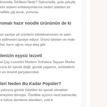
lmonella Tehlikesi Nedir? Salmonella, gıda yoluyla
irim sistemi enfeksiyonlarına neden olabilen bir
nellikle çiğ tavuk, yumurta
romalı hazır noodle ürününün de ki
rılan partiye ait ürünlerin tüketilmemesini ve satın
 edilmesini tavsiye ediyor. Ürünü tüketen ve mide
hal, karın ağrısı veya ateş gibi
denizin eşşsiz lezzeti
sel Çay Lezzetini Modern Sofralara Taşıyan Marka
nızca bir içecek değil; günlük yaşamın, sohbetlerin
in en önemli parçalarından
kleri Neden Bu Kadar Popüler?
 yalnızca günlük tüketilen bir içecek olmaktan
deneyime dönüştü. Özellikle üçüncü nesil kahveciler,
ltre kahve demleme teknikleri, cold b