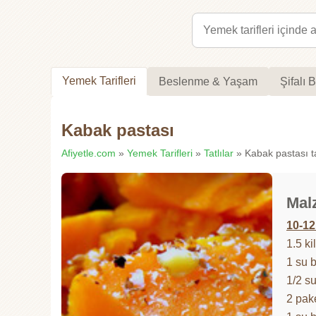
Yemek Tarifleri
Beslenme & Yaşam
Şifalı B
Kabak pastası
Afiyetle.com
»
Yemek Tarifleri
»
Tatlılar
» Kabak pastası ta
Mal
10-12 
1.5 k
1 su 
1/2 s
2 pake