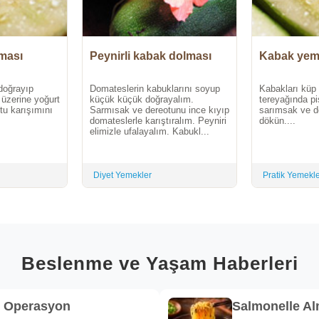
ması
Peynirli kabak dolması
Kabak yem
doğrayıp
Domateslerin kabuklarını soyup
Kabakları küp
 üzerine yoğurt
küçük küçük doğrayalım.
tereyağında piş
tu karışımını
Sarmısak ve dereotunu ince kıyıp
sarımsak ve de
domateslerle karıştıralım. Peyniri
dökün....
elimizle ufalayalım. Kabukl...
Diyet Yemekler
Pratik Yemekl
Beslenme ve Yaşam Haberleri
k Operasyon
Salmonelle A