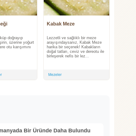
eği
Kabak Meze
 küp doğrayıp
Lezzetli ve sağlıklı bir meze
irin, üzerine yoğurt
arayışındaysanız, Kabak Meze
re otu karışımını
harika bir seçenek! Kabakların
doğal tatları, ceviz ve dereotu ile
birleşerek nefis bir lez...
er
Mezeler
lmanyada Bir Üründe Daha Bulundu