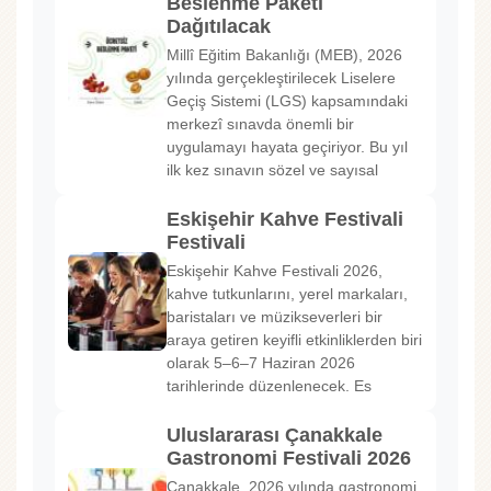
Beslenme Paketi
Dağıtılacak
Millî Eğitim Bakanlığı (MEB), 2026
yılında gerçekleştirilecek Liselere
Geçiş Sistemi (LGS) kapsamındaki
merkezî sınavda önemli bir
uygulamayı hayata geçiriyor. Bu yıl
ilk kez sınavın sözel ve sayısal
Eskişehir Kahve Festivali
Festivali
Eskişehir Kahve Festivali 2026,
kahve tutkunlarını, yerel markaları,
baristaları ve müzikseverleri bir
araya getiren keyifli etkinliklerden biri
olarak 5–6–7 Haziran 2026
tarihlerinde düzenlenecek. Es
Uluslararası Çanakkale
Gastronomi Festivali 2026
Çanakkale, 2026 yılında gastronomi