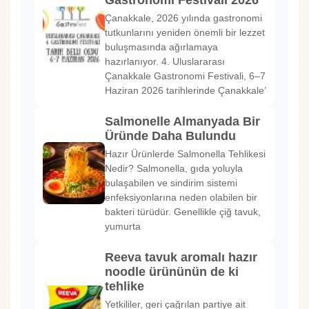
Gastronomi Festivali 2026
Çanakkale, 2026 yılında gastronomi
tutkunlarını yeniden önemli bir lezzet
buluşmasında ağırlamaya
hazırlanıyor. 4. Uluslararası
Çanakkale Gastronomi Festivali, 6–7
Haziran 2026 tarihlerinde Çanakkale’
Salmonelle Almanyada Bir
Üründe Daha Bulundu
Hazır Ürünlerde Salmonella Tehlikesi
Nedir? Salmonella, gıda yoluyla
bulaşabilen ve sindirim sistemi
enfeksiyonlarına neden olabilen bir
bakteri türüdür. Genellikle çiğ tavuk,
yumurta
Reeva tavuk aromalı hazır
noodle ürününün de ki
tehlike
Yetkililer, geri çağrılan partiye ait