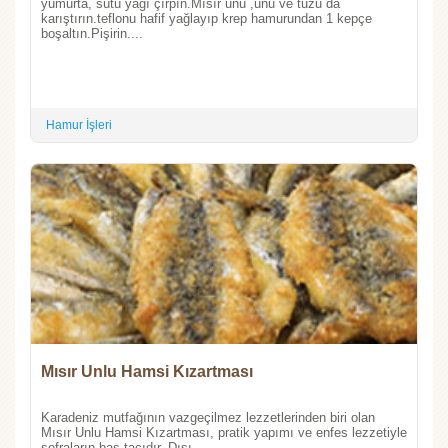
yumurta, sütü yağı çırpın.Mısır unu ,unu ve tuzu da
karıştırın.teflonu hafif yağlayıp krep hamurundan 1 kepçe
boşaltın.Pişirin....
Hamur İşleri
Mısır Unlu Hamsi Kızartması
Karadeniz mutfağının vazgeçilmez lezzetlerinden biri olan
Mısır Unlu Hamsi Kızartması, pratik yapımı ve enfes lezzetiyle
sofraların baş tacıdır. Dışı ...