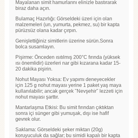
Mayalanan simit hamurlarını elinizle bastırarak
biraz daha açın.
Bulamaç Hazırlığı: Görseldeki üzeri için olan
malzemeleri (un, yumurta, pekmez, su) bir kapta
pürüzsüz olana kadar çırpın.
Genişlettiğiniz simitlerin üzerine sürün.Sonra
bolca susamlayın.
Pişirme: Önceden ısıtılmış 200°C fırında (yüksek
ısı önemlidir) üzerleri nar gibi kızarana kadar 15-
20 dakika pişirin.
Nohut Mayası Yoksa: Ev yapımı deneyecekler
için 125 g nohut mayası yerine 1 paket yaş maya
kullanılabilir; ancak gerçek "Nevşehir" lezzeti için
nohut mayası şarttır.
Mantarlaşma Etkisi: Bu simit fırından çıktıktan
sonra içi sünger gibi yumuşak, dışı ise hafif
gevrek olur.
Saklama: Görseldeki şeker miktarı (20g)
koruyuculuk da sağlar; bu simidi kapalı bir kapta