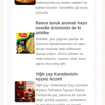
enfeksiyonlarına neden olabilen bir
bakteri türüdür. Genellikle çiğ tavuk,
yumurta
Reeva tavuk aromalı hazır
noodle ürününün de ki
tehlike
Yetkililer, geri çağrılan partiye ait
ürünlerin tüketilmemesini ve satın
alınan markete iade edilmesini
tavsiye ediyor. Ürünü tüketen ve
mide bulantısı, kusma, ishal, karın
ağrısı veya ateş gibi
Yiğit çay Karadenizin
eşşsiz lezzeti
Yiğit Çay: Geleneksel Çay Lezzetini
Modern Sofralara Taşıyan Marka
Türkiye’de çay, yalnızca bir içecek
değil; günlük yaşamın, sohbetlerin
ve misafirperverliğin en önemli