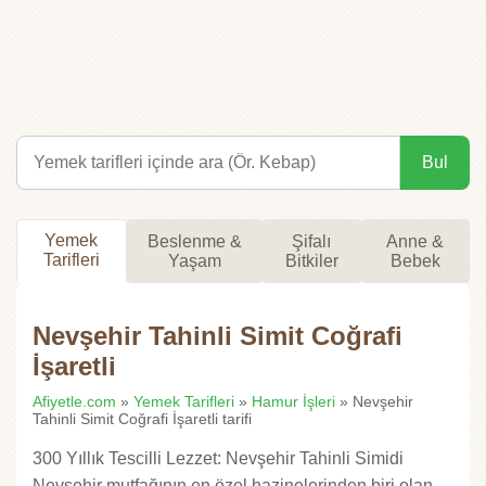
Bul
Yemek
Beslenme &
Şifalı
Anne &
Tarifleri
Yaşam
Bitkiler
Bebek
Nevşehir Tahinli Simit Coğrafi
İşaretli
Afiyetle.com
»
Yemek Tarifleri
»
Hamur İşleri
» Nevşehir
Tahinli Simit Coğrafi İşaretli tarifi
300 Yıllık Tescilli Lezzet: Nevşehir Tahinli Simidi
Nevşehir mutfağının en özel hazinelerinden biri olan