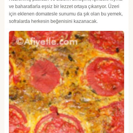
ve baharatlarla eşsiz bir lezzet ortaya çıkarıyor. Üzeri
için eklenen domatesle sunumu da şık olan bu yemek,
sofralarda herkesin beğenisini kazanacak.