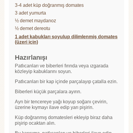
3-4 adet küp doğranmış domates
3 adet yumurta
½ demet maydanoz
½ demet dereotu
1 adet kabukları soyulup dilimlenmiş domates
(üzeri için)
Hazırlanışı
Patlıcanları ve biberleri fırında veya ızgarada
közleyip kabuklarını soyun.
Patlıcanları bir kap içinde parçalayıp çatalla ezin.
Biberleri küçük parçalara ayırın.
Ayrı bir tencereye yağı koyup soğanı çevirin,
üzerine kıymayı ilave edip yarı pişirin.
Küp doğranmış domatesleri ekleyip biraz daha
pişirip ocaktan alın.