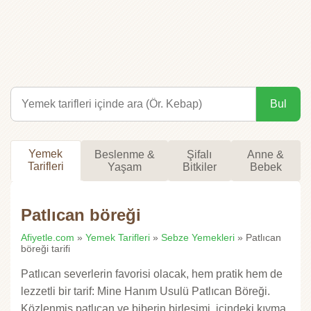
Bul
Yemek
Beslenme &
Şifalı
Anne &
Tarifleri
Yaşam
Bitkiler
Bebek
Patlıcan böreği
Afiyetle.com
»
Yemek Tarifleri
»
Sebze Yemekleri
» Patlıcan
böreği tarifi
Patlıcan severlerin favorisi olacak, hem pratik hem de
lezzetli bir tarif: Mine Hanım Usulü Patlıcan Böreği.
Közlenmiş patlıcan ve biberin birleşimi, içindeki kıyma