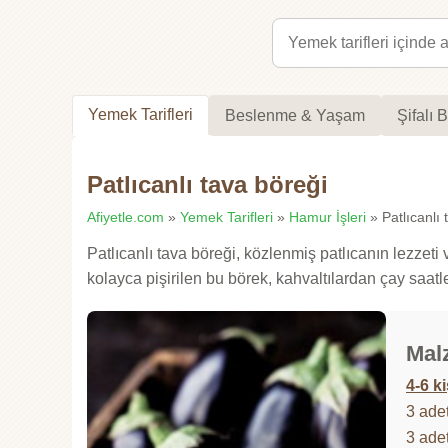
Yemek Tarifleri
Beslenme & Yaşam
Şifalı B
Patlıcanlı tava böreği
Afiyetle.com
»
Yemek Tarifleri
»
Hamur İşleri
» Patlıcanlı t
Patlıcanlı tava böreği, közlenmiş patlıcanın lezzeti
kolayca pişirilen bu börek, kahvaltılardan çay saatl
Mal
4-6 ki
3 ade
3 ade