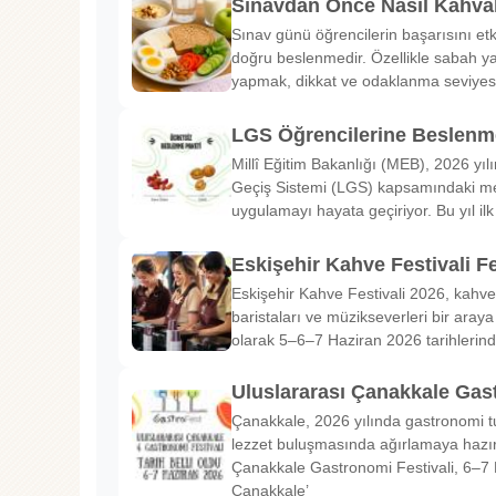
Sınavdan Önce Nasıl Kahval
Sınav günü öğrencilerin başarısını etk
doğru beslenmedir. Özellikle sabah ya
yapmak, dikkat ve odaklanma seviyes
LGS Öğrencilerine Beslenme
Millî Eğitim Bakanlığı (MEB), 2026 yılı
Geçiş Sistemi (LGS) kapsamındaki me
uygulamayı hayata geçiriyor. Bu yıl il
Eskişehir Kahve Festivali Fe
Eskişehir Kahve Festivali 2026, kahve 
baristaları ve müzikseverleri bir araya g
olarak 5–6–7 Haziran 2026 tarihlerin
Uluslararası Çanakkale Gas
Çanakkale, 2026 yılında gastronomi tu
lezzet buluşmasında ağırlamaya hazırl
Çanakkale Gastronomi Festivali, 6–7 
Çanakkale’