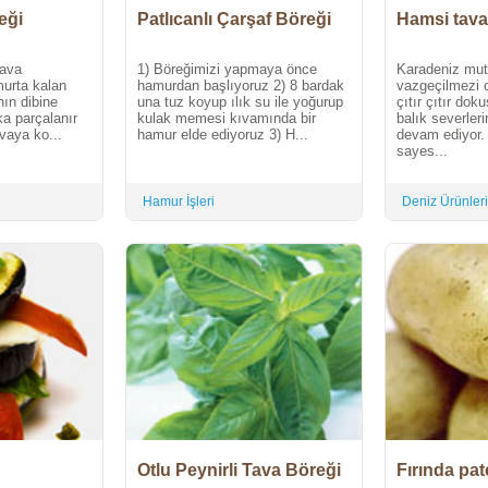
eği
Patlıcanlı Çarşaf Böreği
Hamsi tava
tava
1) Böreğimizi yapmaya önce
Karadeniz mut
murta kalan
hamurdan başlıyoruz 2) 8 bardak
vazgeçilmezi 
nın dibine
una tuz koyup ılık su ile yoğurup
çıtır çıtır dok
ka parçalanır
kulak memesi kıvamında bir
balık severler
avaya ko...
hamur elde ediyoruz 3) H...
devam ediyor.
sayes...
Hamur İşleri
Deniz Ürünleri
Otlu Peynirli Tava Böreği
Fırında pat