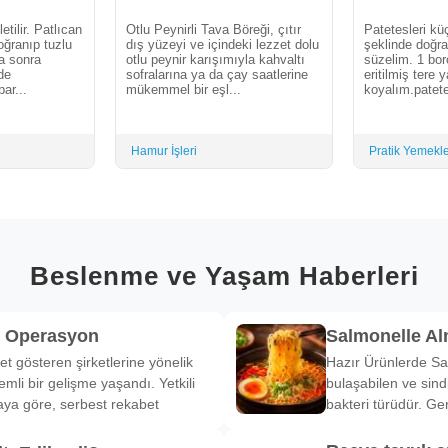
etilir. Patlıcan
Otlu Peynirli Tava Böreği, çıtır
Patetesleri k
oğranıp tuzlu
dış yüzeyi ve içindeki lezzet dolu
şeklinde doğra
ha sonra
otlu peynir karışımıyla kahvaltı
süzelim. 1 bor
de
sofralarına ya da çay saatlerine
eritilmiş tere 
bar...
mükemmel bir eşl...
koyalım.patete
Hamur İşleri
Pratik Yemekl
Beslenme ve Yaşam Haberleri
k Operasyon
Salmonelle A
et gösteren şirketlerine yönelik
Hazır Ürünlerde Sa
li bir gelişme yaşandı. Yetkili
bulaşabilen ve sind
ya göre, serbest rekabet
bakteri türüdür. Ge