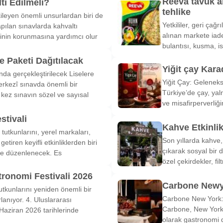
Reeva tavuk a
tı Edilmeli?
tehlike
ileyen önemli unsurlardan biri de
Yetkililer, geri çağ
pılan sınavlarda kahvaltı
alınan markete iade
inin korunmasına yardımcı olur
bulantısı, kusma, is
 Paketi Dağıtılacak
Yiğit çay Kara
nda gerçekleştirilecek Liselere
Yiğit Çay: Gelenek
rkezî sınavda önemli bir
Türkiye’de çay, yal
k kez sınavın sözel ve sayısal
ve misafirperverliğ
stivali
Kahve Etkinli
tutkunlarını, yerel markaları,
Son yıllarda kahve,
etiren keyifli etkinliklerden biri
çıkarak sosyal bir 
de düzenlenecek. Es
özel çekirdekler, fi
tronomi Festivali 2026
Carbone Newy
tkunlarını yeniden önemli bir
Carbone New York: 
anıyor. 4. Uluslararası
Carbone, New York’
Haziran 2026 tarihlerinde
olarak gastronomi 