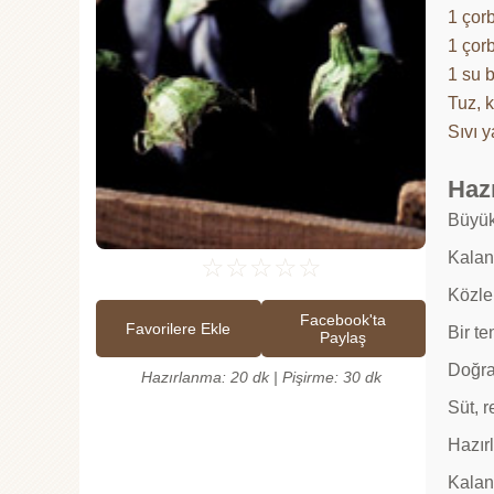
1 çor
1 çor
1 su 
Tuz, 
Sıvı 
Hazı
Büyük 
Kalan 
☆
☆
☆
☆
☆
Közle
Facebook'ta
Favorilere Ekle
Bir t
Paylaş
Doğrad
Hazırlanma: 20 dk | Pişirme: 30 dk
Süt, r
Hazırl
Kalan 