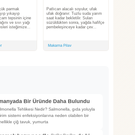
üçük parmak
Patlıcan alacalı soyulur, ufak
yıp yıkayıp
ufak doğranır. Tuzlu suda yarım
cam tepsinin içine
saat kadar bekletilir. Suları
yağını ve sıvı yağı
süzüldükten sonra, yağda hafifçe
sleri isteğimize...
pembeleşinceye kadar çev...
er
Makarna Pilav
lmanyada Bir Üründe Daha Bulundu
lmonella Tehlikesi Nedir? Salmonella, gıda yoluyla
irim sistemi enfeksiyonlarına neden olabilen bir
nellikle çiğ tavuk, yumurta