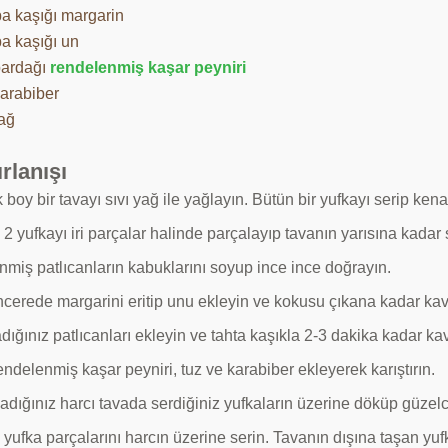
ba kaşığı margarin
ba kaşığı un
bardağı
rendelenmiş kaşar peyniri
karabiber
yağ
rlanışı
boy bir tavayı sıvı yağ ile yağlayın. Bütün bir yufkayı serip ken
2 yufkayı iri parçalar halinde parçalayıp tavanın yarısına kadar 
nmiş patlıcanların kabuklarını soyup ince ince doğrayın.
encerede margarini eritip unu ekleyin ve kokusu çıkana kadar ka
ığınız patlıcanları ekleyin ve tahta kaşıkla 2-3 dakika kadar ka
endelenmiş kaşar peyniri, tuz ve karabiber ekleyerek karıştırın.
adığınız harcı tavada serdiğiniz yufkaların üzerine döküp güzelc
yufka parçalarını harcın üzerine serin. Tavanın dışına taşan yuf