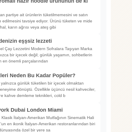
romalı hazır noodle ürününün de ki
rılan partiye ait ürünlerin tüketilmemesini ve satın
 edilmesini tavsiye ediyor. Ürünü tüketen ve mide
hal, karın ağrısı veya ateş gibi
denizin eşşsiz lezzeti
sel Çay Lezzetini Modern Sofralara Taşıyan Marka
nızca bir içecek değil; günlük yaşamın, sohbetlerin
in en önemli parçalarından
kleri Neden Bu Kadar Popüler?
 yalnızca günlük tüketilen bir içecek olmaktan
deneyime dönüştü. Özellikle üçüncü nesil kahveciler,
ltre kahve demleme teknikleri, cold b
ork Dubai London Miami
Klasik İtalyan-Amerikan Mutfağının Sinematik Hali
un en ikonik İtalyan-Amerikan restoranlarından biri
dünyasında özel bir yere sa