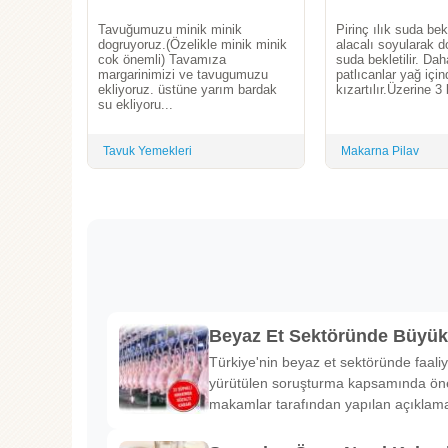
Tavuğumuzu minik minik
Pirinç ılık suda bekl
dogruyoruz.(Özelikle minik minik
alacalı soyularak d
cok önemli) Tavamıza
suda bekletilir. Da
margarinimizi ve tavugumuzu
patlıcanlar yağ için
ekliyoruz. üstüne yarım bardak
kızartılır.Üzerine 3 
su ekliyoru...
Tavuk Yemekleri
Makarna Pilav
Beyaz Et Sektöründe Büyü
Türkiye'nin beyaz et sektöründe faaliy
yürütülen soruşturma kapsamında önem
makamlar tarafından yapılan açıklama