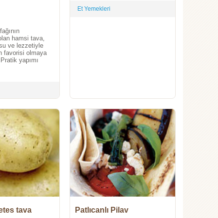
Et Yemekleri
fağının
olan hamsi tava,
usu ve lezzetiyle
in favorisi olmaya
 Pratik yapımı
etes tava
Patlıcanlı Pilav