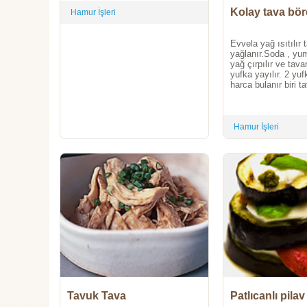
Kolay tava bör
Hamur İşleri
Evvela yağ ısıtılır 
yağlanır.Soda , yu
yağ çırpılır ve tava
yufka yayılır. 2 yuf
harca bulanır biri t
Hamur İşleri
Tavuk Tava
Patlıcanlı pilav