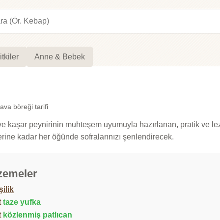
itkiler
Anne & Bebek
ava böreği tarifi
 ve kaşar peynirinin muhteşem uyumuyla hazırlanan, pratik ve lezz
erine kadar her öğünde sofralarınızı şenlendirecek.
zemeler
şilik
t
taze yufka
t
közlenmiş patlıcan