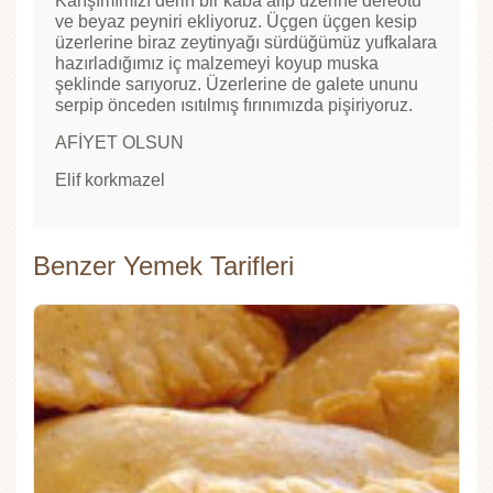
Karışımımızı derin bir kaba alıp üzerine dereotu
ve beyaz peyniri ekliyoruz. Üçgen üçgen kesip
üzerlerine biraz zeytinyağı sürdüğümüz yufkalara
hazırladığımız iç malzemeyi koyup muska
şeklinde sarıyoruz. Üzerlerine de galete ununu
serpip önceden ısıtılmış fırınımızda pişiriyoruz.
AFİYET OLSUN
Elif korkmazel
Benzer Yemek Tarifleri