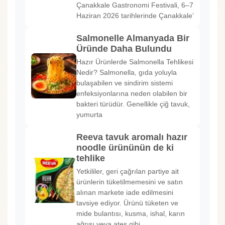
Çanakkale Gastronomi Festivali, 6–7
Haziran 2026 tarihlerinde Çanakkale’
Salmonelle Almanyada Bir
Üründe Daha Bulundu
Hazır Ürünlerde Salmonella Tehlikesi
Nedir? Salmonella, gıda yoluyla
bulaşabilen ve sindirim sistemi
enfeksiyonlarına neden olabilen bir
bakteri türüdür. Genellikle çiğ tavuk,
yumurta
Reeva tavuk aromalı hazır
noodle ürününün de ki
tehlike
Yetkililer, geri çağrılan partiye ait
ürünlerin tüketilmemesini ve satın
alınan markete iade edilmesini
tavsiye ediyor. Ürünü tüketen ve
mide bulantısı, kusma, ishal, karın
ağrısı veya ateş gibi