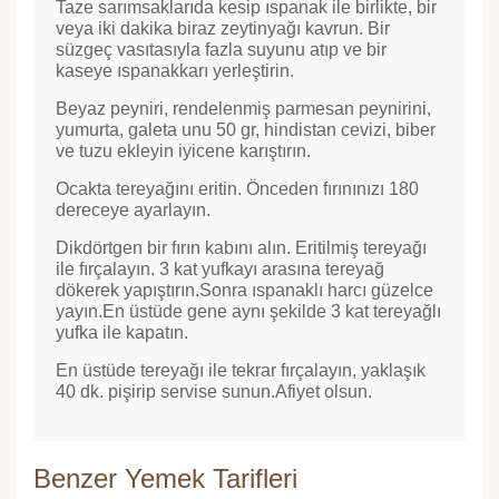
Taze sarımsaklarıda kesip ıspanak ile birlikte, bir
veya iki dakika biraz zeytinyağı kavrun. Bir
süzgeç vasıtasıyla fazla suyunu atıp ve bir
kaseye ıspanakkarı yerleştirin.
Beyaz peyniri, rendelenmiş parmesan peynirini,
yumurta, galeta unu 50 gr, hindistan cevizi, biber
ve tuzu ekleyin iyicene karıştırın.
Ocakta tereyağını eritin. Önceden fırınınızı 180
dereceye ayarlayın.
Dikdörtgen bir fırın kabını alın. Eritilmiş tereyağı
ile fırçalayın. 3 kat yufkayı arasına tereyağ
dökerek yapıştırın.Sonra ıspanaklı harcı güzelce
yayın.En üstüde gene aynı şekilde 3 kat tereyağlı
yufka ile kapatın.
En üstüde tereyağı ile tekrar fırçalayın, yaklaşık
40 dk. pişirip servise sunun.Afiyet olsun.
Benzer Yemek Tarifleri