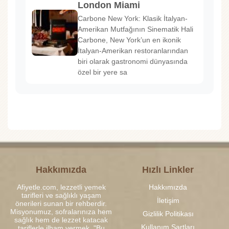
London Miami
Carbone New York: Klasik İtalyan-
Amerikan Mutfağının Sinematik Hali
Carbone, New York’un en ikonik
İtalyan-Amerikan restoranlarından
biri olarak gastronomi dünyasında
özel bir yere sa
Hakkımızda
Hızlı Linkler
Afiyetle.com, lezzetli yemek
Hakkımızda
tarifleri ve sağlıklı yaşam
İletişim
önerileri sunan bir rehberdir.
Misyonumuz, sofralarınıza hem
Gizlilik Politikası
sağlık hem de lezzet katacak
Kullanım Şartları
tariflerle ilham vermek. "Bu