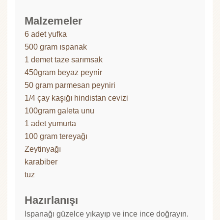
Malzemeler
6 adet yufka
500 gram ıspanak
1 demet taze sarımsak
450gram beyaz peynir
50 gram parmesan peyniri
1/4 çay kaşığı hindistan cevizi
100gram galeta unu
1 adet yumurta
100 gram tereyağı
Zeytinyağı
karabiber
tuz
Hazırlanışı
Ispanağı güzelce yıkayıp ve ince ince doğrayın.