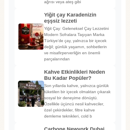
ağrısı veya ateş gibi
Yiğit çay Karadenizin
eşşsiz lezzeti
Yiğit Çay: Geleneksel Çay Lezzetini
Modern Sofralara Taşıyan Marka
Türkiye’de çay, yalnızca bir içecek
değil; günlük yaşamın, sohbetlerin
ve misafirperverliğin en önemli
parçalarından
Kahve Etkinlikleri Neden
Bu Kadar Popüler?
Son yıllarda kahve, yalnızca günlük
tüketilen bir içecek olmaktan çıkarak
sosyal bir deneyime dönüştü.
Özellikle üçüncü nesil kahveciler,
özel çekirdekler, filtre kahve
demleme teknikleri, cold b
Carbone Newyork Dubai