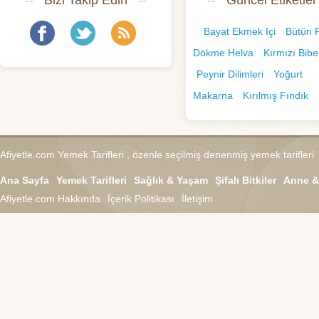
--
Bizi Takip Edin
--
--
Güncel Etiketler
Bayat Ekmek Içi
Bütün P
Dökme Helva
Kırmızı Bibe
Peynir Dilimleri
Yoğurt
Makarna
Kırılmış Fındık
Afiyetle.com
Yemek Tarifleri , özenle seçilmiş denenmiş yemek tarifleri
Ana Sayfa
Yemek Tarifleri
Sağlık & Yaşam
Şifalı Bitkiler
Anne &
Afiyetle.com
Hakkında
İçerik Politikası
İletişim