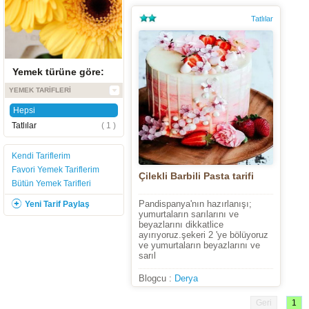
Tatlılar
Yemek türüne göre:
YEMEK TARIFLERI
Hepsi
Tatlılar
( 1 )
Kendi Tariflerim
Favori Yemek Tariflerim
Çilekli Barbili Pasta tarifi
Bütün Yemek Tarifleri
Pandispanya'nın hazırlanışı;
Yeni Tarif Paylaş
yumurtaların sarılarını ve
beyazlarını dikkatlice
ayırıyoruz.şekeri 2 'ye bölüyoruz
ve yumurtaların beyazlarını ve
sarıl
Blogcu :
Derya
Geri
1