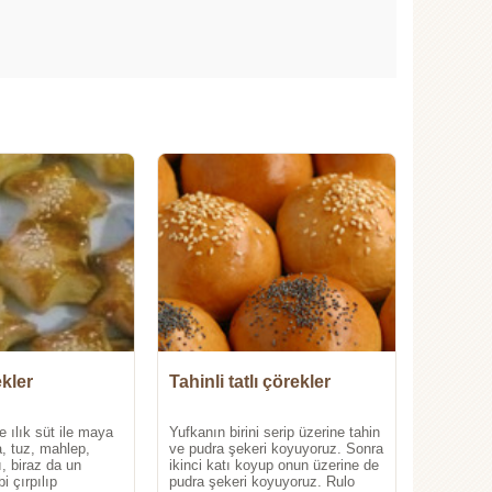
kler
Tahinli tatlı çörekler
e ılık süt ile maya
Yufkanın birini serip üzerine tahin
ta, tuz, mahlep,
ve pudra şekeri koyuyoruz. Sonra
ı, biraz da un
ikinci katı koyup onun üzerine de
i çırpılıp
pudra şekeri koyuyoruz. Rulo