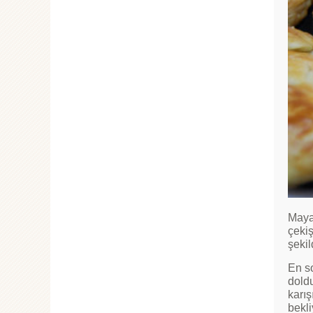
Maya
çekiş
şekil
En so
doldu
karış
bekli