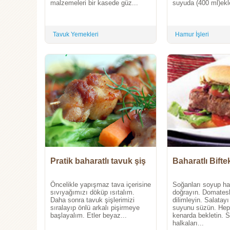
malzemeleri bir kasede güz...
suyuda (400 ml)ekle
Tavuk Yemekleri
Hamur İşleri
Pratik baharatlı tavuk şiş
Baharatlı Bifte
Öncelikle yapışmaz tava içerisine
Soğanları soyup ha
sıvıyağımızı döküp ısıtalım.
doğrayın. Domatesl
Daha sonra tavuk şişlerimizi
dilimleyin. Salatay
sıralayıp önlü arkalı pişirmeye
suyunu süzün. Heps
başlayalım. Etler beyaz...
kenarda bekletin. 
halkaları...