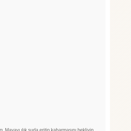
m. Mayayı ılık suda eritip kabarmasını bekliyip