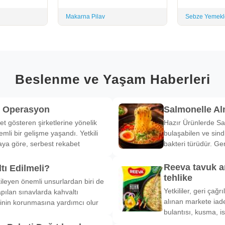
Makarna Pilav
Sebze Yemekl
Beslenme ve Yaşam Haberleri
k Operasyon
Salmonelle A
et gösteren şirketlerine yönelik
Hazır Ürünlerde Sa
li bir gelişme yaşandı. Yetkili
bulaşabilen ve sind
ya göre, serbest rekabet
bakteri türüdür. Ge
Reeva tavuk a
tı Edilmeli?
tehlike
ileyen önemli unsurlardan biri de
Yetkililer, geri çağ
pılan sınavlarda kahvaltı
alınan markete iade
inin korunmasına yardımcı olur
bulantısı, kusma, is