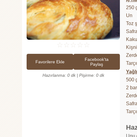
250 
Un
Toz 
Safr
Kaku
☆
☆
☆
☆
☆
Kişn
Zerd
Facebook'ta
Favorilere Ekle
Tarçı
Paylaş
Yağlı
Hazırlanma: 0 dk | Pişirme: 0 dk
500 
2 ba
Zerd
Safr
Tarçı
Haz
Unu g