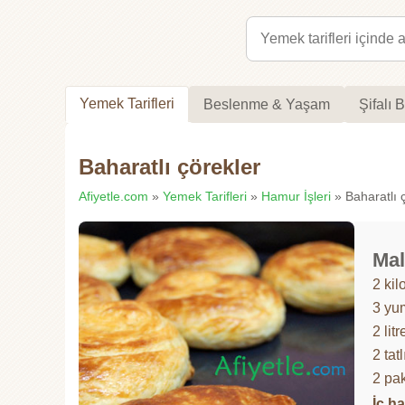
Yemek Tarifleri
Beslenme & Yaşam
Şifalı B
Baharatlı çörekler
Afiyetle.com
»
Yemek Tarifleri
»
Hamur İşleri
» Baharatlı ç
Mal
2 kil
3 yu
2 litr
2 tat
2 pa
İç ha