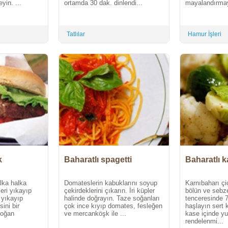
yin. ...
ortamda 30 dak. dinlendi...
mayalandırmaya
Tatlılar
Hamur İşleri
k
Baharatlı spagetti
Ba
lka halka
Domateslerin kabuklarını soyup
Karnıbaharı çi
eri yıkayıp
çekirdeklerini çıkarın. İri küpler
bölün ve sebz
ı yıkayıp
halinde doğrayın. Taze soğanları
tenceresinde 
ini bir
çok ince kıyıp domates, fesleğen
haşlayın sert 
Soğan
ve mercanköşk ile ...
kase içinde yu
rendelenmi...