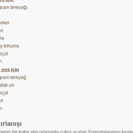
gram tereyağı
şeker
an
le
iş tohumu
eçal
n
 sos için
gram tereyağ
rdak un
eçal
an
n
ırlanışı
eniş bir kaba alıp ortasında çukur açalım.Yumurtalarımızı kıralı