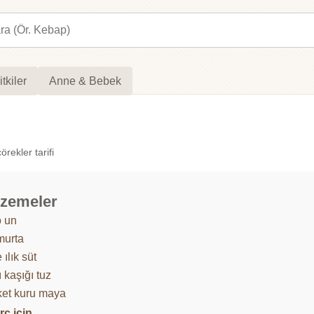
itkiler
Anne & Bebek
örekler tarifi
zemeler
o un
murta
e ılık süt
lı kaşığı tuz
ket kuru maya
rç için