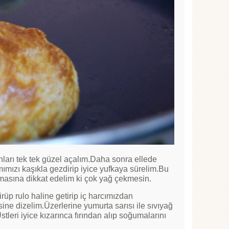
ları tek tek güzel açalım.Daha sonra ellede
ımımızı kaşıkla gezdirip iyice yufkaya sürelim.Bu
olmasına dikkat edelim ki çok yağ çekmesin.
rüp rulo haline getirip iç harcımızdan
isine dizelim.Üzerlerine yumurta sarısı ile sıvıyağ
stleri iyice kızarınca fırından alıp soğumalarını