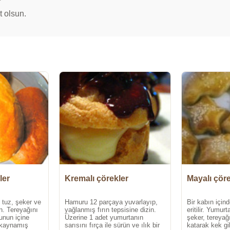
t olsun.
ler
Kremalı çörekler
Mayalı çöre
, tuz, şeker ve
Hamuru 12 parçaya yuvarlayıp,
Bir kabın içind
n. Tereyağını
yağlanmış fırın tepsisine dizin.
eritilir. Yumur
unun içine
Üzerine 1 adet yumurtanın
şeker, tereyağ
 kaynamış
sarısını fırça ile sürün ve ılık bir
katarak kek gib