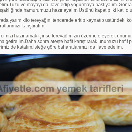
elim.Tuzu ve mayayı da ilave edip yoğurmaya başlıyalım. Sonra ı
şaklığında hamurumuzu hazırlayalım.Üstünü kapatıp iki katı ol
ada yarım kilo tereyağını tencerede eritip kaynatıp üstündeki k
atlarımızı karıştıralım.
rcımızı hazırlamak içinse tereyağımızın üzerine eleyerek unumuzu
a getirelim.Daha sonra ateşte hafif karıştırarak unumuzu hafif 
imizide katalım.İsteğe göre baharatlarımızı da ilave edelim.