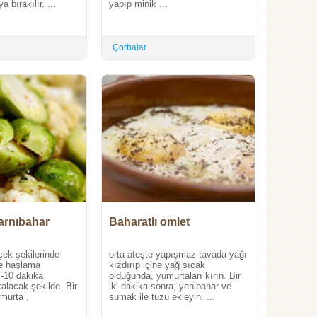
 bırakılır. ...
yapıp minik ...
Çorbalar
haratlı karnıbahar
Baharatlı omlet
çek şekilerinde
orta ateşte yapışmaz tavada yağı
e haşlama
kızdırıp içine yağ sıcak
7-10 dakika
olduğunda, yumurtaları kırın. Bir
kalacak şekilde. Bir
iki dakika sonra, yenibahar ve
murta ,
sumak ile tuzu ekleyin. ...