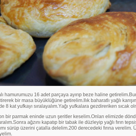
lı hamurumuzu 16 adet parçaya ayırıp beze haline getirelim.Bun
tirerek bir masa büyüklüğüne getirelim.Ilık baharatlı yağlı karış
de 8 kat yufkayı sıralayalım.Yağı yufkalara gezdireriken sıcak 
n bir parmak eninde uzun şeritler keselim.Onları elimizde döndi
ralım.Sonra ağzını kapatıp bir tabak ile düzleyip yağlı fırın teps
ımı sürüp üzerini çatalla delelim.200 derecedeki fırına verelim. Ü
yelim.