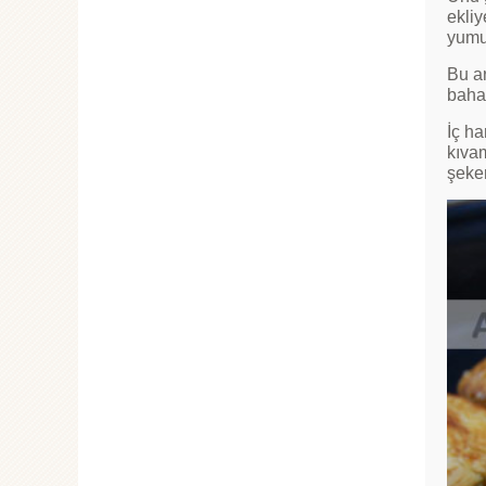
ekliy
yumu
Bu ar
bahar
İç ha
kıvam
şeker