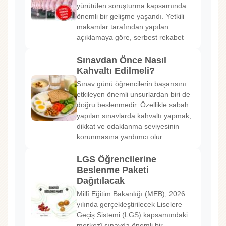
yürütülen soruşturma kapsamında
önemli bir gelişme yaşandı. Yetkili
makamlar tarafından yapılan
açıklamaya göre, serbest rekabet
Sınavdan Önce Nasıl
Kahvaltı Edilmeli?
Sınav günü öğrencilerin başarısını
etkileyen önemli unsurlardan biri de
doğru beslenmedir. Özellikle sabah
yapılan sınavlarda kahvaltı yapmak,
dikkat ve odaklanma seviyesinin
korunmasına yardımcı olur
LGS Öğrencilerine
Beslenme Paketi
Dağıtılacak
Millî Eğitim Bakanlığı (MEB), 2026
yılında gerçekleştirilecek Liselere
Geçiş Sistemi (LGS) kapsamındaki
merkezî sınavda önemli bir