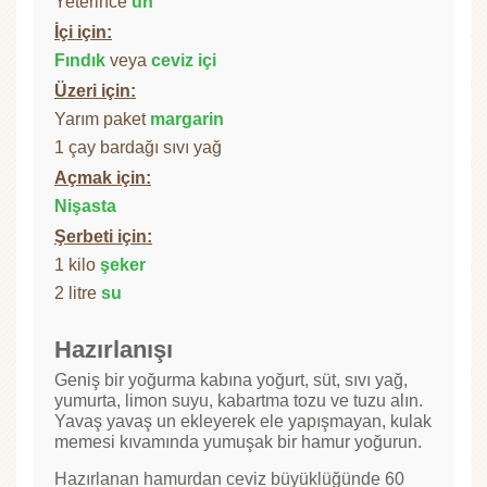
Yeterince
un
İçi için:
Fındık
veya
ceviz içi
Üzeri için:
Yarım paket
margarin
1 çay bardağı sıvı yağ
Açmak için:
Nişasta
Şerbeti için:
1 kilo
şeker
2 litre
su
Hazırlanışı
Geniş bir yoğurma kabına yoğurt, süt, sıvı yağ,
yumurta, limon suyu, kabartma tozu ve tuzu alın.
Yavaş yavaş un ekleyerek ele yapışmayan, kulak
memesi kıvamında yumuşak bir hamur yoğurun.
Hazırlanan hamurdan ceviz büyüklüğünde 60