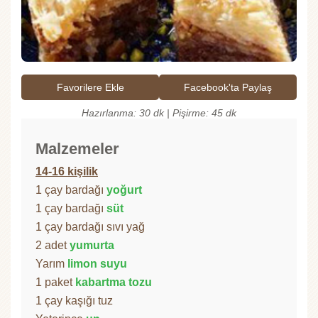
Favorilere Ekle
Facebook'ta Paylaş
Hazırlanma: 30 dk | Pişirme: 45 dk
Malzemeler
14-16 kişilik
1 çay bardağı
yoğurt
1 çay bardağı
süt
1 çay bardağı sıvı yağ
2 adet
yumurta
Yarım
limon suyu
1 paket
kabartma tozu
1 çay kaşığı tuz