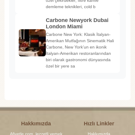
özel çekirdekler, filtre kahve
demleme teknikleri, cold b
Carbone Newyork Dubai
London Miami
Carbone New York: Klasik İtalyan-
Amerikan Mutfağının Sinematik Hali
Carbone, New York’un en ikonik
İtalyan-Amerikan restoranlarından
biri olarak gastronomi dünyasında
özel bir yere sa
Hakkımızda
Hızlı Linkler
Afiyetle.com, lezzetli yemek
Hakkımızda