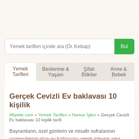
Bul
Yemek
Beslenme &
Şifalı
Anne &
Tarifleri
Yaşam
Bitkiler
Bebek
Gerçek Cevizli Ev baklavası 10
kişilik
Afiyetle.com
»
Yemek Tarifleri
»
Hamur İşleri
» Gerçek Cevizli
Ev baklavası 10 kişilik tarifi
Bayramların, özel günlerin ve misafir sofralarının
vazgeçilmezi olan ev baklavası; emek isteyen ama