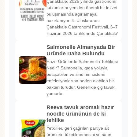
Çanakkale, 2026 yılında gastronomi
tutkunlarını yeniden önemli bir lezzet
buluşmasında ağırlamaya
hazırlanıyor. 4. Uluslararası
Çanakkale Gastronomi Festivali, 6–7
Haziran 2026 tarihlerinde Çanakkale’
Salmonelle Almanyada Bir
Üründe Daha Bulundu
Hazır Ürünlerde Salmonella Tehlikesi
Nedir? Salmonella, gıda yoluyla
bulaşabilen ve sindirim sistemi
enfeksiyonlarına neden olabilen bir
bakteri türüdür. Genellikle çiğ tavuk,
yumurta
Reeva tavuk aromalı hazır
noodle ürününün de ki
tehlike
Yetkililer, geri çağrılan partiye ait
ürünlerin tüketilmemesini ve satın