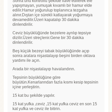
Sonra unu kontrollü şekilde ilave edilerek ele
yapışmayan, yumuşak kıvamlı bir hamur elde
edilir.Hamur yoğurulup toplanınca tezgaha
alınır.Dıştan içe sürekli katlayarak yoğurmaya
devamedilir.Üzeri kapatalıp 30 dakika
dinlendirilir.
Ceviz büyüklüğünde bezelere ayrılıp tepsiye
dizilir.Üzeri streçlenir.Gene bir 30 dakika
dinlendirilir.
Beş küçük bezeyi tabak büyüklüğünde açıp
sonra aralara nişastalayıp beşini birden oklava
yardımı ile açın.
Arada bir nişastalayıp havalandırın.
Tepsinin büyüklüğüne göre
büyütün.Kenarlarından fazla kısmı kesip tepsinin
içine yerleştirin.
15 kat bu şekilde yapılır.
15 kat yufka ,ceviz ,15 kat yufka ceviz en son 15
kat yufka ve ceviz ile bitirin.