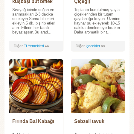
kuşbaşı but biftek
Çiçeği)
Sıvıyağ içinde soğan ve
Toplanıp kurutulmuş yayla
sarımsakları 2-3 dakika
çiçeklerinden bir tutam
soteleyin.Sonra biberleri
çaydanlığa koyun. Üzerine
ekleyin.5 dk. pişirip etleri
kaynar su ekleyerek 10-15
atın. Etlerin her tarafı
dakika demlemeye bırakın.
beyazlaşsın.Bu arad...
Daha aromatik bir t...
Diğer
Et Yemekleri
»»
Diğer
İçecekler
»»
Fırında Bal Kabağı
Sebzeli tavuk