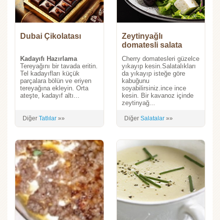
Dubai Çikolatası
Zeytinyağlı
domatesli salata
Kadayıfı Hazırlama
Cherry domatesleri güzelce
Tereyağını bir tavada eritin.
yıkayıp kesin.Salatalıkları
Tel kadayıfları küçük
da yıkayıp isteğe göre
parçalara bölün ve eriyen
kabuğunu
tereyağına ekleyin. Orta
soyabilirsiniz.ince ince
ateşte, kadayıf altı...
kesin. Bir kavanoz içinde
zeytinyağ...
Diğer
Tatlılar
»»
Diğer
Salatalar
»»