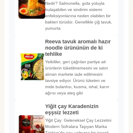
Nedir? Salmonella, gıda yoluyla
bulaşabilen ve sindirim sistemi
enfeksiyonlarına neden olabilen bir
bakteri türüdür. Genellikle çiğ tavuk,
yumurta
Reeva tavuk aromalı hazır
noodle ürününün de ki
tehlike
Yetkililer, geri çağrılan partiye ait
ürünlerin tüketilmemesini ve satın
alınan markete iade edilmesini
tavsiye ediyor. Ürünü tüketen ve
mide bulantısı, kusma, ishal, karın
ağrısı veya ateş gibi
Yiğit çay Karadenizin
eşşsiz lezzeti
Yiğit Çay: Geleneksel Çay Lezzetini
Modern Sofralara Taşıyan Marka
Türkiye’de çay, yalnızca bir içecek