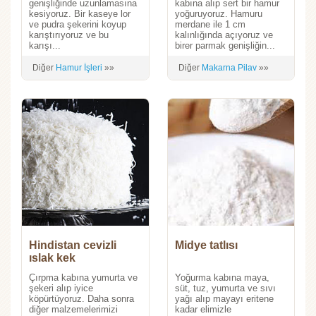
genişliğinde uzunlamasına
kabına alıp sert bir hamur
kesiyoruz. Bir kaseye lor
yoğuruyoruz. Hamuru
ve pudra şekerini koyup
merdane ile 1 cm
karıştırıyoruz ve bu
kalınlığında açıyoruz ve
karışı...
birer parmak genişliğin...
Diğer
Hamur İşleri
»»
Diğer
Makarna Pilav
»»
Hindistan cevizli
Midye tatlısı
ıslak kek
Çırpma kabına yumurta ve
Yoğurma kabına maya,
şekeri alıp iyice
süt, tuz, yumurta ve sıvı
köpürtüyoruz. Daha sonra
yağı alıp mayayı eritene
diğer malzemelerimizi
kadar elimizle