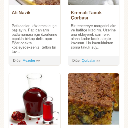
Ali Nazik
Kremalı Tavuk
Çorbası
Patlıcanları közlemekle işe
Bir tencereye margarini alın
başlayın. Patlıcanların
ve hafifçe kızdırın. Üzerine
patlamaması için üzerlerine
unu ekleyerek sarı renk
bıçakla birkaç delik açın.
alana kadar kısık ateşte
Eğer ocakta
kavurun. Un kavrulduktan
közleyecekseniz, teflon bir
sonra tavuk suy...
tav...
Diğer
Mezeler
»»
Diğer
Çorbalar
»»