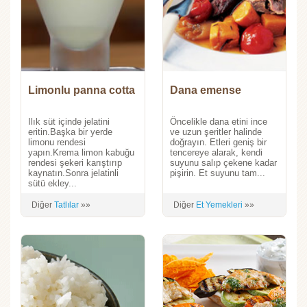
Limonlu panna cotta
Dana emense
Ilık süt içinde jelatini
Öncelikle dana etini ince
eritin.Başka bir yerde
ve uzun şeritler halinde
limonu rendesi
doğrayın. Etleri geniş bir
yapın.Krema limon kabuğu
tencereye alarak, kendi
rendesi şekeri karıştırıp
suyunu salıp çekene kadar
kaynatın.Sonra jelatinli
pişirin. Et suyunu tam...
sütü ekley...
Diğer
Tatlılar
»»
Diğer
Et Yemekleri
»»