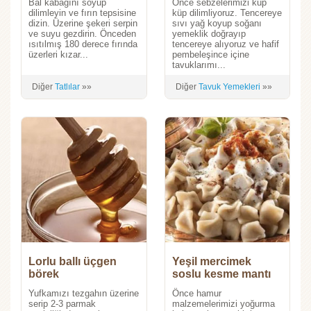
Bal kabağını soyup
Önce sebzelerimizi küp
dilimleyin ve fırın tepsisine
küp dilimliyoruz. Tencereye
dizin. Üzerine şekeri serpin
sıvı yağ koyup soğanı
ve suyu gezdirin. Önceden
yemeklik doğrayıp
ısıtılmış 180 derece fırında
tencereye alıyoruz ve hafif
üzerleri kızar...
pembeleşince içine
tavuklarımı...
Diğer
Tatlılar
»»
Diğer
Tavuk Yemekleri
»»
Lorlu ballı üçgen
Yeşil mercimek
börek
soslu kesme mantı
Yufkamızı tezgahın üzerine
Önce hamur
serip 2-3 parmak
malzemelerimizi yoğurma