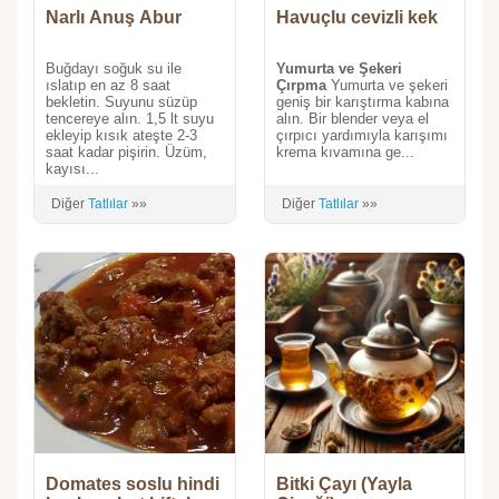
Narlı Anuş Abur
Havuçlu cevizli kek
Buğdayı soğuk su ile
Yumurta ve Şekeri
ıslatıp en az 8 saat
Çırpma
Yumurta ve şekeri
bekletin. Suyunu süzüp
geniş bir karıştırma kabına
tencereye alın. 1,5 lt suyu
alın. Bir blender veya el
ekleyip kısık ateşte 2-3
çırpıcı yardımıyla karışımı
saat kadar pişirin. Üzüm,
krema kıvamına ge...
kayısı...
Diğer
Tatlılar
»»
Diğer
Tatlılar
»»
Domates soslu hindi
Bitki Çayı (Yayla