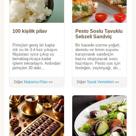
100 kişilik pilav
Pesto Soslu Tavuklu
Sebzeli Sandviç
Pirinçleri geniş bir kapta
Bir kasede süzme yoğurt,
ılık su ile 3-4 kez yıkayın.
dereotu ve limon suyunu
Nişastası iyice çıkıp su
karıştırarak sandviçin
berraklaşıncaya kadar
bazını oluşturacak sosu
işlemi tekrarlayın. Ardından
hazırlayın. Pesto sos için
pirinçleri 30 daki...
fesleğen, zeytinyağı, do...
Diğer
Makarna Pilav
»»
Diğer
Tavuk Yemekleri
»»