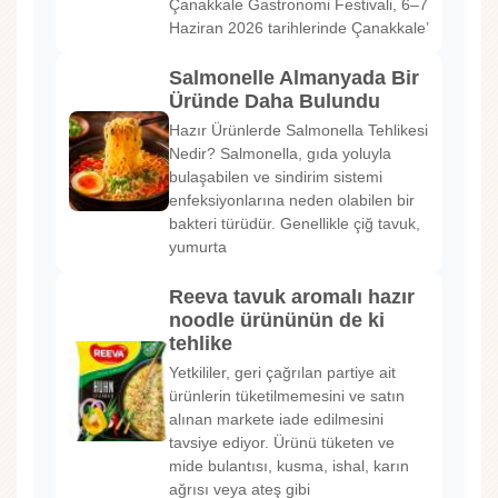
Çanakkale Gastronomi Festivali, 6–7
Haziran 2026 tarihlerinde Çanakkale’
Salmonelle Almanyada Bir
Üründe Daha Bulundu
Hazır Ürünlerde Salmonella Tehlikesi
Nedir? Salmonella, gıda yoluyla
bulaşabilen ve sindirim sistemi
enfeksiyonlarına neden olabilen bir
bakteri türüdür. Genellikle çiğ tavuk,
yumurta
Reeva tavuk aromalı hazır
noodle ürününün de ki
tehlike
Yetkililer, geri çağrılan partiye ait
ürünlerin tüketilmemesini ve satın
alınan markete iade edilmesini
tavsiye ediyor. Ürünü tüketen ve
mide bulantısı, kusma, ishal, karın
ağrısı veya ateş gibi