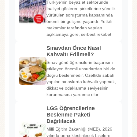
Türkiye'nin beyaz et sektöründe
faaliyet gösteren şirketlerine yönelik
yürütülen soruşturma kapsamında
önemli bir gelişme yaşandı. Yetkili
makamlar tarafından yapılan
açıklamaya göre, serbest rekabet
Sınavdan Önce Nasıl
Kahvaltı Edilmeli?
Sınav günü öğrencilerin başarısını
etkileyen önemli unsurlardan biri de
doğru beslenmedir. Özellikle sabah
yapılan sınavlarda kahvaltı yapmak,
dikkat ve odaklanma seviyesinin
korunmasına yardımcı olur
LGS Öğrencilerine
Beslenme Paketi
Dağıtılacak
Millî Eğitim Bakanlığı (MEB), 2026
yılında gerçekleştirilecek Liselere