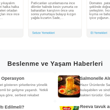
 yıkayalım.
Patlıcanları uzunlamasına ince
Domates ,patat
ri halka halka
dilimler halinde kesin yumurta ve
şeklinde doğra
leri ortadan
baharatları karıştırın önce una
yerleştirin. İn
çları ince ince
sonra yumurtaya bulayıp kızgın
kıyma ve bahar
...
yağda kızartın.Sade,...
iyice yoğurun..
Sebze Yemekleri
Et Yemekleri
Beslenme ve Yaşam Haberleri
k Operasyon
Salmonelle A
et gösteren şirketlerine yönelik
Hazır Ürünlerde Sa
li bir gelişme yaşandı. Yetkili
bulaşabilen ve sind
ya göre, serbest rekabet
bakteri türüdür. Ge
Reeva tavuk a
tı Edilmeli?