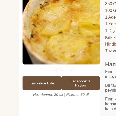
350 
100 
1 Ade
1 Yem
1 Diş
Kekik
Hindi
Tuz v
Hazı
☆
☆
☆
☆
☆
Fırını
ince, 
Facebook'ta
Favorilere Ekle
Paylaş
Bir ta
peynir
Hazırlanma: 20 dk | Pişirme: 30 dk
Fırın 
karışı
kata d