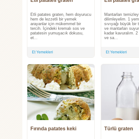
Etli patates graten
Etli patates gr
Etli patates graten, hem doyurucu
Mantarları temizley
hem de lezzetli bir yemek
dilimleyelim. 1 ye
arayanlar için mükemmel bir
sıvıyağı büyük bir 
tercih. İçindeki kremalı sos ve
ve mantarları suyu
patatesin yumuşacık dokusu,
kadar kavuralım. 2
et...
ve sa...
Et Yemekleri
Et Yemekleri
Fırında patates keki
Türlü graten