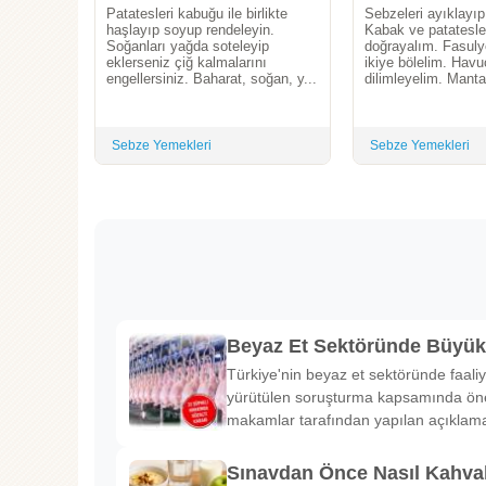
Patatesleri kabuğu ile birlikte
Sebzeleri ayıklayıp
haşlayıp soyup rendeleyin.
Kabak ve patatesle
Soğanları yağda soteleyip
doğrayalım. Fasulye
eklerseniz çiğ kalmalarını
ikiye bölelim. Havu
engellersiniz. Baharat, soğan, y...
dilimleyelim. Manta
Sebze Yemekleri
Sebze Yemekleri
Beyaz Et Sektöründe Büyü
Türkiye'nin beyaz et sektöründe faaliy
yürütülen soruşturma kapsamında önem
makamlar tarafından yapılan açıklama
Sınavdan Önce Nasıl Kahval