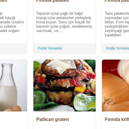
aten
Fırında patates
Fırında
ip
Tepsinin içine yağlı bir kağıt
Taze patatesl
mek kaşığı
koyup içine patatesleri yerleştirip
soymadan iyic
tavada ısıtalım
fırına koyun. Sosu için küçük bir
bölün. Fırın te
nu çekene
kasenin içine yoğurt, rendelenmiş
yerleştirdikte
 adet soğanı
sarımsak, ve...
zeytinyağı gez
karabiberi...
Pratik Yemekler
Pratik Yemekl
Patlıcan graten
Fırında köf