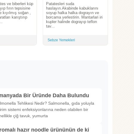
es ve biberleri küp
Patatesleri suda
yıp fırın tepsisine
haslayın.Akabinde kabuklarını
ce kıyılmış soğan ,
soyup halka halka dograyın ve
atları karıştırıp
borcama yerlestirin. Mantarlari iri
..
kupler halinde dograyıp teflon
tav...
Sebze Yemekleri
lmanyada Bir Üründe Daha Bulundu
lmonella Tehlikesi Nedir? Salmonella, gıda yoluyla
irim sistemi enfeksiyonlarına neden olabilen bir
nellikle çiğ tavuk, yumurta
romalı hazır noodle ürününün de ki