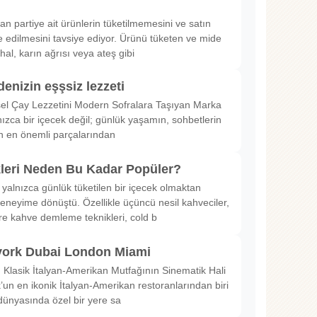
rılan partiye ait ürünlerin tüketilmemesini ve satın
 edilmesini tavsiye ediyor. Ürünü tüketen ve mide
hal, karın ağrısı veya ateş gibi
denizin eşşsiz lezzeti
sel Çay Lezzetini Modern Sofralara Taşıyan Marka
nızca bir içecek değil; günlük yaşamın, sohbetlerin
in en önemli parçalarından
kleri Neden Bu Kadar Popüler?
 yalnızca günlük tüketilen bir içecek olmaktan
deneyime dönüştü. Özellikle üçüncü nesil kahveciler,
ltre kahve demleme teknikleri, cold b
ork Dubai London Miami
Klasik İtalyan-Amerikan Mutfağının Sinematik Hali
un en ikonik İtalyan-Amerikan restoranlarından biri
dünyasında özel bir yere sa