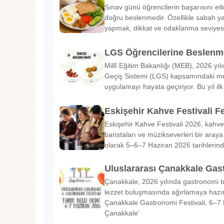
Sınav günü öğrencilerin başarısını etk
doğru beslenmedir. Özellikle sabah ya
yapmak, dikkat ve odaklanma seviyes
LGS Öğrencilerine Beslenme
Millî Eğitim Bakanlığı (MEB), 2026 yılı
Geçiş Sistemi (LGS) kapsamındaki me
uygulamayı hayata geçiriyor. Bu yıl il
Eskişehir Kahve Festivali Fe
Eskişehir Kahve Festivali 2026, kahve 
baristaları ve müzikseverleri bir araya g
olarak 5–6–7 Haziran 2026 tarihlerin
Uluslararası Çanakkale Gas
Çanakkale, 2026 yılında gastronomi tu
lezzet buluşmasında ağırlamaya hazırl
Çanakkale Gastronomi Festivali, 6–7 
Çanakkale’