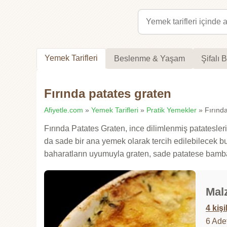
Yemek Tarifleri
Beslenme & Yaşam
Şifalı B
Fırında patates graten
Afiyetle.com
»
Yemek Tarifleri
»
Pratik Yemekler
» Fırında
Fırında Patates Graten, ince dilimlenmiş patatesleri
da sade bir ana yemek olarak tercih edilebilecek bu 
baharatların uyumuyla graten, sade patatese bamba
Mal
4 kişi
6 Ade