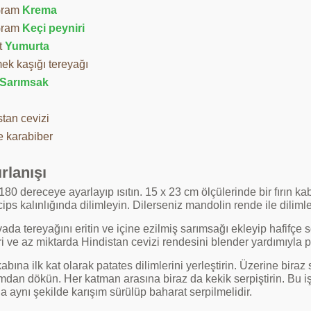
Gram
Krema
Gram
Keçi peyniri
t
Yumurta
ek kaşığı tereyağı
Sarımsak
stan cevizi
e karabiber
rlanışı
 180 dereceye ayarlayıp ısıtın. 15 x 23 cm ölçülerinde bir fırın ka
cips kalınlığında dilimleyin. Dilerseniz mandolin rende ile dilimle
vada tereyağını eritin ve içine ezilmiş sarımsağı ekleyip hafifçe 
i ve az miktarda Hindistan cevizi rendesini blender yardımıyla p
kabına ilk kat olarak patates dilimlerini yerleştirin. Üzerine biraz
mdan dökün. Her katman arasına biraz da kekik serpiştirin. Bu iş
a aynı şekilde karışım sürülüp baharat serpilmelidir.