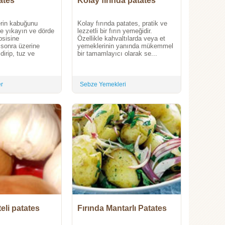
 patates
Kolay fırında patates
erin kabuğunu
Kolay fırında patates, pratik ve
e yıkayın ve dörde
lezzetli bir fırın yemeğidir.
psisine
Özellikle kahvaltılarda veya et
n sonra üzerine
yemeklerinin yanında mükemmel
dirip, tuz ve
bir tamamlayıcı olarak se...
er
Sebze Yemekleri
teli patates
Fırında Mantarlı Patates