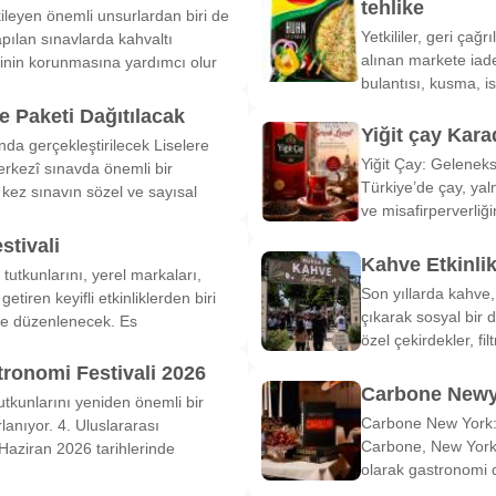
tehlike
ileyen önemli unsurlardan biri de
Yetkililer, geri çağ
pılan sınavlarda kahvaltı
alınan markete iade
inin korunmasına yardımcı olur
bulantısı, kusma, is
 Paketi Dağıtılacak
Yiğit çay Kara
nda gerçekleştirilecek Liselere
Yiğit Çay: Gelenek
rkezî sınavda önemli bir
Türkiye’de çay, yal
k kez sınavın sözel ve sayısal
ve misafirperverliğ
stivali
Kahve Etkinli
tutkunlarını, yerel markaları,
Son yıllarda kahve,
etiren keyifli etkinliklerden biri
çıkarak sosyal bir 
de düzenlenecek. Es
özel çekirdekler, fi
tronomi Festivali 2026
Carbone Newy
tkunlarını yeniden önemli bir
Carbone New York: 
anıyor. 4. Uluslararası
Carbone, New York’
Haziran 2026 tarihlerinde
olarak gastronomi 