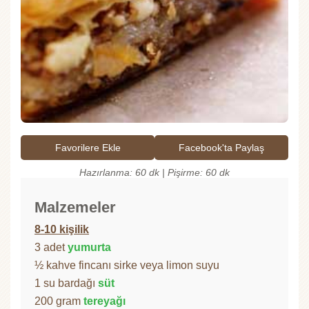
Favorilere Ekle
Facebook'ta Paylaş
Hazırlanma: 60 dk | Pişirme: 60 dk
Malzemeler
8-10 kişilik
3 adet
yumurta
½ kahve fincanı sirke veya limon suyu
1 su bardağı
süt
200 gram
tereyağı