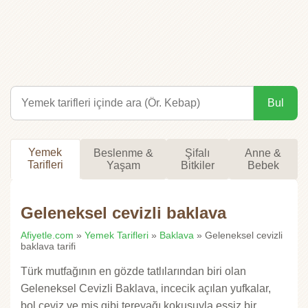
Bul
Yemek
Beslenme &
Şifalı
Anne &
Tarifleri
Yaşam
Bitkiler
Bebek
Geleneksel cevizli baklava
Afiyetle.com
»
Yemek Tarifleri
»
Baklava
» Geleneksel cevizli
baklava tarifi
Türk mutfağının en gözde tatlılarından biri olan
Geleneksel Cevizli Baklava, incecik açılan yufkalar,
bol ceviz ve mis gibi tereyağı kokusuyla eşsiz bir