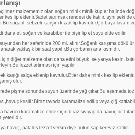
rlanışı
çilmez malzememiz olan soğan minik minik küpler halinde doğra
er kesilip eklenir.3adet sarımsak rendesi de katılır, aynı şekilde
ır.Bu soğanlı sebzeli karışım kızartılıp kavrulur.Çorbaya kıvam v
i dana eti soğan ve karabiber ile pişirilip et suyu elde edilir.
 suyundan her seferinide 200 ml. alınır.Soğanlı karışıma dökülü
lanarak yaklaşık bir saat yapılır.Bu çorbanın ana kısmıdır.
için diğer malzeme olan dana etini büyük ise yarıya kesin. Isıttı
eyin.Bu lezzet artırması için yapılır.
k kaşığı salça eklenip kavrulur.Etler daha minik kesilip eklenir.2 li
amış olur.
rede pişme sonunda suyun üzerinde yağ çıkar.Bu aşamada toz kı
s ,havuç kesilir.Biraz tavada karamalize edilip veya çiğ katılabili
a havucu karamalize etmek için biraz sıvıyağ da havuç bir tutam 
 yeterlidir.
a havuç, patates lezzet versin diye bütün sap kereviz katılır.