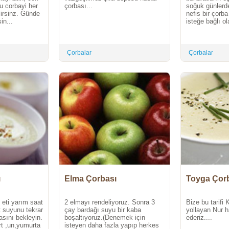
 corbayi her
çorbası...
soğuk günlerde
lirsinz. Günde
nefis bir çorba 
in...
isteğe bağlı ol
Çorbalar
Çorbalar
ı
Elma Çorbası
Toyga Çor
 eti yarım saat
2 elmayı rendeliyoruz. Sonra 3
Bize bu tarifi
 suyunu tekrar
çay bardağı suyu bir kaba
yollayan Nur 
sını bekleyin.
boşaltıyoruz.(Denemek için
ederiz....
rt ,un,yumurta
isteyen daha fazla yapıp herkes