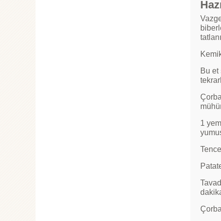
Hazı
Vazge
biberl
tatlan
Kemikl
Bu et
tekrar
Çorba 
mühürl
1 yeme
yumuş
Tence
Patate
Tavad
dakika
Çorbay