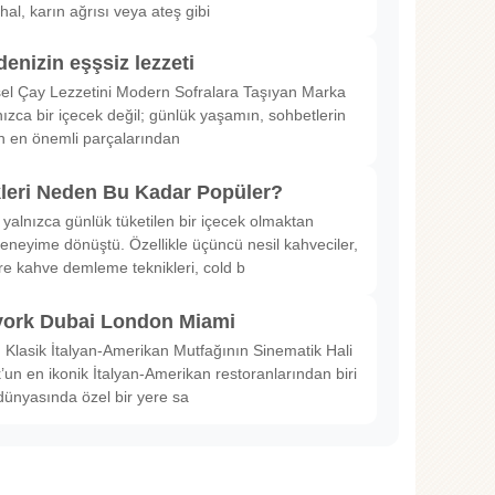
hal, karın ağrısı veya ateş gibi
denizin eşşsiz lezzeti
sel Çay Lezzetini Modern Sofralara Taşıyan Marka
nızca bir içecek değil; günlük yaşamın, sohbetlerin
in en önemli parçalarından
kleri Neden Bu Kadar Popüler?
 yalnızca günlük tüketilen bir içecek olmaktan
deneyime dönüştü. Özellikle üçüncü nesil kahveciler,
ltre kahve demleme teknikleri, cold b
ork Dubai London Miami
Klasik İtalyan-Amerikan Mutfağının Sinematik Hali
un en ikonik İtalyan-Amerikan restoranlarından biri
dünyasında özel bir yere sa