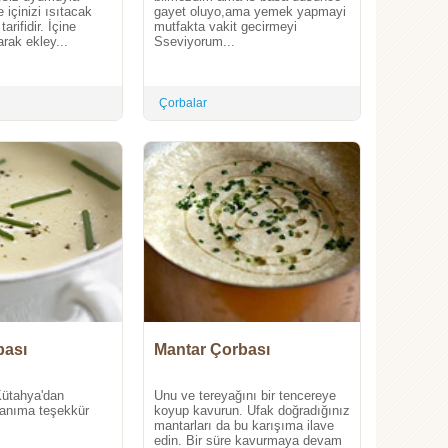
 içinizi ısıtacak
gayet oluyo,ama yemek yapmayi
tarifidir. İçine
mutfakta vakit gecirmeyi
arak ekley...
Sseviyorum...
Çorbalar
bası
Mantar Çorbası
 Kütahya'dan
Unu ve tereyağını bir tencereye
hanıma teşekkür
koyup kavurun. Ufak doğradığınız
mantarları da bu karışıma ilave
edin. Bir süre kavurmaya devam