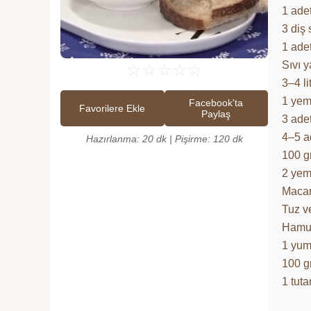
1 adet
3 diş
1 ade
Sıvı 
☆
☆
☆
☆
☆
3–4 li
1 yem
Facebook'ta
Favorilere Ekle
Paylaş
3 ade
4–5 a
Hazırlanma: 20 dk | Pişirme: 120 dk
100 g
2 yeme
Macar
Tuz v
Hamur
1 yum
100 g
1 tuta