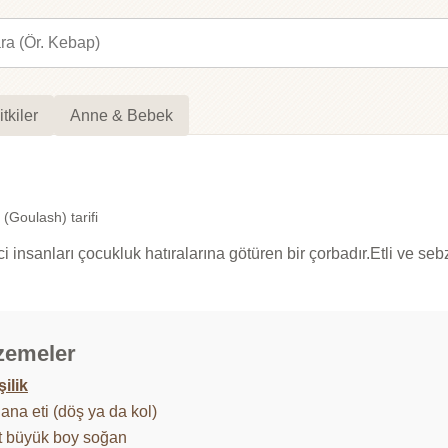
itkiler
Anne & Bebek
(Goulash) tarifi
insanları çocukluk hatıralarına götüren bir çorbadır.Etli ve seb
zemeler
şilik
ana eti (döş ya da kol)
t büyük boy soğan