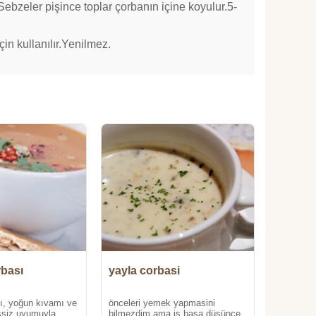
ebzeler pişince toplar çorbanın içine koyulur.5-
in kullanılır.Yenilmez.
bası
yayla corbasi
ı, yoğun kıvamı ve
önceleri yemek yapmasini
eşsiz uyumuyla
bilmezdim ama is basa düsünce