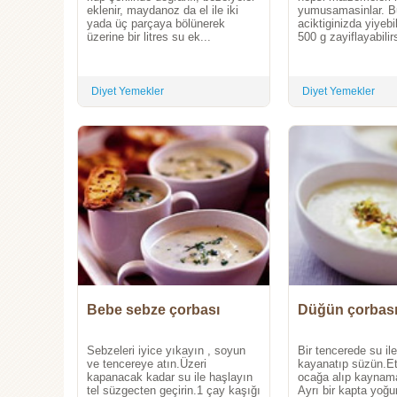
eklenir, maydanoz da el ile iki
yumusamasinlar. Bu
yada üç parçaya bölünerek
aciktiginizda yiyebi
üzerine bir litres su ek...
500 g zayiflayabilirs
Diyet Yemekler
Diyet Yemekler
Bebe sebze çorbası
Düğün çorbas
Sebzeleri iyice yıkayın , soyun
Bir tencerede su ile
ve tencereye atın.Üzeri
kayanatıp süzün.Et
kapanacak kadar su ile haşlayın
ocağa alıp kaynama
tel süzgecten geçirin.1 çay kaşığı
Ayrı bir kapta yoğu