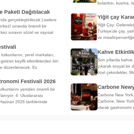
bulantısı, kusma, is
 Paketi Dağıtılacak
Yiğit çay Kara
nda gerçekleştirilecek Liselere
Yiğit Çay: Gelenek
rkezî sınavda önemli bir
Türkiye’de çay, yal
k kez sınavın sözel ve sayısal
ve misafirperverliğ
stivali
Kahve Etkinli
tutkunlarını, yerel markaları,
Son yıllarda kahve,
etiren keyifli etkinliklerden biri
çıkarak sosyal bir 
de düzenlenecek. Es
özel çekirdekler, fi
tronomi Festivali 2026
Carbone Newy
tkunlarını yeniden önemli bir
Carbone New York: 
anıyor. 4. Uluslararası
Carbone, New York’
Haziran 2026 tarihlerinde
olarak gastronomi 