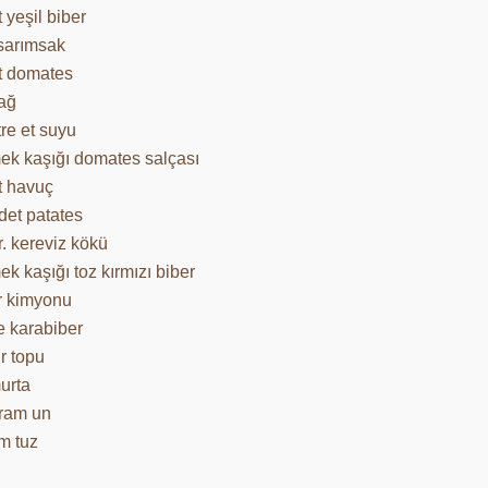
 yeşil biber
 sarımsak
t domates
yağ
tre et suyu
ek kaşığı domates salçası
t havuç
det patates
r. kereviz kökü
k kaşığı toz kırmızı biber
 kimyonu
e karabiber
 topu
urta
ram un
m tuz