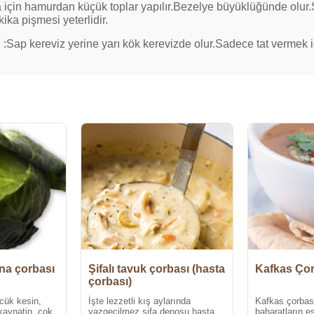
 için hamurdan küçük toplar yapılır.Bezelye büyüklüğünde olur.S
ika pişmesi yeterlidir.
 :Sap kereviz yerine yarı kök kerevizde olur.Sadece tat vermek iç
ana çorbası
Şifalı tavuk çorbası (hasta
Kafkas Çor
çorbası)
cük kesin,
İşte lezzetli kış aylarında
Kafkas çorbas
kaynatin, cok
vazgeçilmez şifa deposu hasta
baharatların 