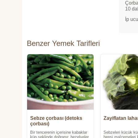
Çorba
10 dak
İp ucu
Benzer Yemek Tarifleri
Sebze çorbası (detoks
Zayiflatan lah
çorbası)
Bir tencerenin içerisine kabaklar
Sebzeleri kücük kü
küp şeklinde doğranır, bezelyeler
hepsi malzemeleri 