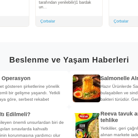
tarafından yenilebilir)1 bardak
un...
Çorbalar
Çorbalar
Beslenme ve Yaşam Haberleri
k Operasyon
Salmonelle A
et gösteren şirketlerine yönelik
Hazır Ürünlerde Sa
li bir gelişme yaşandı. Yetkili
bulaşabilen ve sind
ya göre, serbest rekabet
bakteri türüdür. Ge
Reeva tavuk a
tı Edilmeli?
tehlike
ileyen önemli unsurlardan biri de
Yetkililer, geri çağ
pılan sınavlarda kahvaltı
alınan markete iade
inin korunmasına yardımcı olur