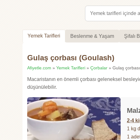
Yemek Tarifleri
Beslenme & Yaşam
Şifalı B
Gulaş çorbası (Goulash)
Afiyetle.com
»
Yemek Tarifleri
»
Çorbalar
» Gulaş çorbası 
Macaristanın en önemli çorbası geleneksel besleyici 
düşünülebilir.
Mal
2-4 ki
1 kg d
1 ade