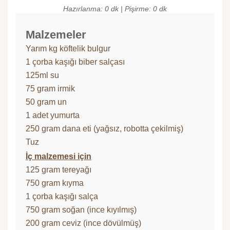
Hazırlanma: 0 dk | Pişirme: 0 dk
Malzemeler
Yarım kg köftelik bulgur
1 çorba kaşığı biber salçası
125ml su
75 gram irmik
50 gram un
1 adet yumurta
250 gram dana eti (yağsız, robotta çekilmiş)
Tuz
İç malzemesi için
125 gram tereyağı
750 gram kıyma
1 çorba kaşığı salça
750 gram soğan (ince kıyılmış)
200 gram ceviz (ince dövülmüş)