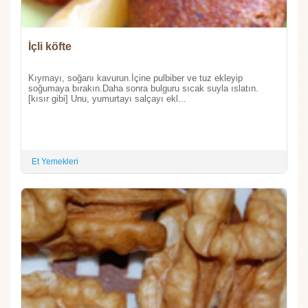
İçli köfte
Kıymayı, soğanı kavurun.İçine pulbiber ve tuz ekleyip
soğumaya bırakın.Daha sonra bulguru sıcak suyla ıslatın.
[kısır gibi] Unu, yumurtayı salçayı ekl...
Et Yemekleri