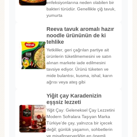
enfeksiyonlarına neden olabilen bir
bakteri türüdür. Genellikle çiğ tavuk,
yumurta
Reeva tavuk aromalı hazır
noodle ürününün de ki
tehlike
Yetkililer, geri çağrılan partiye ait
ürünlerin tüketilmemesini ve satın
alınan markete iade edilmesini
tavsiye ediyor. Ürünü tüketen ve
mide bulantısı, kusma, ishal, karın
ağrısı veya ateş gibi
Yiğit çay Karadenizin
eşşsiz lezzeti
Yiğit Çay: Geleneksel Çay Lezzetini
Modern Sofralara Taşıyan Marka
Türkiye’de çay, yalnızca bir içecek
değil; günlük yaşamın, sohbetlerin
ve misafirperverliğin en önemli