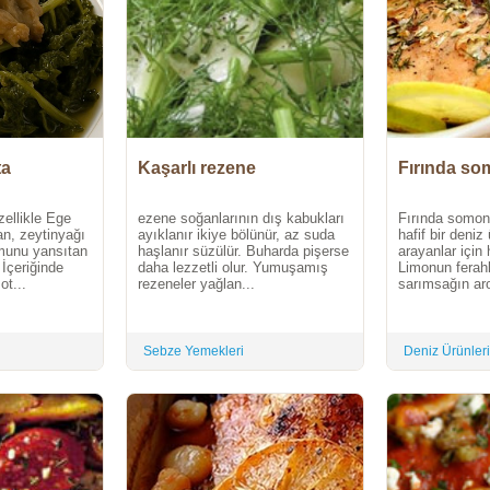
ta
Kaşarlı rezene
Fırında som
zellikle Ege
ezene soğanlarının dış kabukları
Fırında somon f
an, zeytinyağı
ayıklanır ikiye bölünür, az suda
hafif bir deni
munu yansıtan
haşlanır süzülür. Buharda pişerse
arayanlar için 
 İçeriğinde
daha lezzetli olur. Yumuşamış
Limonun ferahla
ot...
rezeneler yağlan...
sarımsağın aro
Sebze Yemekleri
Deniz Ürünleri