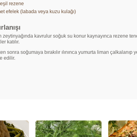
yeşil rezene
et efelek (labada veya kuzu kulağı)
rlanışı
 zeytinyağında kavrulur soğuk su konur kaynayınca rezene tence
er katılır.
kten sonra soğumaya bırakılır ılınınca yumurta liman çalkalanıp 
e edilir.