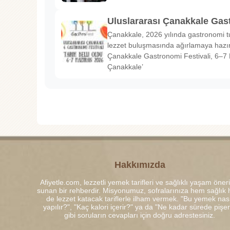
Uluslararası Çanakkale Gas
Çanakkale, 2026 yılında gastronomi tu
lezzet buluşmasında ağırlamaya hazırl
Çanakkale Gastronomi Festivali, 6–7 
Çanakkale’
Hakkımızda
Afiyetle.com, lezzetli yemek tarifleri ve sağlıklı yaşam öneri
sunan bir rehberdir. Misyonumuz, sofralarınıza hem sağlık
de lezzet katacak tariflerle ilham vermek. "Bu yemek nası
yapılır?", "Kaç kalori içerir?" ya da "Ne kadar sürede pişe
gibi soruların cevapları için doğru adrestesiniz.