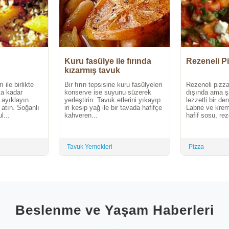
Kuru fasülye ile fırında
Rezeneli P
kızarmış tavuk
 ile birlikte
Bir fırın tepsisine kuru fasülyeleri
Rezeneli pizza
ka kadar
konserve ise suyunu süzerek
dışında ama ş
 ayıklayın.
yerleştirin. Tavuk etlerini yıkayıp
lezzetli bir d
 atın. Soğanlı
iri kesip yağ ile bir tavada hafifçe
Labne ve krema
l...
kahveren...
hafif sosu, re
Tavuk Yemekleri
Pizza
Beslenme ve Yaşam Haberleri