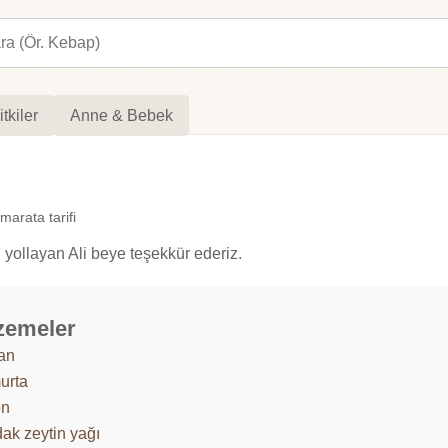
itkiler
Anne & Bebek
arata tarifi
n yollayan Ali beye teşekkür ederiz.
zemeler
an
urta
on
dak zeytin yağı