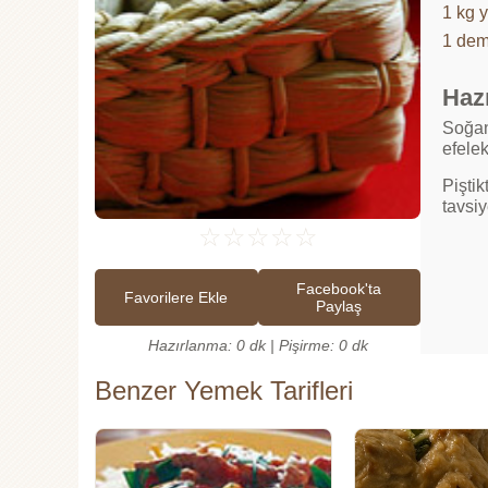
1 kg 
1 dem
Hazı
Soğan
efelekl
Pişti
tavsiy
☆
☆
☆
☆
☆
Facebook'ta
Favorilere Ekle
Paylaş
Hazırlanma: 0 dk | Pişirme: 0 dk
Benzer Yemek Tarifleri