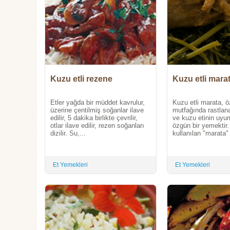
Kuzu etli rezene
Kuzu etli mara
Etler yağda bir müddet kavrulur,
Kuzu etli marata, ö
üzerine çentilmiş soğanlar ilave
mutfağında rastlan
edilir, 5 dakika birlikte çevrilir,
ve kuzu etinin uyu
otlar ilave edilir, rezen soğanları
özgün bir yemektir.
dizilir. Su,...
kullanılan "marata" 
Et Yemekleri
Et Yemekleri