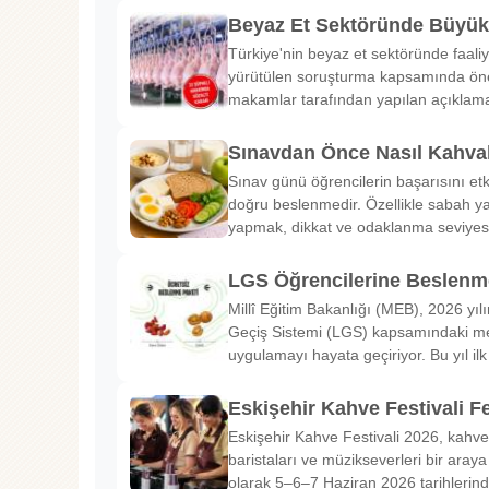
Beyaz Et Sektöründe Büyü
Türkiye'nin beyaz et sektöründe faaliy
yürütülen soruşturma kapsamında önem
makamlar tarafından yapılan açıklama
Sınavdan Önce Nasıl Kahval
Sınav günü öğrencilerin başarısını etk
doğru beslenmedir. Özellikle sabah ya
yapmak, dikkat ve odaklanma seviyes
LGS Öğrencilerine Beslenme
Millî Eğitim Bakanlığı (MEB), 2026 yılı
Geçiş Sistemi (LGS) kapsamındaki me
uygulamayı hayata geçiriyor. Bu yıl il
Eskişehir Kahve Festivali Fe
Eskişehir Kahve Festivali 2026, kahve 
baristaları ve müzikseverleri bir araya g
olarak 5–6–7 Haziran 2026 tarihlerin