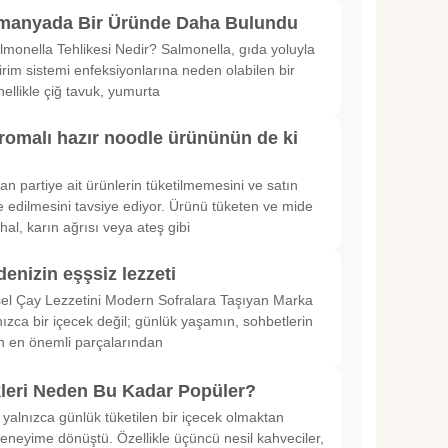
lmanyada Bir Üründe Daha Bulundu
lmonella Tehlikesi Nedir? Salmonella, gıda yoluyla
irim sistemi enfeksiyonlarına neden olabilen bir
nellikle çiğ tavuk, yumurta
romalı hazır noodle ürününün de ki
rılan partiye ait ürünlerin tüketilmemesini ve satın
 edilmesini tavsiye ediyor. Ürünü tüketen ve mide
hal, karın ağrısı veya ateş gibi
denizin eşşsiz lezzeti
sel Çay Lezzetini Modern Sofralara Taşıyan Marka
nızca bir içecek değil; günlük yaşamın, sohbetlerin
in en önemli parçalarından
kleri Neden Bu Kadar Popüler?
 yalnızca günlük tüketilen bir içecek olmaktan
deneyime dönüştü. Özellikle üçüncü nesil kahveciler,