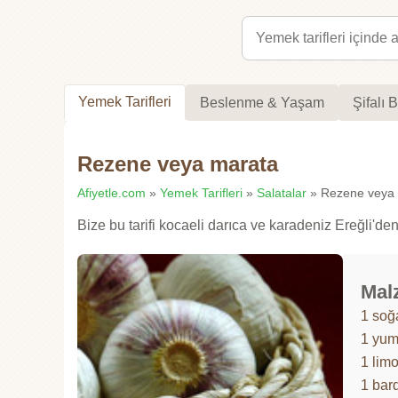
Yemek Tarifleri
Beslenme & Yaşam
Şifalı B
Rezene veya marata
Afiyetle.com
»
Yemek Tarifleri
»
Salatalar
» Rezene veya m
Bize bu tarifi kocaeli darıca ve karadeniz Ereğli'de
Mal
1 soğ
1 yum
1 lim
1 bar