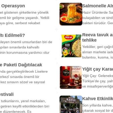
k Operasyon
Salmonelle A
et gösteren şirketlerine yönelik
Hazır Ürünlerde Sa
li bir gelişme yaşandı. Yetkili
bulaşabilen ve sind
ya göre, serbest rekabet
bakteri türüdür. Ge
Reeva tavuk a
tı Edilmeli?
tehlike
ileyen önemli unsurlardan biri de
Yetkililer, geri çağ
pılan sınavlarda kahvaltı
alınan markete iade
inin korunmasına yardımcı olur
bulantısı, kusma, is
 Paketi Dağıtılacak
Yiğit çay Kara
nda gerçekleştirilecek Liselere
Yiğit Çay: Gelenek
rkezî sınavda önemli bir
Türkiye’de çay, yal
k kez sınavın sözel ve sayısal
ve misafirperverliğ
stivali
Kahve Etkinli
tutkunlarını, yerel markaları,
Son yıllarda kahve,
etiren keyifli etkinliklerden biri
çıkarak sosyal bir 
de düzenlenecek. Es