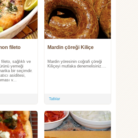
on fileto
Mardin çöreği Kiliçe
ileto, sağlıklı ve
Mardin yöresinin coğrafi çöreği
z ürünü yemeği
Kiliçeyi mutlaka denemelisiniz....
harika bir seçimdir.
tıcı asiditesi,
ması v...
Tatlılar