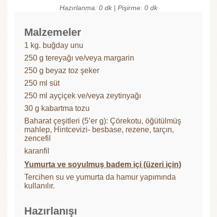
Hazırlanma: 0 dk | Pişirme: 0 dk
Malzemeler
1 kg. buğday unu
250 g tereyağı ve/veya margarin
250 g beyaz toz şeker
250 ml süt
250 ml ayçiçek ve/veya zeytinyağı
30 g kabartma tozu
Baharat çeşitleri (5’er g): Çörekotu, öğütülmüş
mahlep, Hintcevizi- besbase, rezene, tarçın,
zencefil
karanfil
Yumurta ve soyulmuş badem içi (üzeri için)
Tercihen su ve yumurta da hamur yapımında
kullanılır.
Hazırlanışı